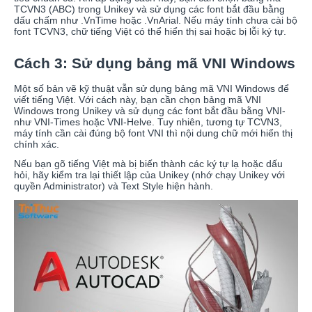
TCVN3 (ABC) trong Unikey và sử dụng các font bắt đầu bằng
dấu chấm như .VnTime hoặc .VnArial. Nếu máy tính chưa cài bộ
font TCVN3, chữ tiếng Việt có thể hiển thị sai hoặc bị lỗi ký tự.
Cách 3: Sử dụng bảng mã VNI Windows
Một số bản vẽ kỹ thuật vẫn sử dụng bảng mã VNI Windows để
viết tiếng Việt. Với cách này, bạn cần chọn bảng mã VNI
Windows trong Unikey và sử dụng các font bắt đầu bằng VNI-
như VNI-Times hoặc VNI-Helve. Tuy nhiên, tương tự TCVN3,
máy tính cần cài đúng bộ font VNI thì nội dung chữ mới hiển thị
chính xác.
Nếu bạn gõ tiếng Việt mà bị biến thành các ký tự lạ hoặc dấu
hỏi, hãy kiểm tra lại thiết lập của Unikey (nhớ chạy Unikey với
quyền Administrator) và Text Style hiện hành.