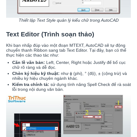
Thiết lập Text Style quản lý kiểu chữ trong AutoCAD
Text Editor (Trình soạn thảo)
Khi bạn nhấp đúp vào một đoạn MTEXT, AutoCAD sẽ tự động
chuyển thanh Ribbon sang tab Text Editor. Tại đây, bạn có thể
thực hiện các thao tác như:
Căn lề văn bản:
Left, Center, Right hoặc Justify để bố cục
chữ rõ ràng và dễ đọc.
Chèn ký hiệu kỹ thuật:
như ϕ (phi), ° (độ), ± (cộng trừ) và
nhiều ký hiệu chuyên ngành khác.
Kiểm tra chính tả:
sử dụng tính năng Spell Check để rà soát
lỗi trong nội dung văn bản.