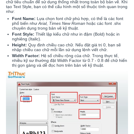
chữ tiêu chuẩn để sử dụng thống nhất trong toàn bộ bản vẽ. Khi
tạo Text Style, bạn có thể cấu hình một số thuộc tính quan trọng
như:
Font Name:
Lựa chọn font chữ phù hợp, có thể là các font
phổ biến như
Arial, Times New Roman
hoặc các font .shx
chuyên dụng trong bản vẽ kỹ thuật.
Font Style:
Thiết lập kiểu chữ như in đậm (Bold) hoặc in
nghiêng (Italic).
Height:
Quy định chiều cao chữ. Nếu đặt giá trị 0, bạn sẽ
nhập chiều cao chữ mỗi lần sử dụng lệnh viết chữ.
Width Factor:
Hệ số chiều rộng của chữ. Trong thực tế,
nhiều kỹ sư thường đặt Width Factor từ 0.7 - 0.8 để chữ hiển
thị gọn gàng và dễ đọc hơn trên bản vẽ kỹ thuật.