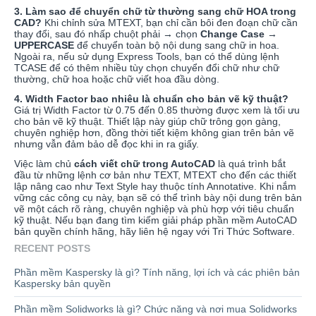
3. Làm sao để chuyển chữ từ thường sang chữ HOA trong
CAD?
Khi chỉnh sửa MTEXT, bạn chỉ cần bôi đen đoạn chữ cần
thay đổi, sau đó nhấp chuột phải → chọn
Change Case
→
UPPERCASE
để chuyển toàn bộ nội dung sang chữ in hoa.
Ngoài ra, nếu sử dụng Express Tools, bạn có thể dùng lệnh
TCASE để có thêm nhiều tùy chọn chuyển đổi chữ như chữ
thường, chữ hoa hoặc chữ viết hoa đầu dòng.
4. Width Factor bao nhiêu là chuẩn cho bản vẽ kỹ thuật?
Giá trị Width Factor từ 0.75 đến 0.85 thường được xem là tối ưu
cho bản vẽ kỹ thuật. Thiết lập này giúp chữ trông gọn gàng,
chuyên nghiệp hơn, đồng thời tiết kiệm không gian trên bản vẽ
nhưng vẫn đảm bảo dễ đọc khi in ra giấy.
Việc làm chủ
cách viết chữ trong AutoCAD
là quá trình bắt
đầu từ những lệnh cơ bản như TEXT, MTEXT cho đến các thiết
lập nâng cao như Text Style hay thuộc tính Annotative. Khi nắm
vững các công cụ này, bạn sẽ có thể trình bày nội dung trên bản
vẽ một cách rõ ràng, chuyên nghiệp và phù hợp với tiêu chuẩn
kỹ thuật. Nếu bạn đang tìm kiếm giải pháp phần mềm AutoCAD
bản quyền chính hãng, hãy liên hệ ngay với Tri Thức Software.
RECENT POSTS
Phần mềm Kaspersky là gì? Tính năng, lợi ích và các phiên bản
Kaspersky bản quyền
Phần mềm Solidworks là gì? Chức năng và nơi mua Solidworks