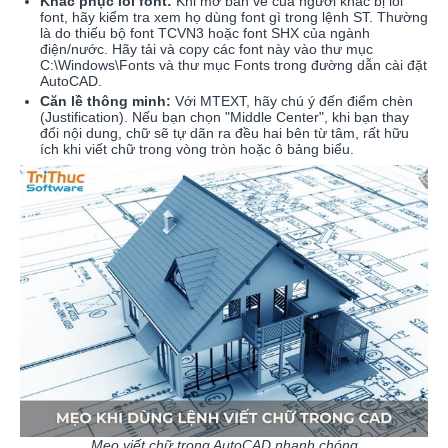
Khắc phục lỗi font:
Khi mở bản vẽ của người khác bị lỗi
font, hãy kiểm tra xem họ dùng font gì trong lệnh ST. Thường
là do thiếu bộ font TCVN3 hoặc font SHX của ngành
điện/nước. Hãy tải và copy các font này vào thư mục
C:\Windows\Fonts và thư mục Fonts trong đường dẫn cài đặt
AutoCAD.
Căn lề thông minh:
Với MTEXT, hãy chú ý đến điểm chèn
(Justification). Nếu bạn chọn "Middle Center", khi bạn thay
đổi nội dung, chữ sẽ tự dãn ra đều hai bên từ tâm, rất hữu
ích khi viết chữ trong vòng tròn hoặc ô bảng biểu.
Mẹo viết chữ trong AutoCAD nhanh chóng