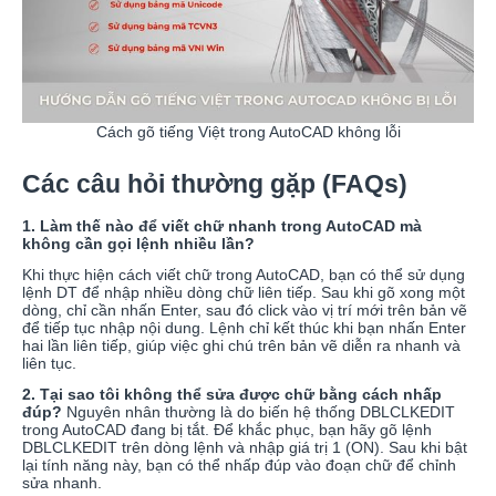
Cách gõ tiếng Việt trong AutoCAD không lỗi
Các câu hỏi thường gặp (FAQs)
1. Làm thế nào để viết chữ nhanh trong AutoCAD mà
không cần gọi lệnh nhiều lần?
Khi thực hiện cách viết chữ trong AutoCAD, bạn có thể sử dụng
lệnh DT để nhập nhiều dòng chữ liên tiếp. Sau khi gõ xong một
dòng, chỉ cần nhấn Enter, sau đó click vào vị trí mới trên bản vẽ
để tiếp tục nhập nội dung. Lệnh chỉ kết thúc khi bạn nhấn Enter
hai lần liên tiếp, giúp việc ghi chú trên bản vẽ diễn ra nhanh và
liên tục.
2. Tại sao tôi không thể sửa được chữ bằng cách nhấp
đúp?
Nguyên nhân thường là do biến hệ thống DBLCLKEDIT
trong AutoCAD đang bị tắt. Để khắc phục, bạn hãy gõ lệnh
DBLCLKEDIT trên dòng lệnh và nhập giá trị 1 (ON). Sau khi bật
lại tính năng này, bạn có thể nhấp đúp vào đoạn chữ để chỉnh
sửa nhanh.