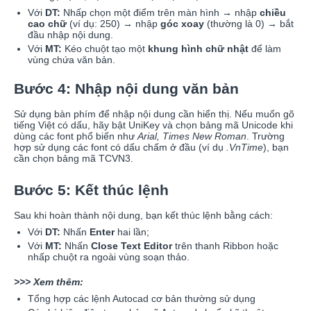
Với
DT:
Nhấp chọn một điểm trên màn hình → nhập
chiều
cao chữ
(ví dụ: 250) → nhập
góc xoay
(thường là 0) → bắt
đầu nhập nội dung.
Với
MT:
Kéo chuột tạo một
khung hình chữ nhật
để làm
vùng chứa văn bản.
Bước 4: Nhập nội dung văn bản
Sử dụng bàn phím để nhập nội dung cần hiển thị. Nếu muốn gõ
tiếng Việt có dấu, hãy bật UniKey và chọn bảng mã Unicode khi
dùng các font phổ biến như
Arial, Times New Roman
. Trường
hợp sử dụng các font có dấu chấm ở đầu (ví dụ
.VnTime
), bạn
cần chọn bảng mã TCVN3.
Bước 5: Kết thúc lệnh
Sau khi hoàn thành nội dung, bạn kết thúc lệnh bằng cách:
Với
DT:
Nhấn
Enter
hai lần;
Với
MT:
Nhấn
Close Text Editor
trên thanh Ribbon hoặc
nhấp chuột ra ngoài vùng soạn thảo.
>>> Xem thêm:
Tổng hợp các lệnh Autocad cơ bản thường sử dụng