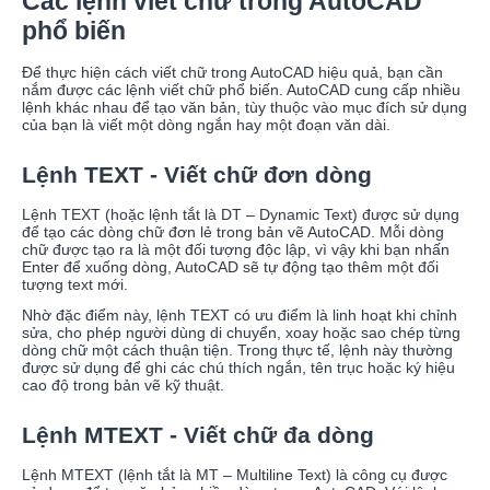
Các lệnh viết chữ trong AutoCAD
phổ biến
Để thực hiện cách viết chữ trong AutoCAD hiệu quả, bạn cần
nắm được các lệnh viết chữ phổ biến. AutoCAD cung cấp nhiều
lệnh khác nhau để tạo văn bản, tùy thuộc vào mục đích sử dụng
của bạn là viết một dòng ngắn hay một đoạn văn dài.
Lệnh TEXT - Viết chữ đơn dòng
Lệnh TEXT (hoặc lệnh tắt là DT – Dynamic Text) được sử dụng
để tạo các dòng chữ đơn lẻ trong bản vẽ AutoCAD. Mỗi dòng
chữ được tạo ra là một đối tượng độc lập, vì vậy khi bạn nhấn
Enter để xuống dòng, AutoCAD sẽ tự động tạo thêm một đối
tượng text mới.
Nhờ đặc điểm này, lệnh TEXT có ưu điểm là linh hoạt khi chỉnh
sửa, cho phép người dùng di chuyển, xoay hoặc sao chép từng
dòng chữ một cách thuận tiện. Trong thực tế, lệnh này thường
được sử dụng để ghi các chú thích ngắn, tên trục hoặc ký hiệu
cao độ trong bản vẽ kỹ thuật.
Lệnh MTEXT - Viết chữ đa dòng
Lệnh MTEXT (lệnh tắt là MT – Multiline Text) là công cụ được