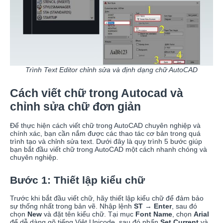
Trình Text Editor chỉnh sửa và định dạng chữ AutoCAD
Cách viết chữ trong Autocad và
chỉnh sửa chữ đơn giản
Để thực hiện cách viết chữ trong AutoCAD chuyên nghiệp và
chính xác, bạn cần nắm được các thao tác cơ bản trong quá
trình tạo và chỉnh sửa text. Dưới đây là quy trình 5 bước giúp
bạn bắt đầu viết chữ trong AutoCAD một cách nhanh chóng và
chuyên nghiệp.
Bước 1: Thiết lập kiểu chữ
Trước khi bắt đầu viết chữ, hãy thiết lập kiểu chữ để đảm bảo
sự thống nhất trong bản vẽ. Nhập lệnh
ST
→
Enter
, sau đó
chọn
New
và đặt tên kiểu chữ. Tại mục
Font Name
, chọn
Arial
để dễ dàng gõ tiếng Việt Unicode, sau đó nhấn
Set Current
và