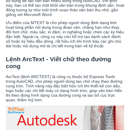
sử dụng để tạo văn bản nhiều dòng trong AutoCAD. Với lệnh
này, bạn có thể tạo một khối văn bản trong khung định sẵn, hoạt
động tương tự như một trình soạn thảo văn bản thu nhỏ, gần
giống với Microsoft Word.
Ưu điểm của MTEXT là cho phép người dùng định dạng linh
hoạt từng phần nội dung trong đoạn văn, chẳng hạn như thay
đổi font chữ, màu sắc, in đậm, in nghiêng hoặc chèn các ký hiệu
đặc biệt. Ngoài ra, công cụ này còn hỗ trợ tạo danh sách đánh
số hoặc ký hiệu đầu dòng, rất hữu ích khi trình bày các ghi chú
dài hoặc nội dung mô tả chi tiết trong bản vẽ kỹ thuật.
Lệnh ArcText - Viết chữ theo đường
cong
ArcText (lệnh ARCTEXT) là công cụ thuộc bộ Express Tools
trong AutoCAD, cho phép người dùng tạo chữ chạy theo đường
cung tròn. Tính năng này đặc biệt hữu ích khi thiết kế con dấu,
logo hoặc các chi tiết máy có dạng hình tròn, giúp văn bản hiển
thị theo đúng hình dạng của đường cong và tạo bố cục trực
quan, thẩm mỹ hơn.