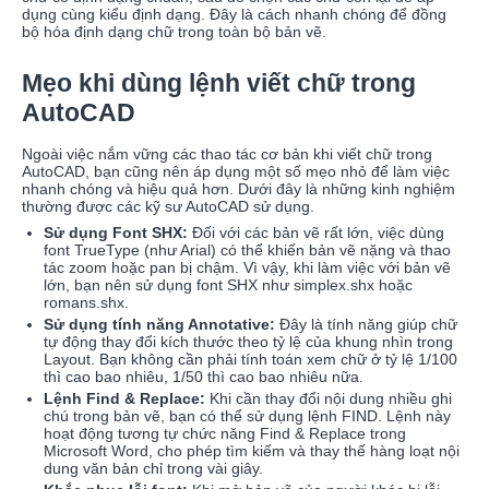
dụng cùng kiểu định dạng. Đây là cách nhanh chóng để đồng
bộ hóa định dạng chữ trong toàn bộ bản vẽ.
Mẹo khi dùng lệnh viết chữ trong
AutoCAD
Ngoài việc nắm vững các thao tác cơ bản khi viết chữ trong
AutoCAD, bạn cũng nên áp dụng một số mẹo nhỏ để làm việc
nhanh chóng và hiệu quả hơn. Dưới đây là những kinh nghiệm
thường được các kỹ sư AutoCAD sử dụng.
Sử dụng Font SHX:
Đối với các bản vẽ rất lớn, việc dùng
font TrueType (như Arial) có thể khiến bản vẽ nặng và thao
tác zoom hoặc pan bị chậm. Vì vậy, khi làm việc với bản vẽ
lớn, bạn nên sử dụng font SHX như simplex.shx hoặc
romans.shx.
Sử dụng tính năng Annotative:
Đây là tính năng giúp chữ
tự động thay đổi kích thước theo tỷ lệ của khung nhìn trong
Layout. Bạn không cần phải tính toán xem chữ ở tỷ lệ 1/100
thì cao bao nhiêu, 1/50 thì cao bao nhiêu nữa.
Lệnh Find & Replace:
Khi cần thay đổi nội dung nhiều ghi
chú trong bản vẽ, bạn có thể sử dụng lệnh FIND. Lệnh này
hoạt động tương tự chức năng Find & Replace trong
Microsoft Word, cho phép tìm kiếm và thay thế hàng loạt nội
dung văn bản chỉ trong vài giây.