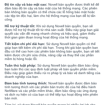
Độ tin cậy và bảo mật cao:
Novell bản quyền được thiết kế để
đảm bảo độ tin cậy và bảo mật của hệ thống mạng. Các phiên
bản không bản quyền có thể chứa các lỗ hổng bảo mật hoặc
các tệp tin độc hại, làm cho hệ thống mạng của bạn dễ bị tấn
công.
Hỗ trợ kỹ thuật tốt:
Khi sử dụng Novell bản quyền, bạn sẽ
được hỗ trợ kỹ thuật tốt từ nhà sản xuất. Điều này giúp bạn giải
quyết các vấn đề mạng nhanh chóng và hiệu quả, giảm thiểu
thời gian gián đoạn trong hoạt động của hệ thống mạng.
Tiết kiệm chi phí dài hạn:
Sử dụng Novell bản quyền có thể
giúp bạn tiết kiệm chi phí dài hạn. Trong khi giá bản quyền ban
đầu có thể cao hơn các phiên bản không bản quyền, bạn sẽ tiết
kiệm được chi phí sửa chữa, nâng cấp và thay thế các phần
mềm bị hỏng hoặc lỗi.
Tuân thủ luật pháp:
Sử dụng Novell bản quyền đảm bảo rằng
bạn tuân thủ các quy định luật pháp về bản quyền phần mềm.
Điều này giúp giảm thiểu rủi ro pháp lý và bảo vệ danh tiếng của
doanh nghiệp của bạn.
Đảm bảo tính tương thích:
Novell bản quyền được đảm bảo
tính tương thích với các phiên bản trước đó của hệ điều hành
NetWare và các phần mềm khác, đảm bảo rằng các ứng dụng
và dịch vụ hiện có của bạn có thể tiếp tục hoạt động trên phiên
bản mới.
Tóm lại, sử dụng Novell bản quyền mang lại nhiều lợi ích cho