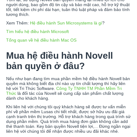
người dùng, bao gồm độ tin cậy và bảo mật cao, hỗ trợ kỹ thuật
tốt, tiết kiệm chi phí dài hạn, tuân thủ luật pháp và đảm bảo tính
tương thích.
Xem Thêm:
Hệ điều hành Sun Microsystems là gì
?
Tìm hiểu hệ điều hành Microsoft
Tổng quan về hệ điều hành Mac OS
Mua hệ điều hành Novell
bản quyền ở đâu?
Nếu như bạn đang tìm mua phần mềm hệ điều hành Novell bản
quyền mà không biết địa chỉ nào uy tín chất lượng thì hãy liên
hệ với Tri Thức Software.
Công Ty TNHH TM Phần Mềm Tri
Thức
là đối tác của Novell sẽ cung cấp sản phẩm chất lượng
dành cho khách hàng.
Khi liên hệ với chúng tôi quý khách hàng sẽ được tư vấn miễn
phí về phần mềm Lusas chi tiết nhất, được sở hữu ưu đãi giá
cạnh tranh trên thị trường. Hỗ trợ khách hàng trong quá trình sử
dụng phần mềm. Quá trình mua hàng đơn giản không cần add
thẻ thanh toán. Key bản quyền Novell tiện lợi,... Đừng ngần ngại
liên hệ với chúng tôi để nhận được nhiều ưu đãi khác nhé.