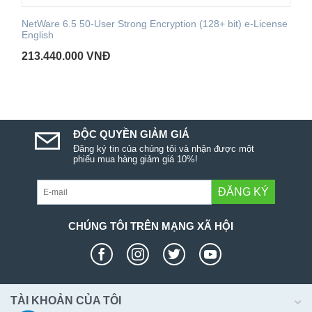
NetWare 6.5 50-User Strong Encryption (128+ bit) e-License
English
213.440.000
VNĐ
ĐỘC QUYỀN GIẢM GIÁ
Đăng ký tin của chúng tôi và nhận được một
phiếu mua hàng giảm giá 10%!
ĐĂNG KÝ
CHÚNG TÔI TRÊN MẠNG XÃ HỘI
TÀI KHOẢN CỦA TÔI