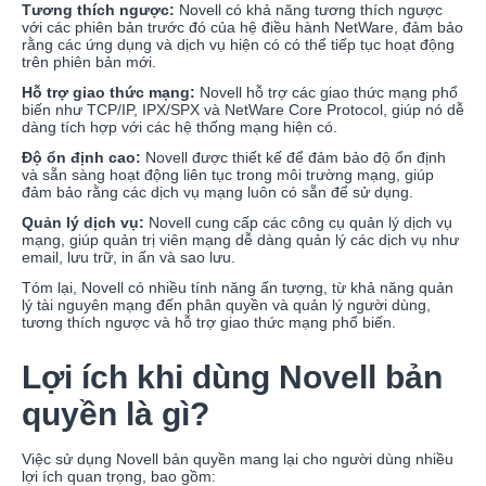
Tương thích ngược:
Novell có khả năng tương thích ngược
với các phiên bản trước đó của hệ điều hành NetWare, đảm bảo
rằng các ứng dụng và dịch vụ hiện có có thể tiếp tục hoạt động
trên phiên bản mới.
Hỗ trợ giao thức mạng:
Novell hỗ trợ các giao thức mạng phổ
biến như TCP/IP, IPX/SPX và NetWare Core Protocol, giúp nó dễ
dàng tích hợp với các hệ thống mạng hiện có.
Độ ổn định cao:
Novell được thiết kế để đảm bảo độ ổn định
và sẵn sàng hoạt động liên tục trong môi trường mạng, giúp
đảm bảo rằng các dịch vụ mạng luôn có sẵn để sử dụng.
Quản lý dịch vụ:
Novell cung cấp các công cụ quản lý dịch vụ
mạng, giúp quản trị viên mạng dễ dàng quản lý các dịch vụ như
email, lưu trữ, in ấn và sao lưu.
Tóm lại, Novell có nhiều tính năng ấn tượng, từ khả năng quản
lý tài nguyên mạng đến phân quyền và quản lý người dùng,
tương thích ngược và hỗ trợ giao thức mạng phổ biến.
Lợi ích khi dùng Novell bản
quyền là gì?
Việc sử dụng Novell bản quyền mang lại cho người dùng nhiều
lợi ích quan trọng, bao gồm: