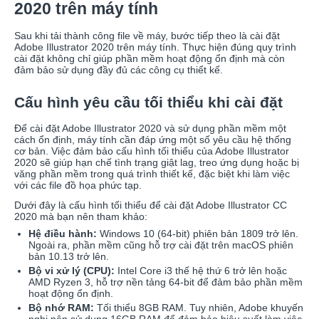
2020 trên máy tính
Sau khi tải thành công file về máy, bước tiếp theo là cài đặt
Adobe Illustrator 2020 trên máy tính. Thực hiện đúng quy trình
cài đặt không chỉ giúp phần mềm hoạt động ổn định mà còn
đảm bảo sử dụng đầy đủ các công cụ thiết kế.
Cấu hình yêu cầu tối thiểu khi cài đặt
Để cài đặt Adobe Illustrator 2020 và sử dụng phần mềm một
cách ổn định, máy tính cần đáp ứng một số yêu cầu hệ thống
cơ bản. Việc đảm bảo cấu hình tối thiểu của Adobe Illustrator
2020 sẽ giúp hạn chế tình trạng giật lag, treo ứng dụng hoặc bị
văng phần mềm trong quá trình thiết kế, đặc biệt khi làm việc
với các file đồ họa phức tạp.
Dưới đây là cấu hình tối thiểu để cài đặt Adobe Illustrator CC
2020 mà bạn nên tham khảo:
Hệ điều hành:
Windows 10 (64-bit) phiên bản 1809 trở lên.
Ngoài ra, phần mềm cũng hỗ trợ cài đặt trên macOS phiên
bản 10.13 trở lên.
Bộ vi xử lý (CPU):
Intel Core i3 thế hệ thứ 6 trở lên hoặc
AMD Ryzen 3, hỗ trợ nền tảng 64-bit để đảm bảo phần mềm
hoạt động ổn định.
Bộ nhớ RAM:
Tối thiểu 8GB RAM. Tuy nhiên, Adobe khuyến
nghị nên sử dụng 16GB RAM để đảm bảo hiệu suất làm việc