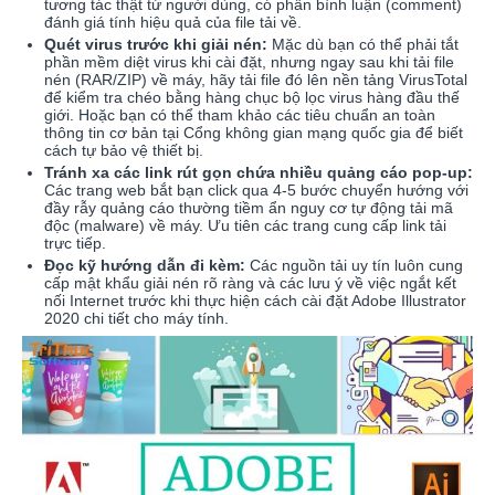
tương tác thật từ người dùng, có phần bình luận (comment)
đánh giá tính hiệu quả của file tải về.
Quét virus trước khi giải nén:
Mặc dù bạn có thể phải tắt
phần mềm diệt virus khi cài đặt, nhưng ngay sau khi tải file
nén (RAR/ZIP) về máy, hãy tải file đó lên nền tảng VirusTotal
để kiểm tra chéo bằng hàng chục bộ lọc virus hàng đầu thế
giới. Hoặc bạn có thể tham khảo các tiêu chuẩn an toàn
thông tin cơ bản tại Cổng không gian mạng quốc gia để biết
cách tự bảo vệ thiết bị.
Tránh xa các link rút gọn chứa nhiều quảng cáo pop-up:
Các trang web bắt bạn click qua 4-5 bước chuyển hướng với
đầy rẫy quảng cáo thường tiềm ẩn nguy cơ tự động tải mã
độc (malware) về máy. Ưu tiên các trang cung cấp link tải
trực tiếp.
Đọc kỹ hướng dẫn đi kèm:
Các nguồn tải uy tín luôn cung
cấp mật khẩu giải nén rõ ràng và các lưu ý về việc ngắt kết
nối Internet trước khi thực hiện cách cài đặt Adobe Illustrator
2020 chi tiết cho máy tính.