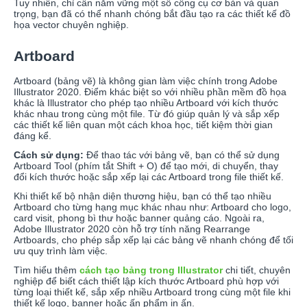
Tuy nhiên, chỉ cần nắm vững một số công cụ cơ bản và quan
trọng, bạn đã có thể nhanh chóng bắt đầu tạo ra các thiết kế đồ
họa vector chuyên nghiệp.
Artboard
Artboard (bảng vẽ) là không gian làm việc chính trong Adobe
Illustrator 2020. Điểm khác biệt so với nhiều phần mềm đồ họa
khác là Illustrator cho phép tạo nhiều Artboard với kích thước
khác nhau trong cùng một file. Từ đó giúp quản lý và sắp xếp
các thiết kế liên quan một cách khoa học, tiết kiệm thời gian
đáng kể.
Cách sử dụng:
Để thao tác với bảng vẽ, bạn có thể sử dụng
Artboard Tool (phím tắt Shift + O) để tạo mới, di chuyển, thay
đổi kích thước hoặc sắp xếp lại các Artboard trong file thiết kế.
Khi thiết kế bộ nhận diện thương hiệu, bạn có thể tạo nhiều
Artboard cho từng hạng mục khác nhau như: Artboard cho logo,
card visit, phong bì thư hoặc banner quảng cáo. Ngoài ra,
Adobe Illustrator 2020 còn hỗ trợ tính năng Rearrange
Artboards, cho phép sắp xếp lại các bảng vẽ nhanh chóng để tối
ưu quy trình làm việc.
Tìm hiểu thêm
cách tạo bảng trong Illustrator
chi tiết, chuyên
nghiệp để biết cách thiết lập kích thước Artboard phù hợp với
từng loại thiết kế, sắp xếp nhiều Artboard trong cùng một file khi
thiết kế logo, banner hoặc ấn phẩm in ấn.