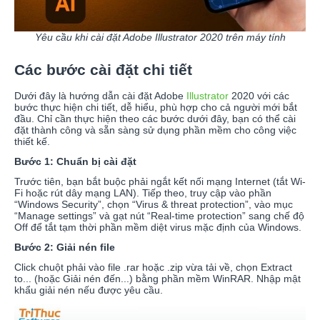
Yêu cầu khi cài đặt Adobe Illustrator 2020 trên máy tính
Các bước cài đặt chi tiết
Dưới đây là hướng dẫn cài đặt Adobe
Illustrator
2020 với các
bước thực hiện chi tiết, dễ hiểu, phù hợp cho cả người mới bắt
đầu. Chỉ cần thực hiện theo các bước dưới đây, bạn có thể cài
đặt thành công và sẵn sàng sử dụng phần mềm cho công việc
thiết kế.
Bước 1: Chuẩn bị cài đặt
Trước tiên, bạn bắt buộc phải ngắt kết nối mạng Internet (tắt Wi-
Fi hoặc rút dây mạng LAN). Tiếp theo, truy cập vào phần
“Windows Security”, chọn “Virus & threat protection”, vào mục
“Manage settings” và gạt nút “Real-time protection” sang chế độ
Off để tắt tạm thời phần mềm diệt virus mặc định của Windows.
Bước 2: Giải nén file
Click chuột phải vào file .rar hoặc .zip vừa tải về, chọn Extract
to... (hoặc Giải nén đến...) bằng phần mềm WinRAR. Nhập mật
khẩu giải nén nếu được yêu cầu.