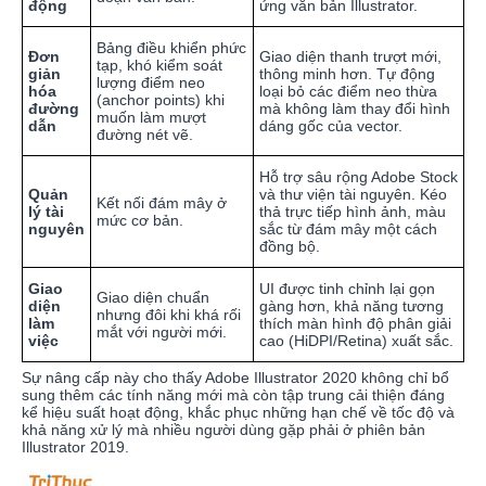
động
ứng văn bản Illustrator.
Bảng điều khiển phức
Đơn
Giao diện thanh trượt mới,
tạp, khó kiểm soát
giản
thông minh hơn. Tự động
lượng điểm neo
hóa
loại bỏ các điểm neo thừa
(anchor points) khi
đường
mà không làm thay đổi hình
muốn làm mượt
dẫn
dáng gốc của vector.
đường nét vẽ.
Hỗ trợ sâu rộng Adobe Stock
Quản
và thư viện tài nguyên. Kéo
Kết nối đám mây ở
lý tài
thả trực tiếp hình ảnh, màu
mức cơ bản.
nguyên
sắc từ đám mây một cách
đồng bộ.
Giao
UI được tinh chỉnh lại gọn
Giao diện chuẩn
diện
gàng hơn, khả năng tương
nhưng đôi khi khá rối
làm
thích màn hình độ phân giải
mắt với người mới.
việc
cao (HiDPI/Retina) xuất sắc.
Sự nâng cấp này cho thấy Adobe Illustrator 2020 không chỉ bổ
sung thêm các tính năng mới mà còn tập trung cải thiện đáng
kể hiệu suất hoạt động, khắc phục những hạn chế về tốc độ và
khả năng xử lý mà nhiều người dùng gặp phải ở phiên bản
Illustrator 2019.