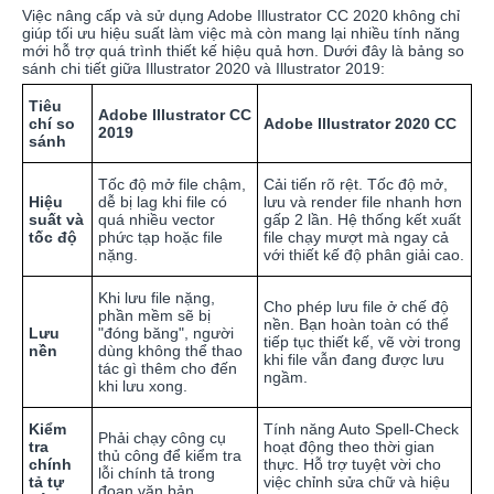
Việc nâng cấp và sử dụng Adobe Illustrator CC 2020 không chỉ
giúp tối ưu hiệu suất làm việc mà còn mang lại nhiều tính năng
mới hỗ trợ quá trình thiết kế hiệu quả hơn. Dưới đây là bảng so
sánh chi tiết giữa Illustrator 2020 và Illustrator 2019:
Tiêu
Adobe Illustrator CC
chí so
Adobe Illustrator 2020 CC
2019
sánh
Tốc độ mở file chậm,
Cải tiến rõ rệt. Tốc độ mở,
Hiệu
dễ bị lag khi file có
lưu và render file nhanh hơn
suất và
quá nhiều vector
gấp 2 lần. Hệ thống kết xuất
tốc độ
phức tạp hoặc file
file chạy mượt mà ngay cả
nặng.
với thiết kế độ phân giải cao.
Khi lưu file nặng,
Cho phép lưu file ở chế độ
phần mềm sẽ bị
nền. Bạn hoàn toàn có thể
Lưu
"đóng băng", người
tiếp tục thiết kế, vẽ vời trong
nền
dùng không thể thao
khi file vẫn đang được lưu
tác gì thêm cho đến
ngầm.
khi lưu xong.
Kiểm
Tính năng Auto Spell-Check
Phải chạy công cụ
tra
hoạt động theo thời gian
thủ công để kiểm tra
chính
thực. Hỗ trợ tuyệt vời cho
lỗi chính tả trong
tả tự
việc chỉnh sửa chữ và hiệu
đoạn văn bản.