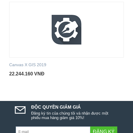
Canvas X GIS 2019
22.244.160
VNĐ
ĐỘC QUYỀN GIẢM GIÁ
Đăng ký tin của chúng tôi và nhận được một
phiếu mua hàng giảm giá 10%!
ĐĂNG KÝ