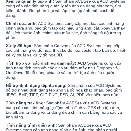
Xem và quản lý tệp ảnh:
Sản phẩm ACDSee của ACD Systems
cung cấp các tính năng quản lý tệp ảnh đa dạng như xem, tìm
kiếm, đánh dấu, phân loại và sắp xếp tệp ảnh một cách dễ
dàng.
Chỉnh sửa ảnh:
ACD Systems cung cấp một loạt các tính năng
chỉnh sửa ảnh, bao gồm tạo các hiệu ứng ảnh, cắt, xoay và thay
đổi kích thước ảnh, chỉnh sửa màu sắc, ánh sáng và độ tương
phản.
Xử lý đồ họa:
Sản phẩm Canvas của ACD Systems cung cấp
các tính năng vẽ đồ họa, thiết kế đồ họa vector, tạo bản đồ, thiết
kế kỹ thuật và xử lý đồ họa 3D.
Tích hợp với các dịch vụ đám mây:
ACD Systems cung cấp
tính năng tích hợp với các dịch vụ đám mây như Dropbox và
OneDrive để dễ dàng chia sẻ và lưu trữ tệp ảnh của người
dùng.
Hỗ trợ định dạng tệp đa dạng:
Sản phẩm của ACD Systems
hỗ trợ nhiều định dạng tệp ảnh và đồ họa khác nhau, bao gồm
JPEG, BMP, TIFF, GIF, PNG, PSD, AI, PDF và nhiều hơn nữa.
Tính năng tự động:
Sản phẩm ACDSee của ACD Systems
cung cấp các tính năng tự động như định vị GPS cho tệp ảnh,
tạo album tự động và tự động điều chỉnh cân bằng màu sắc và
ánh sáng.
Tính năng trình diễn ảnh:
Sản phẩm ACDSee của ACD
Systems cung cấp tính năng trình diễn ảnh, cho phép người