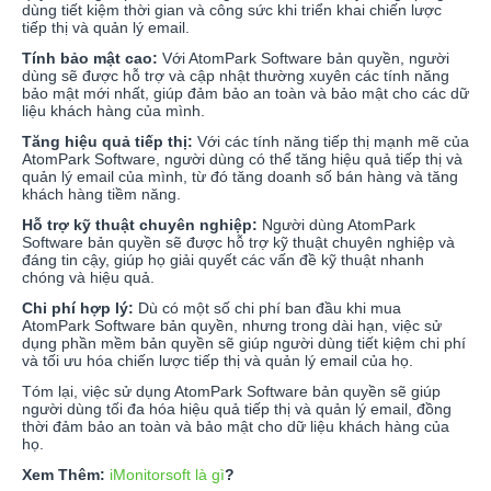
dùng tiết kiệm thời gian và công sức khi triển khai chiến lược
tiếp thị và quản lý email.
Tính bảo mật cao:
Với AtomPark Software bản quyền, người
dùng sẽ được hỗ trợ và cập nhật thường xuyên các tính năng
bảo mật mới nhất, giúp đảm bảo an toàn và bảo mật cho các dữ
liệu khách hàng của mình.
Tăng hiệu quả tiếp thị:
Với các tính năng tiếp thị mạnh mẽ của
AtomPark Software, người dùng có thể tăng hiệu quả tiếp thị và
quản lý email của mình, từ đó tăng doanh số bán hàng và tăng
khách hàng tiềm năng.
Hỗ trợ kỹ thuật chuyên nghiệp:
Người dùng AtomPark
Software bản quyền sẽ được hỗ trợ kỹ thuật chuyên nghiệp và
đáng tin cậy, giúp họ giải quyết các vấn đề kỹ thuật nhanh
chóng và hiệu quả.
Chi phí hợp lý:
Dù có một số chi phí ban đầu khi mua
AtomPark Software bản quyền, nhưng trong dài hạn, việc sử
dụng phần mềm bản quyền sẽ giúp người dùng tiết kiệm chi phí
và tối ưu hóa chiến lược tiếp thị và quản lý email của họ.
Tóm lại, việc sử dụng AtomPark Software bản quyền sẽ giúp
người dùng tối đa hóa hiệu quả tiếp thị và quản lý email, đồng
thời đảm bảo an toàn và bảo mật cho dữ liệu khách hàng của
họ.
Xem Thêm:
iMonitorsoft là gì
?