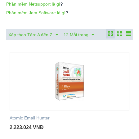
Phần mềm Netsupport là gì
?
Phần mềm Jam Software là gì
?
Xếp theo Tên: A đến Z
12 Mỗi trang
Atomic Email Hunter
2.223.024
VNĐ