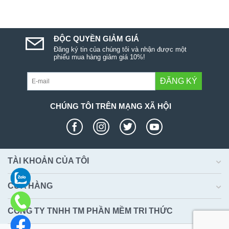
ĐỘC QUYỀN GIẢM GIÁ
Đăng ký tin của chúng tôi và nhận được một
phiếu mua hàng giảm giá 10%!
ĐĂNG KÝ
CHÚNG TÔI TRÊN MẠNG XÃ HỘI
TÀI KHOẢN CỦA TÔI
CỬA HÀNG
CÔNG TY TNHH TM PHẦN MỀM TRI THỨC