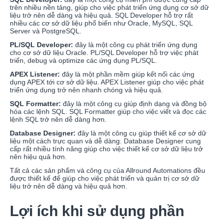
trên nhiều nền tảng, giúp cho việc phát triển ứng dụng cơ sở dữ
liệu trở nên dễ dàng và hiệu quả. SQL Developer hỗ trợ rất
nhiều các cơ sở dữ liệu phổ biến như Oracle, MySQL, SQL
Server và PostgreSQL.
PL/SQL Developer:
đây là một công cụ phát triển ứng dụng
cho cơ sở dữ liệu Oracle. PL/SQL Developer hỗ trợ việc phát
triển, debug và optimize các ứng dụng PL/SQL.
APEX Listener:
đây là một phần mềm giúp kết nối các ứng
dụng APEX tới cơ sở dữ liệu. APEX Listener giúp cho việc phát
triển ứng dụng trở nên nhanh chóng và hiệu quả.
SQL Formatter:
đây là một công cụ giúp định dạng và đồng bộ
hóa các lệnh SQL. SQL Formatter giúp cho việc viết và đọc các
lệnh SQL trở nên dễ dàng hơn.
Database Designer:
đây là một công cụ giúp thiết kế cơ sở dữ
liệu một cách trực quan và dễ dàng. Database Designer cung
cấp rất nhiều tính năng giúp cho việc thiết kế cơ sở dữ liệu trở
nên hiệu quả hơn.
Tất cả các sản phẩm và công cụ của Allround Automations đều
được thiết kế để giúp cho việc phát triển và quản trị cơ sở dữ
liệu trở nên dễ dàng và hiệu quả hơn.
Lợi ích khi sử dụng phần