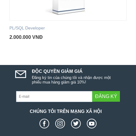
PL/SQL Developer
2.000.000
VNĐ
ĐỘC QUYỀN GIẢM GIÁ
Đăng ký tin của chúng tôi và nhận được một
phiếu mua hàng giảm giá 10%!
ĐĂNG KÝ
CHÚNG TÔI TRÊN MẠNG XÃ HỘI