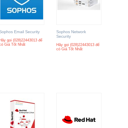
Sophos Email Security
Sophos Network
Sophos 
Security
Protect
Hãy gọi (028)22443013 để
có Giá Tốt Nhất
Hãy gọi (028)22443013 để
Hãy gọi 
có Giá Tốt Nhất
có Giá T