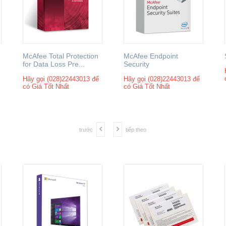
McAfee Total Protection
McAfee Endpoint
for Data Loss Pre...
Security
Hãy gọi (028)22443013 để
Hãy gọi (028)22443013 để
có Giá Tốt Nhất
có Giá Tốt Nhất
trước
tiếp theo