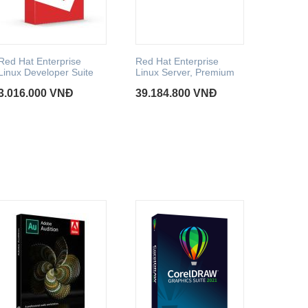
Red Hat Enterprise
Red Hat Enterprise
Red Hat
Linux Developer Suite
Linux Server, Premium
Linux fo
3.016.000
VNĐ
39.184.800
VNĐ
13.154