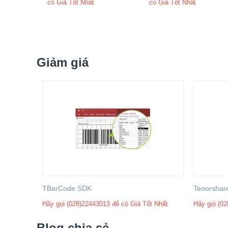
có Giá Tốt Nhất
có Giá Tốt Nhất
Giảm giá
TBarCode SDK
Tenorshar
Hãy gọi (028)22443013 để có Giá Tốt Nhất
Hãy gọi (02
Blog chia sẻ