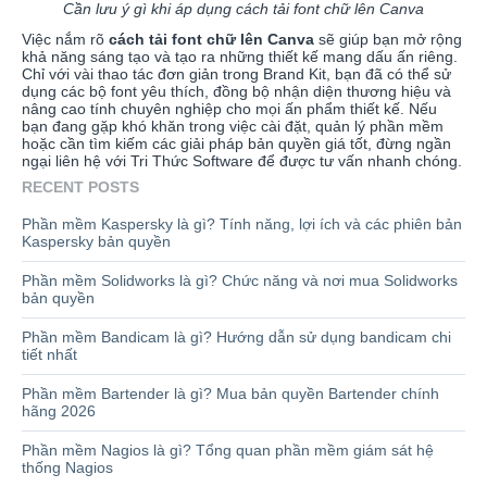
Cần lưu ý gì khi áp dụng cách tải font chữ lên Canva
Việc nắm rõ
cách tải font chữ lên Canva
sẽ giúp bạn mở rộng
khả năng sáng tạo và tạo ra những thiết kế mang dấu ấn riêng.
Chỉ với vài thao tác đơn giản trong Brand Kit, bạn đã có thể sử
dụng các bộ font yêu thích, đồng bộ nhận diện thương hiệu và
nâng cao tính chuyên nghiệp cho mọi ấn phẩm thiết kế. Nếu
bạn đang gặp khó khăn trong việc cài đặt, quản lý phần mềm
hoặc cần tìm kiếm các giải pháp bản quyền giá tốt, đừng ngần
ngại liên hệ với Tri Thức Software để được tư vấn nhanh chóng.
RECENT POSTS
Phần mềm Kaspersky là gì? Tính năng, lợi ích và các phiên bản
Kaspersky bản quyền
Phần mềm Solidworks là gì? Chức năng và nơi mua Solidworks
bản quyền
Phần mềm Bandicam là gì? Hướng dẫn sử dụng bandicam chi
tiết nhất
Phần mềm Bartender là gì? Mua bản quyền Bartender chính
hãng 2026
Phần mềm Nagios là gì? Tổng quan phần mềm giám sát hệ
thống Nagios