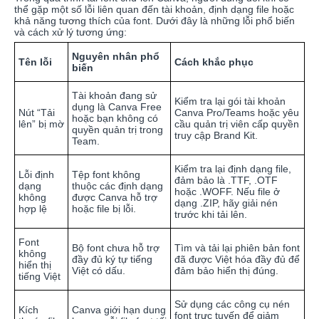
thể gặp một số lỗi liên quan đến tài khoản, định dạng file hoặc
khả năng tương thích của font. Dưới đây là những lỗi phổ biến
và cách xử lý tương ứng:
Nguyên nhân phổ
Tên lỗi
Cách khắc phục
biến
Tài khoản đang sử
Kiểm tra lại gói tài khoản
dụng là Canva Free
Nút “Tải
Canva Pro/Teams hoặc yêu
hoặc bạn không có
lên” bị mờ
cầu quản trị viên cấp quyền
quyền quản trị trong
truy cập Brand Kit.
Team.
Kiểm tra lại định dạng file,
Lỗi định
Tệp font không
đảm bảo là .TTF, .OTF
dạng
thuộc các định dạng
hoặc .WOFF. Nếu file ở
không
được Canva hỗ trợ
dạng .ZIP, hãy giải nén
hợp lệ
hoặc file bị lỗi.
trước khi tải lên.
Font
Bộ font chưa hỗ trợ
Tìm và tải lại phiên bản font
không
đầy đủ ký tự tiếng
đã được Việt hóa đầy đủ để
hiển thị
Việt có dấu.
đảm bảo hiển thị đúng.
tiếng Việt
Sử dụng các công cụ nén
Kích
Canva giới hạn dung
font trực tuyến để giảm