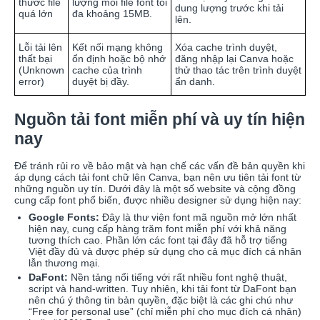
thước file
lượng mỗi file font tối
dung lượng trước khi tải
quá lớn
đa khoảng 15MB.
lên.
Lỗi tải lên
Kết nối mạng không
Xóa cache trình duyệt,
thất bại
ổn định hoặc bộ nhớ
đăng nhập lại Canva hoặc
(Unknown
cache của trình
thử thao tác trên trình duyệt
error)
duyệt bị đầy.
ẩn danh.
Nguồn tải font miễn phí và uy tín hiện
nay
Để tránh rủi ro về bảo mật và hạn chế các vấn đề bản quyền khi
áp dụng cách tải font chữ lên Canva, bạn nên ưu tiên tải font từ
những nguồn uy tín. Dưới đây là một số website và cộng đồng
cung cấp font phổ biến, được nhiều designer sử dụng hiện nay:
Google Fonts:
Đây là thư viện font mã nguồn mở lớn nhất
hiện nay, cung cấp hàng trăm font miễn phí với khả năng
tương thích cao. Phần lớn các font tại đây đã hỗ trợ tiếng
Việt đầy đủ và được phép sử dụng cho cả mục đích cá nhân
lẫn thương mại.
DaFont:
Nền tảng nổi tiếng với rất nhiều font nghệ thuật,
script và hand-written. Tuy nhiên, khi tải font từ DaFont bạn
nên chú ý thông tin bản quyền, đặc biệt là các ghi chú như
“Free for personal use” (chỉ miễn phí cho mục đích cá nhân)