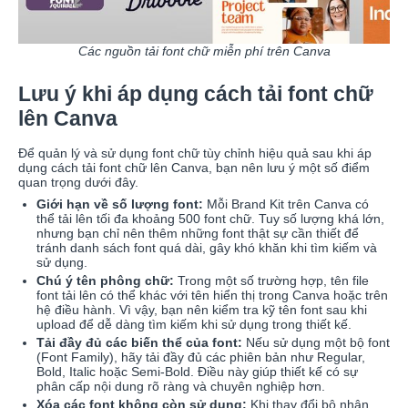
Các nguồn tải font chữ miễn phí trên Canva
Lưu ý khi áp dụng cách tải font chữ
lên Canva
Để quản lý và sử dụng font chữ tùy chỉnh hiệu quả sau khi áp
dụng cách tải font chữ lên Canva, bạn nên lưu ý một số điểm
quan trọng dưới đây.
Giới hạn về số lượng font:
Mỗi Brand Kit trên Canva có
thể tải lên tối đa khoảng 500 font chữ. Tuy số lượng khá lớn,
nhưng bạn chỉ nên thêm những font thật sự cần thiết để
tránh danh sách font quá dài, gây khó khăn khi tìm kiếm và
sử dụng.
Chú ý tên phông chữ:
Trong một số trường hợp, tên file
font tải lên có thể khác với tên hiển thị trong Canva hoặc trên
hệ điều hành. Vì vậy, bạn nên kiểm tra kỹ tên font sau khi
upload để dễ dàng tìm kiếm khi sử dụng trong thiết kế.
Tải đầy đủ các biến thể của font:
Nếu sử dụng một bộ font
(Font Family), hãy tải đầy đủ các phiên bản như Regular,
Bold, Italic hoặc Semi-Bold. Điều này giúp thiết kế có sự
phân cấp nội dung rõ ràng và chuyên nghiệp hơn.
Xóa các font không còn sử dụng:
Khi thay đổi bộ nhận