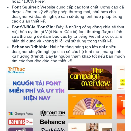
hoặc “100% Free”.
Font Squirrel:
Website cung cấp các font chất lượng cao đã
được kiểm tra kỹ về giấy phép thương mại, phù hợp cho
designer và doanh nghiệp cần sử dụng font hợp pháp trong
các dự án thiết kế.
FontVN/iCiel/FontZin:
Đây là những cộng đồng chia sẻ font
Việt hóa uy tín tại Việt Nam. Các bộ font thường được chỉnh
sửa thủ công để đảm bảo các ký tự tiếng Việt như ơ, ư, ă, ê
hiển thị đúng và không bị lỗi khi sử dụng trong thiết kế.
Behance/Dribbble:
Hai nền tảng sáng tạo lớn nơi nhiều
designer chuyên nghiệp chia sẻ các bộ font mới, mang tính
xu hướng (trend). Đây là nguồn tham khảo tốt nếu bạn muốn
tìm các font độc đáo cho thiết kế.