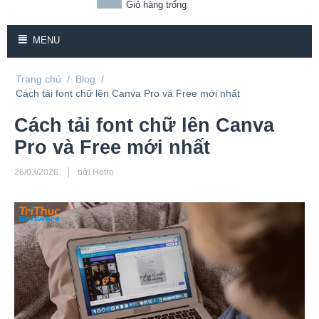
Giỏ hàng trống
MENU
Trang chủ
/
Blog
/
Cách tải font chữ lên Canva Pro và Free mới nhất
Cách tải font chữ lên Canva
Pro và Free mới nhất
26/03/2026
bởi Hotro