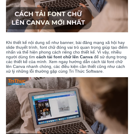
Khi thiết kế nội dung số như banner, bài đăng mạng xã hội hay
slide thuyết trình, font chữ đóng vai trò quan trọng giúp tạo điểm
nhấn và thể hiện phong cách riêng cho thiết kế. Vì vậy, nhiều
người dùng tìm
cách tải font chữ lên Canva
để sử dụng trong
các thiết kế của mình. Xem ngay hướng dẫn cách tải font chữ
lên Canva nhanh chóng, các điều kiện cần thiết cũng như cách
xử lý những lỗi thường gặp cùng Tri Thức Software.