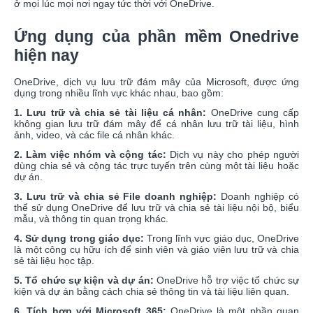
ở mọi lúc mọi nơi ngay tức thời với OneDrive.
Ứng dụng của phần mềm Onedrive
hiện nay
OneDrive, dịch vụ lưu trữ đám mây của Microsoft, được ứng
dụng trong nhiều lĩnh vực khác nhau, bao gồm:
1. Lưu trữ và chia sẻ tài liệu cá nhân:
OneDrive cung cấp
không gian lưu trữ đám mây để cá nhân lưu trữ tài liệu, hình
ảnh, video, và các file cá nhân khác.
2. Làm việc nhóm và cộng tác:
Dịch vụ này cho phép người
dùng chia sẻ và cộng tác trực tuyến trên cùng một tài liệu hoặc
dự án.
3. Lưu trữ và chia sẻ File doanh nghiệp:
Doanh nghiệp có
thể sử dụng OneDrive để lưu trữ và chia sẻ tài liệu nội bộ, biểu
mẫu, và thông tin quan trọng khác.
4. Sử dụng trong giáo dục:
Trong lĩnh vực giáo dục, OneDrive
là một công cụ hữu ích để sinh viên và giáo viên lưu trữ và chia
sẻ tài liệu học tập.
5. Tổ chức sự kiện và dự án:
OneDrive hỗ trợ việc tổ chức sự
kiện và dự án bằng cách chia sẻ thông tin và tài liệu liên quan.
6. Tích hợp với Microsoft 365:
OneDrive là một phần quan