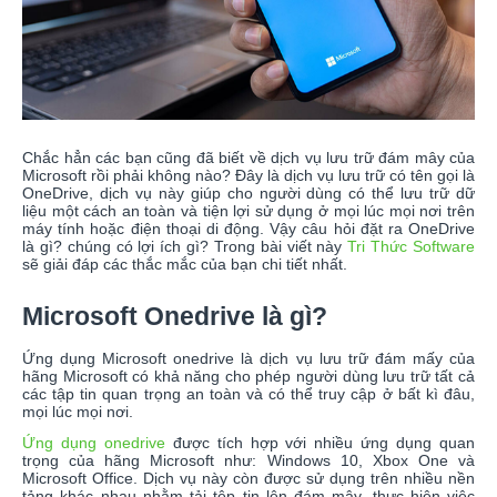
Chắc hẳn các bạn cũng đã biết về dịch vụ lưu trữ đám mây của
Microsoft rồi phải không nào? Đây là dịch vụ lưu trữ có tên gọi là
OneDrive, dịch vụ này giúp cho người dùng có thể lưu trữ dữ
liệu một cách an toàn và tiện lợi sử dụng ở mọi lúc mọi nơi trên
máy tính hoặc điện thoại di động. Vậy câu hỏi đặt ra OneDrive
là gì? chúng có lợi ích gì? Trong bài viết này
Tri Thức Software
sẽ giải đáp các thắc mắc của bạn chi tiết nhất.
Microsoft Onedrive là gì?
Ứng dụng Microsoft onedrive là dịch vụ lưu trữ đám mấy của
hãng Microsoft có khả năng cho phép người dùng lưu trữ tất cả
các tập tin quan trọng an toàn và có thể truy cập ở bất kì đâu,
mọi lúc mọi nơi.
Ứng dụng onedrive
được tích hợp với nhiều ứng dụng quan
trọng của hãng Microsoft như: Windows 10, Xbox One và
Microsoft Office. Dịch vụ này còn được sử dụng trên nhiều nền
tảng khác nhau nhằm tải tệp tin lên đám mây, thực hiện việc