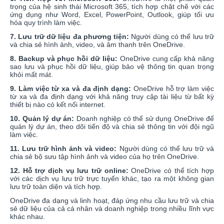
trọng của hệ sinh thái Microsoft 365, tích hợp chặt chẽ với các
ứng dụng như Word, Excel, PowerPoint, Outlook, giúp tối ưu
hóa quy trình làm việc.
7. Lưu trữ dữ liệu đa phương tiện:
Người dùng có thể lưu trữ
và chia sẻ hình ảnh, video, và âm thanh trên OneDrive.
8. Backup và phục hồi dữ liệu:
OneDrive cung cấp khả năng
sao lưu và phục hồi dữ liệu, giúp bảo vệ thông tin quan trọng
khỏi mất mát.
9. Làm việc từ xa và đa định dạng:
OneDrive hỗ trợ làm việc
từ xa và đa định dạng với khả năng truy cập tài liệu từ bất kỳ
thiết bị nào có kết nối internet.
10. Quản lý dự án:
Doanh nghiệp có thể sử dụng OneDrive để
quản lý dự án, theo dõi tiến độ và chia sẻ thông tin với đội ngũ
làm việc.
11. Lưu trữ hình ảnh và video:
Người dùng có thể lưu trữ và
chia sẻ bộ sưu tập hình ảnh và video của họ trên OneDrive.
12. Hỗ trợ dịch vụ lưu trữ online:
OneDrive có thể tích hợp
với các dịch vụ lưu trữ trực tuyến khác, tạo ra một không gian
lưu trữ toàn diện và tích hợp.
OneDrive đa dạng và linh hoạt, đáp ứng nhu cầu lưu trữ và chia
sẻ dữ liệu của cả cá nhân và doanh nghiệp trong nhiều lĩnh vực
khác nhau.