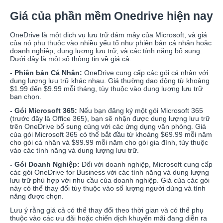
Giá của phần mềm Onedrive hiện nay
OneDrive là một dịch vụ lưu trữ đám mây của Microsoft, và giá
của nó phụ thuộc vào nhiều yếu tố như phiên bản cá nhân hoặc
doanh nghiệp, dung lượng lưu trữ, và các tính năng bổ sung.
Dưới đây là một số thông tin về giá cả:
- Phiên bản Cá Nhân:
OneDrive cung cấp các gói cá nhân với
dung lượng lưu trữ khác nhau. Giá thường dao động từ khoảng
$1.99 đến $9.99 mỗi tháng, tùy thuộc vào dung lượng lưu trữ
bạn chọn.
- Gói Microsoft 365:
Nếu bạn đăng ký một gói Microsoft 365
(trước đây là Office 365), bạn sẽ nhận được dung lượng lưu trữ
trên OneDrive bổ sung cùng với các ứng dụng văn phòng. Giá
của gói Microsoft 365 có thể bắt đầu từ khoảng $69.99 mỗi năm
cho gói cá nhân và $99.99 mỗi năm cho gói gia đình, tùy thuộc
vào các tính năng và dung lượng lưu trữ.
- Gói Doanh Nghiệp:
Đối với doanh nghiệp, Microsoft cung cấp
các gói OneDrive for Business với các tính năng và dung lượng
lưu trữ phù hợp với nhu cầu của doanh nghiệp. Giá của các gói
này có thể thay đổi tùy thuộc vào số lượng người dùng và tính
năng được chọn.
Lưu ý rằng giá cả có thể thay đổi theo thời gian và có thể phụ
thuộc vào các ưu đãi hoặc chiến dịch khuyến mãi đang diễn ra