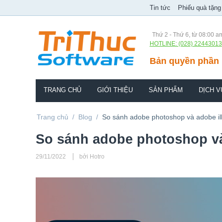
Tin tức
Phiếu quà tặng
Thứ 2 - Thứ 6, từ 08:00 a
HOTLINE: (028) 22443013
Bản quyền phần 
TRANG CHỦ
GIỚI THIỆU
SẢN PHẨM
DỊCH V
Trang chủ
/
Blog
/
So sánh adobe photoshop và adobe ill
So sánh adobe photoshop và 
29/11/2022
bởi Hotro