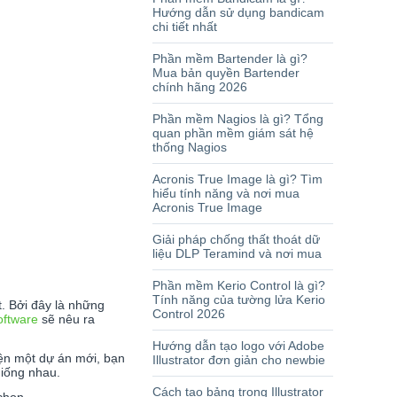
Hướng dẫn sử dụng bandicam
chi tiết nhất
Phần mềm Bartender là gì?
Mua bản quyền Bartender
chính hãng 2026
Phần mềm Nagios là gì? Tổng
quan phần mềm giám sát hệ
thống Nagios
Acronis True Image là gì? Tìm
hiểu tính năng và nơi mua
Acronis True Image
Giải pháp chống thất thoát dữ
liệu DLP Teramind và nơi mua
Phần mềm Kerio Control là gì?
Tính năng của tường lửa Kerio
t. Bởi đây là những
Control 2026
oftware
sẽ nêu ra
Hướng dẫn tạo logo với Adobe
iện một dự án mới, bạn
Illustrator đơn giản cho newbie
 giống nhau.
Cách tạo bảng trong Illustrator