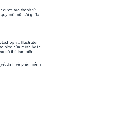
r được tạo thành từ
g quy mô một cái gì đó
oshop và Illustrator
ho blog của mình hoặc
nó có thể làm biến
quyết định về phần mềm