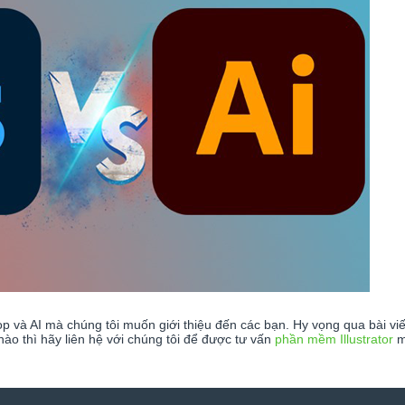
p và AI mà chúng tôi muốn giới thiệu đến các bạn. Hy vọng qua bài viế
nào thì hãy liên hệ với chúng tôi để được tư vấn
phần mềm Illustrator
m