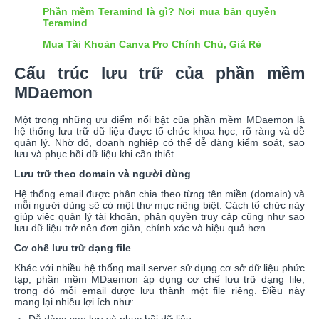
Phần mềm Teramind là gì? Nơi mua bản quyền
Teramind
Mua Tài Khoản Canva Pro Chính Chủ, Giá Rẻ
Cấu trúc lưu trữ của phần mềm
MDaemon
Một trong những ưu điểm nổi bật của phần mềm MDaemon là
hệ thống lưu trữ dữ liệu được tổ chức khoa học, rõ ràng và dễ
quản lý. Nhờ đó, doanh nghiệp có thể dễ dàng kiểm soát, sao
lưu và phục hồi dữ liệu khi cần thiết.
Lưu trữ theo domain và người dùng
Hệ thống email được phân chia theo từng tên miền (domain) và
mỗi người dùng sẽ có một thư mục riêng biệt. Cách tổ chức này
giúp việc quản lý tài khoản, phân quyền truy cập cũng như sao
lưu dữ liệu trở nên đơn giản, chính xác và hiệu quả hơn.
Cơ chế lưu trữ dạng file
Khác với nhiều hệ thống mail server sử dụng cơ sở dữ liệu phức
tạp, phần mềm MDaemon áp dụng cơ chế lưu trữ dạng file,
trong đó mỗi email được lưu thành một file riêng. Điều này
mang lại nhiều lợi ích như:
Dễ dàng sao lưu và phục hồi dữ liệu