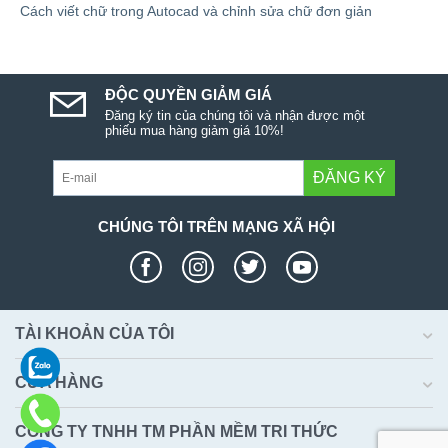
Cách viết chữ trong Autocad và chỉnh sửa chữ đơn giản
ĐỘC QUYỀN GIẢM GIÁ
Đăng ký tin của chúng tôi và nhận được một
phiếu mua hàng giảm giá 10%!
ĐĂNG KÝ
CHÚNG TÔI TRÊN MẠNG XÃ HỘI
TÀI KHOẢN CỦA TÔI
CỬA HÀNG
CÔNG TY TNHH TM PHẦN MỀM TRI THỨC