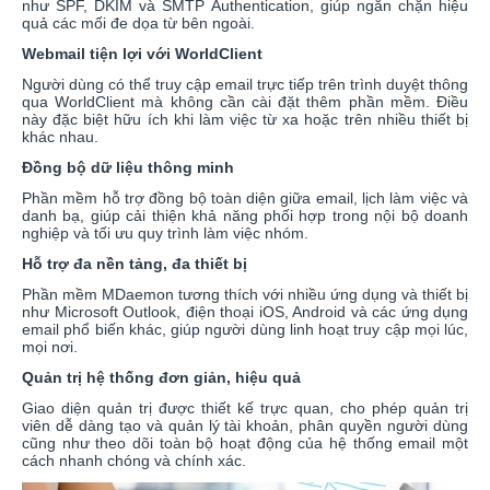
như SPF, DKIM và SMTP Authentication, giúp ngăn chặn hiệu
quả các mối đe dọa từ bên ngoài.
Webmail tiện lợi với WorldClient
Người dùng có thể truy cập email trực tiếp trên trình duyệt thông
qua WorldClient mà không cần cài đặt thêm phần mềm. Điều
này đặc biệt hữu ích khi làm việc từ xa hoặc trên nhiều thiết bị
khác nhau.
Đồng bộ dữ liệu thông minh
Phần mềm hỗ trợ đồng bộ toàn diện giữa email, lịch làm việc và
danh bạ, giúp cải thiện khả năng phối hợp trong nội bộ doanh
nghiệp và tối ưu quy trình làm việc nhóm.
Hỗ trợ đa nền tảng, đa thiết bị
Phần mềm MDaemon tương thích với nhiều ứng dụng và thiết bị
như Microsoft Outlook, điện thoại iOS, Android và các ứng dụng
email phổ biến khác, giúp người dùng linh hoạt truy cập mọi lúc,
mọi nơi.
Quản trị hệ thống đơn giản, hiệu quả
Giao diện quản trị được thiết kế trực quan, cho phép quản trị
viên dễ dàng tạo và quản lý tài khoản, phân quyền người dùng
cũng như theo dõi toàn bộ hoạt động của hệ thống email một
cách nhanh chóng và chính xác.