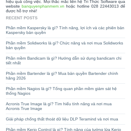
hiệu quả công việc. Mọi thắc mắc liên hệ Tri Thức Software qua
website
banquyenphanmem.vn
hoặc hotline 028 22443013 để
được hỗ trợ nhé!
RECENT POSTS
Phần mềm Kaspersky là gì? Tính năng, lợi ích và các phiên bản
Kaspersky bản quyền
Phần mềm Solidworks là gì? Chức năng và nơi mua Solidworks
bản quyền
Phần mềm Bandicam là gì? Hướng dẫn sử dụng bandicam chi
tiết nhất
Phần mềm Bartender là gì? Mua bản quyền Bartender chính
hãng 2026
Phần mềm Nagios là gì? Tổng quan phần mềm giám sát hệ
thống Nagios
Acronis True Image là gì? Tìm hiểu tính năng và nơi mua
Acronis True Image
Giải pháp chống thất thoát dữ liệu DLP Teramind và nơi mua
Phần mềm Kerio Control là gì? Tính năng của tường lửa Kerio