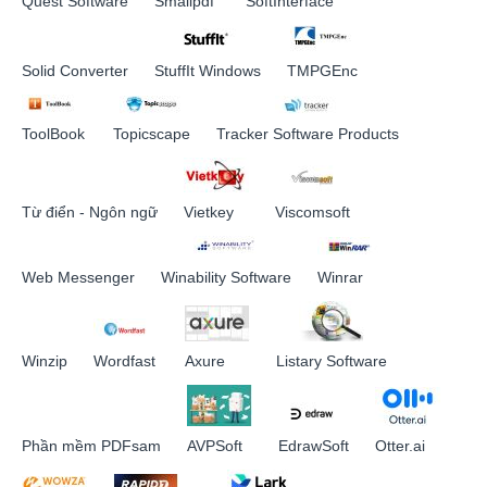
Quest Software
Smallpdf
SoftInterface
Solid Converter
StuffIt Windows
TMPGEnc
ToolBook
Topicscape
Tracker Software Products
Từ điển - Ngôn ngữ
Vietkey
Viscomsoft
Web Messenger
Winability Software
Winrar
Winzip
Wordfast
Axure
Listary Software
Phần mềm PDFsam
AVPSoft
EdrawSoft
Otter.ai