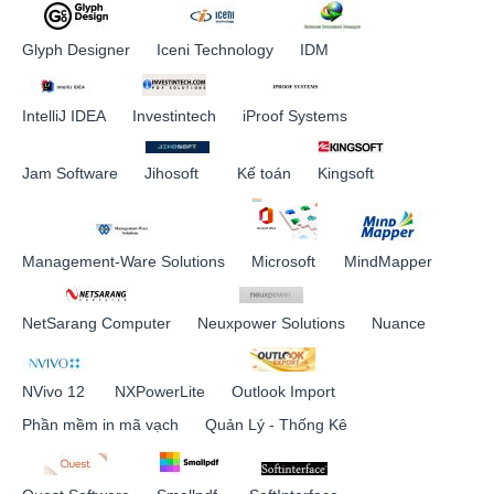
Glyph Designer
Iceni Technology
IDM
IntelliJ IDEA
Investintech
iProof Systems
Jam Software
Jihosoft
Kế toán
Kingsoft
Management-Ware Solutions
Microsoft
MindMapper
NetSarang Computer
Neuxpower Solutions
Nuance
NVivo 12
NXPowerLite
Outlook Import
Phần mềm in mã vạch
Quản Lý - Thống Kê