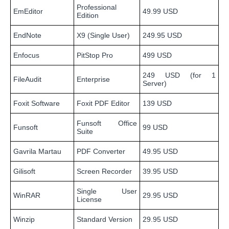
Professional
EmEditor
49.99 USD
Edition
EndNote
X9 (Single User)
249.95 USD
Enfocus
PitStop Pro
499 USD
249 USD (for 1
FileAudit
Enterprise
Server)
Foxit Software
Foxit PDF Editor
139 USD
Funsoft Office
Funsoft
99 USD
Suite
Gavrila Martau
PDF Converter
49.95 USD
Gilisoft
Screen Recorder
39.95 USD
Single User
WinRAR
29.95 USD
License
Winzip
Standard Version
29.95 USD