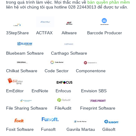
trong quá trình làm việc. Mọi thắc mắc về
bản quyền phần mềm
liên hệ với chúng tôi qua hotline 028 22443013 để được tư vấn.
3StepShare
ACTFAX
Ailtware
Barcode Producer
Bluebeam Software
Carthago Software
Chilkat Software
Code Sector
Componentone
EmEditor
EndNote
Enfocus
Envision SBS
File Sharing Software
FileAudit
Fineprint Software
Foxit Software
Funsoft
Gavrila Martau
Gilisoft