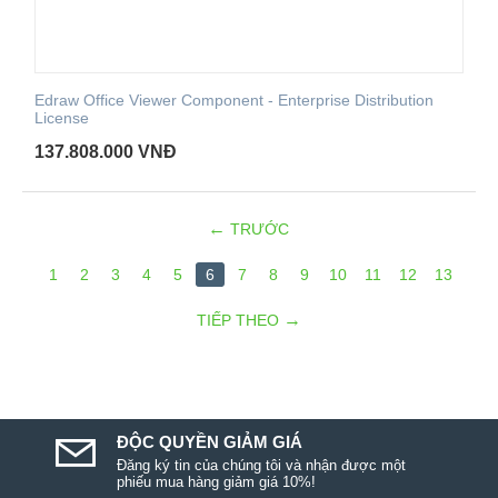
Edraw Office Viewer Component - Enterprise Distribution
License
137.808.000
VNĐ
TRƯỚC
1
2
3
4
5
6
7
8
9
10
11
12
13
TIẾP THEO
ĐỘC QUYỀN GIẢM GIÁ
Đăng ký tin của chúng tôi và nhận được một
phiếu mua hàng giảm giá 10%!