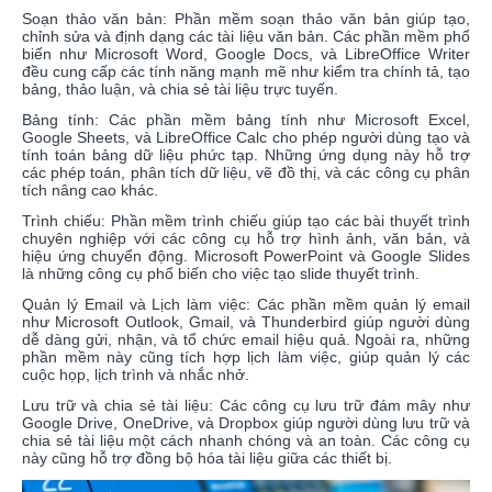
Soạn thảo văn bản: Phần mềm soạn thảo văn bản giúp tạo,
chỉnh sửa và định dạng các tài liệu văn bản. Các phần mềm phổ
biến như Microsoft Word, Google Docs, và LibreOffice Writer
đều cung cấp các tính năng mạnh mẽ như kiểm tra chính tả, tạo
bảng, thảo luận, và chia sẻ tài liệu trực tuyến.
Bảng tính: Các phần mềm bảng tính như Microsoft Excel,
Google Sheets, và LibreOffice Calc cho phép người dùng tạo và
tính toán bảng dữ liệu phức tạp. Những ứng dụng này hỗ trợ
các phép toán, phân tích dữ liệu, vẽ đồ thị, và các công cụ phân
tích nâng cao khác.
Trình chiếu: Phần mềm trình chiếu giúp tạo các bài thuyết trình
chuyên nghiệp với các công cụ hỗ trợ hình ảnh, văn bản, và
hiệu ứng chuyển động. Microsoft PowerPoint và Google Slides
là những công cụ phổ biến cho việc tạo slide thuyết trình.
Quản lý Email và Lịch làm việc: Các phần mềm quản lý email
như Microsoft Outlook, Gmail, và Thunderbird giúp người dùng
dễ dàng gửi, nhận, và tổ chức email hiệu quả. Ngoài ra, những
phần mềm này cũng tích hợp lịch làm việc, giúp quản lý các
cuộc họp, lịch trình và nhắc nhở.
Lưu trữ và chia sẻ tài liệu: Các công cụ lưu trữ đám mây như
Google Drive, OneDrive, và Dropbox giúp người dùng lưu trữ và
chia sẻ tài liệu một cách nhanh chóng và an toàn. Các công cụ
này cũng hỗ trợ đồng bộ hóa tài liệu giữa các thiết bị.