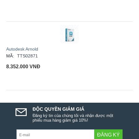
Autodesk Arnold
MÃ:
TTS02871
8.352.000
VNĐ
ĐỘC QUYỀN GIẢM GIÁ
Đăng ký tin của chúng tôi và nhận được một
phiếu mua hàng giảm giá 10%!
ĐĂNG KÝ