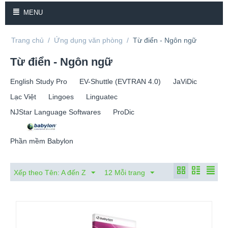
MENU
Trang chủ
/
Ứng dụng văn phòng
/
Từ điển - Ngôn ngữ
Từ điển - Ngôn ngữ
English Study Pro
EV-Shuttle (EVTRAN 4.0)
JaViDic
Lạc Việt
Lingoes
Linguatec
NJStar Language Softwares
ProDic
Phần mềm Babylon
Xếp theo Tên: A đến Z
12 Mỗi trang