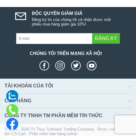
ĐỘC QUYỀN GIẢM GIÁ
Đăng ký tin của chúng tôi và nhận được một
phiếu mua hàng giảm giá 10%!
ĐĂNG KÝ
CHÚNG TÔI TRÊN MẠNG XÃ HỘI
TÀI KHOẢN CỦA TÔI
CỬA HÀNG
CÔNG TY TNHH TM PHẦN MỀM TRI THỨC
© 2006 - 2026 Tri Thuc Software Trading Company. Được cung cấp
bởi
CS-Cart - Phần mềm bán hàng online