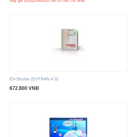
Hãy gọi (028)22443013 để có Giá Tốt Nhất
EV-Shuttle (EVTRAN 4.0)
672.800
VNĐ