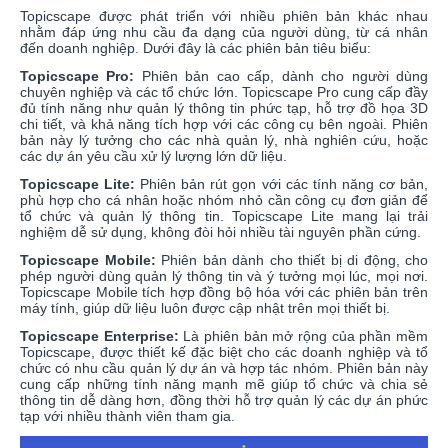
Topicscape được phát triển với nhiều phiên bản khác nhau
nhằm đáp ứng nhu cầu đa dạng của người dùng, từ cá nhân
đến doanh nghiệp. Dưới đây là các phiên bản tiêu biểu:
Topicscape Pro:
Phiên bản cao cấp, dành cho người dùng
chuyên nghiệp và các tổ chức lớn. Topicscape Pro cung cấp đầy
đủ tính năng như quản lý thông tin phức tạp, hỗ trợ đồ họa 3D
chi tiết, và khả năng tích hợp với các công cụ bên ngoài. Phiên
bản này lý tưởng cho các nhà quản lý, nhà nghiên cứu, hoặc
các dự án yêu cầu xử lý lượng lớn dữ liệu.
Topicscape Lite:
Phiên bản rút gọn với các tính năng cơ bản,
phù hợp cho cá nhân hoặc nhóm nhỏ cần công cụ đơn giản để
tổ chức và quản lý thông tin. Topicscape Lite mang lại trải
nghiệm dễ sử dụng, không đòi hỏi nhiều tài nguyên phần cứng.
Topicscape Mobile:
Phiên bản dành cho thiết bị di động, cho
phép người dùng quản lý thông tin và ý tưởng mọi lúc, mọi nơi.
Topicscape Mobile tích hợp đồng bộ hóa với các phiên bản trên
máy tính, giúp dữ liệu luôn được cập nhật trên mọi thiết bị.
Topicscape Enterprise:
Là phiên bản mở rộng của phần mềm
Topicscape, được thiết kế đặc biệt cho các doanh nghiệp và tổ
chức có nhu cầu quản lý dự án và hợp tác nhóm. Phiên bản này
cung cấp những tính năng mạnh mẽ giúp tổ chức và chia sẻ
thông tin dễ dàng hơn, đồng thời hỗ trợ quản lý các dự án phức
tạp với nhiều thành viên tham gia.