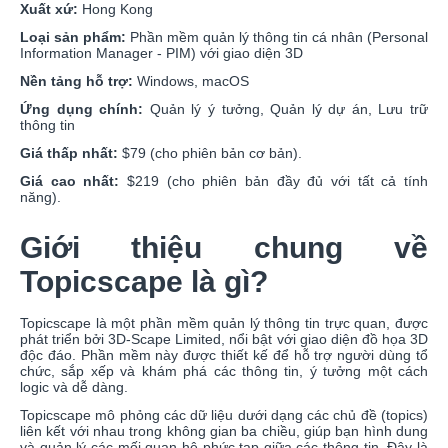
Xuất xứ:
Hong Kong
Loại sản phẩm:
Phần mềm quản lý thông tin cá nhân (Personal
Information Manager - PIM) với giao diện 3D
Nền tảng hỗ trợ:
Windows, macOS
Ứng dụng chính:
Quản lý ý tưởng, Quản lý dự án, Lưu trữ
thông tin
Giá thấp nhất:
$79 (cho phiên bản cơ bản).
Giá cao nhất:
$219 (cho phiên bản đầy đủ với tất cả tính
năng).
Giới thiệu chung về
Topicscape là gì?
Topicscape là một phần mềm quản lý thông tin trực quan, được
phát triển bởi 3D-Scape Limited, nổi bật với giao diện đồ họa 3D
độc đáo. Phần mềm này được thiết kế để hỗ trợ người dùng tổ
chức, sắp xếp và khám phá các thông tin, ý tưởng một cách
logic và dễ dàng.
Topicscape mô phỏng các dữ liệu dưới dạng các chủ đề (topics)
liên kết với nhau trong không gian ba chiều, giúp bạn hình dung
và quản lý các mối quan hệ phức tạp giữa các thông tin. Đây là