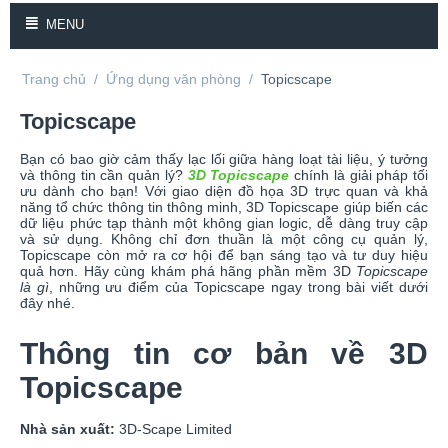
MENU
Trang chủ
/
Ứng dụng văn phòng
/
Topicscape
Topicscape
Bạn có bao giờ cảm thấy lạc lối giữa hàng loạt tài liệu, ý tưởng
và thông tin cần quản lý?
3D Topicscape
chính là giải pháp tối
ưu dành cho bạn! Với giao diện đồ họa 3D trực quan và khả
năng tổ chức thông tin thông minh, 3D Topicscape giúp biến các
dữ liệu phức tạp thành một không gian logic, dễ dàng truy cập
và sử dụng. Không chỉ đơn thuần là một công cụ quản lý,
Topicscape còn mở ra cơ hội để bạn sáng tạo và tư duy hiệu
quả hơn. Hãy cùng khám phá hãng phần mềm 3D
Topicscape
là gì
, những ưu điểm của Topicscape ngay trong bài viết dưới
đây nhé.
Thông tin cơ bản về 3D
Topicscape
Nhà sản xuất:
3D-Scape Limited