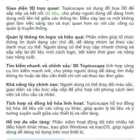
Giao diện 3D trực quan:
Topicscape sử dụng đồ họa 3D để
sắp xếp và kết nối
dữ liệu
, cho phép người dùng dễ dàng hình
dung mối liên hệ giữa các thông tin. Điều này tạo ra một không
gian làm việc sáng tạo và trực quan hơn so với các công cụ
quản lý truyền thống.
Quản lý thông tin logic và hiệu quả:
Phần mềm giúp tổ chức
thông tin dưới dạng các chủ đề, dễ dàng nhóm lại theo các
danh mục cụ thể. Người dùng có thể truy cập nhanh chóng và
sắp xếp lại dữ liệu một cách logic, tiết kiệm thời gian và nâng
cao năng suất.
Tìm kiếm nhanh và chính xác:
3D Topicscape
tích hợp công
cụ tìm kiếm mạnh mẽ, cho phép người dùng dễ dàng tìm thấy
thông tin hoặc tài liệu cần thiết chỉ với vài thao tác đơn giản.
Khả năng tùy chỉnh cao:
Người dùng có thể thay đổi màu sắc,
giao diện và cấu trúc sắp xếp để phù hợp với phong cách làm
việc và nhu cầu cá nhân.
Tích hợp và đồng bộ hóa linh hoạt:
Topicscape hỗ trợ đồng
bộ hóa dữ liệu với các công cụ khác, giúp quản lý tài liệu và ý
tưởng xuyên suốt giữa các thiết bị và nền tảng.
Hỗ trợ đa nền tảng:
Phần mềm hoạt động tốt trên nhiều hệ
điều hành khác nhau, bao gồm Windows và macOS, giúp người
dùng dễ dàng sử dụng trên mọi thiết bị.