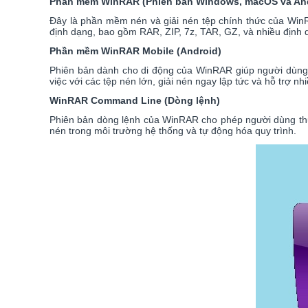
Phần mềm WinRAR (Phiên bản Windows, macOS và And
Đây là phần mềm nén và giải nén tệp chính thức của WinR
định dạng, bao gồm RAR, ZIP, 7z, TAR, GZ, và nhiều định dạ
Phần mềm WinRAR Mobile (Android)
Phiên bản dành cho di động của WinRAR giúp người dùng 
việc với các tệp nén lớn, giải nén ngay lập tức và hỗ trợ n
WinRAR Command Line (Dòng lệnh)
Phiên bản dòng lệnh của WinRAR cho phép người dùng thực 
nén trong môi trường hệ thống và tự động hóa quy trình.