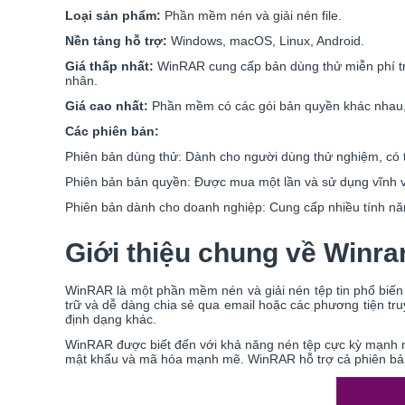
Loại sản phẩm:
Phần mềm nén và giải nén file.
Nền tảng hỗ trợ:
Windows, macOS, Linux, Android.
Giá thấp nhất:
WinRAR cung cấp bản dùng thử miễn phí t
nhân.
Giá cao nhất:
Phần mềm có các gói bản quyền khác nhau, v
Các phiên bản:
Phiên bản dùng thử: Dành cho người dùng thử nghiệm, có t
Phiên bản bản quyền: Được mua một lần và sử dụng vĩnh v
Phiên bản dành cho doanh nghiệp: Cung cấp nhiều tính năn
Giới thiệu chung về Winrar
WinRAR là một phần mềm nén và giải nén tệp tin phổ biến
trữ và dễ dàng chia sẻ qua email hoặc các phương tiện tr
định dạng khác.
WinRAR được biết đến với khả năng nén tệp cực kỳ mạnh m
mật khẩu và mã hóa mạnh mẽ. WinRAR hỗ trợ cả phiên bản 3