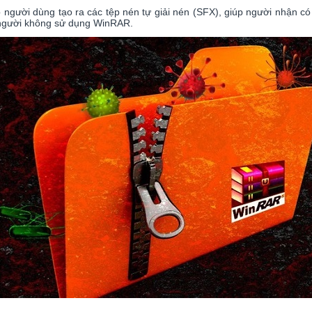
 người dùng tạo ra các tệp nén tự giải nén (SFX), giúp người nhận 
ng người không sử dụng WinRAR.