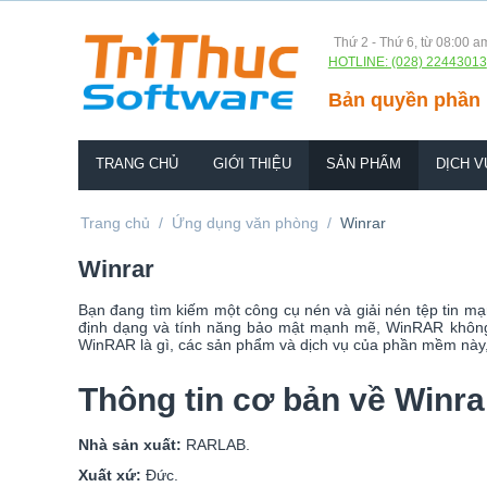
Thứ 2 - Thứ 6, từ 08:00 a
HOTLINE: (028) 22443013
Bản quyền phần 
TRANG CHỦ
GIỚI THIỆU
SẢN PHẨM
DỊCH V
Trang chủ
/
Ứng dụng văn phòng
/
Winrar
Winrar
Bạn đang tìm kiếm một công cụ nén và giải nén tệp tin 
định dạng và tính năng bảo mật mạnh mẽ, WinRAR không ch
WinRAR là gì, các sản phẩm và dịch vụ của phần mềm này
Thông tin cơ bản về Winra
Nhà sản xuất:
RARLAB.
Xuất xứ:
Đức.