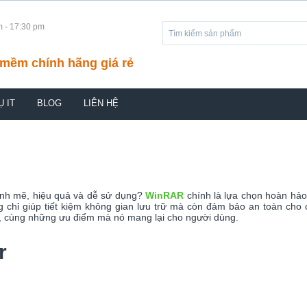
m - 17:30 pm
mềm chính hãng giá rẻ
Ụ IT
BLOG
LIÊN HỆ
mạnh mẽ, hiệu quả và dễ sử dụng?
WinRAR
chính là lựa chọn hoàn hảo
ỉ giúp tiết kiệm không gian lưu trữ mà còn đảm bảo an toàn cho các 
, cùng những ưu điểm mà nó mang lại cho người dùng.
r