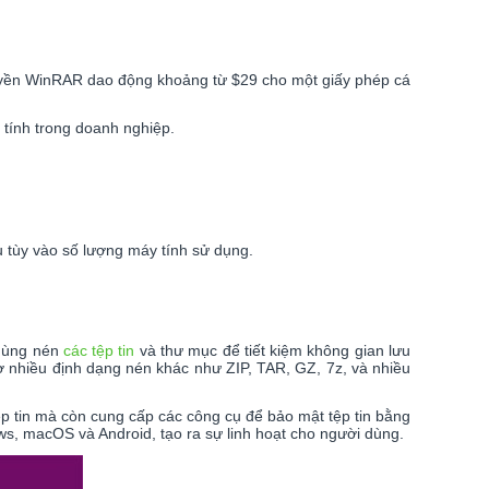
uyền WinRAR dao động khoảng từ $29 cho một giấy phép cá
tính trong doanh nghiệp.
 tùy vào số lượng máy tính sử dụng.
 dùng nén
các tệp tin
và thư mục để tiết kiệm không gian lưu
ợ nhiều định dạng nén khác như ZIP, TAR, GZ, 7z, và nhiều
 tin mà còn cung cấp các công cụ để bảo mật tệp tin bằng
s, macOS và Android, tạo ra sự linh hoạt cho người dùng.