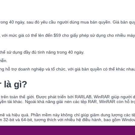
rong 40 ngày, sau đó yêu cầu người dùng mua bản quyền. Giá bản q
ới mức giá có thể lên đến $59 cho giấy phép sử dụng cho nhiều máy 
hể sử dụng đầy đủ tính năng trong 40 ngày.
iễn.
g hỗ trợ doanh nghiệp và tổ chức, với giá bản quyền có thể khác nhau
 là gì?
 trên toàn thế giới. Được phát triển bởi RARLAB, WinRAR giúp người
uyền tải khác. Ngoài khả năng giải nén các tệp RAR, WinRAR còn hỗ tr
ẽ và hiệu quả. Phần mềm này không chỉ giúp giảm dung lượng các tệp
2-bit và 64-bit, tương thích với nhiều hệ điều hành, bao gồm Window