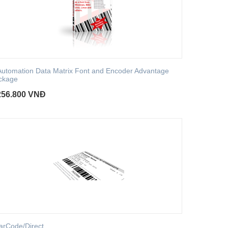
Automation Data Matrix Font and Encoder Advantage
ckage
256.800
VNĐ
arCode/Direct