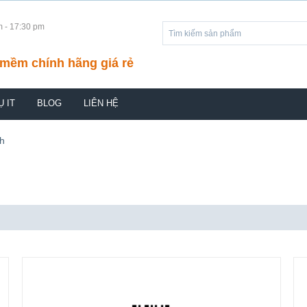
m - 17:30 pm
mềm chính hãng giá rẻ
Ụ IT
BLOG
LIÊN HỆ
h