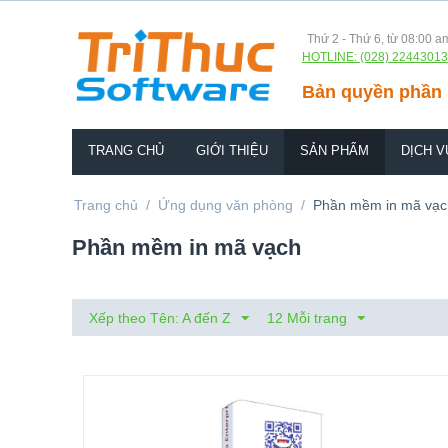
Thứ 2 - Thứ 6, từ 08:00 a
HOTLINE: (028) 22443013
Bản quyền phần 
TRANG CHỦ
GIỚI THIỆU
SẢN PHẨM
DỊCH V
Trang chủ
/
Ứng dụng văn phòng
/
Phần mềm in mã vạc
Phần mềm in mã vạch
Xếp theo Tên: A đến Z
12 Mỗi trang