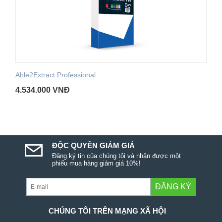
Able2Extract Professional
4.534.000
VNĐ
ĐỘC QUYỀN GIẢM GIÁ
Đăng ký tin của chúng tôi và nhận được một
phiếu mua hàng giảm giá 10%!
ĐĂNG KÝ
CHÚNG TÔI TRÊN MẠNG XÃ HỘI