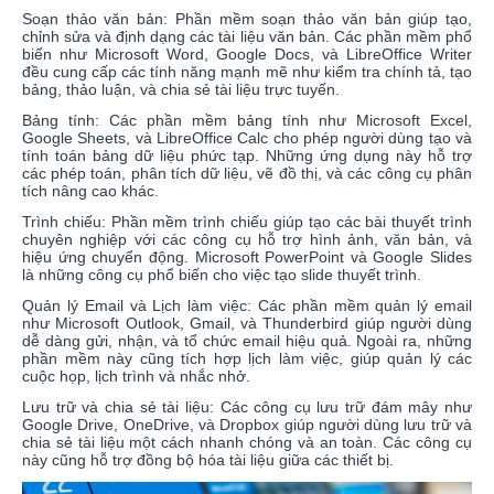
Soạn thảo văn bản: Phần mềm soạn thảo văn bản giúp tạo,
chỉnh sửa và định dạng các tài liệu văn bản. Các phần mềm phổ
biến như Microsoft Word, Google Docs, và LibreOffice Writer
đều cung cấp các tính năng mạnh mẽ như kiểm tra chính tả, tạo
bảng, thảo luận, và chia sẻ tài liệu trực tuyến.
Bảng tính: Các phần mềm bảng tính như Microsoft Excel,
Google Sheets, và LibreOffice Calc cho phép người dùng tạo và
tính toán bảng dữ liệu phức tạp. Những ứng dụng này hỗ trợ
các phép toán, phân tích dữ liệu, vẽ đồ thị, và các công cụ phân
tích nâng cao khác.
Trình chiếu: Phần mềm trình chiếu giúp tạo các bài thuyết trình
chuyên nghiệp với các công cụ hỗ trợ hình ảnh, văn bản, và
hiệu ứng chuyển động. Microsoft PowerPoint và Google Slides
là những công cụ phổ biến cho việc tạo slide thuyết trình.
Quản lý Email và Lịch làm việc: Các phần mềm quản lý email
như Microsoft Outlook, Gmail, và Thunderbird giúp người dùng
dễ dàng gửi, nhận, và tổ chức email hiệu quả. Ngoài ra, những
phần mềm này cũng tích hợp lịch làm việc, giúp quản lý các
cuộc họp, lịch trình và nhắc nhở.
Lưu trữ và chia sẻ tài liệu: Các công cụ lưu trữ đám mây như
Google Drive, OneDrive, và Dropbox giúp người dùng lưu trữ và
chia sẻ tài liệu một cách nhanh chóng và an toàn. Các công cụ
này cũng hỗ trợ đồng bộ hóa tài liệu giữa các thiết bị.