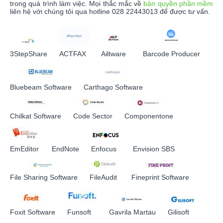
trong quá trình làm việc. Mọi thắc mắc về
bản quyền phần mềm
liên hệ với chúng tôi qua hotline 028 22443013 để được tư vấn.
3StepShare
ACTFAX
Ailtware
Barcode Producer
Bluebeam Software
Carthago Software
Chilkat Software
Code Sector
Componentone
EmEditor
EndNote
Enfocus
Envision SBS
File Sharing Software
FileAudit
Fineprint Software
Foxit Software
Funsoft
Gavrila Martau
Gilisoft