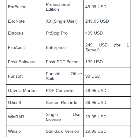
Professional
EmEditor
49.99 USD
Edition
EndNote
X9 (Single User)
249.95 USD
Enfocus
PitStop Pro
499 USD
249 USD (for 1
FileAudit
Enterprise
Server)
Foxit Software
Foxit PDF Editor
139 USD
Funsoft Office
Funsoft
99 USD
Suite
Gavrila Martau
PDF Converter
49.95 USD
Gilisoft
Screen Recorder
39.95 USD
Single User
WinRAR
29.95 USD
License
Winzip
Standard Version
29.95 USD