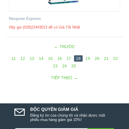
Nexpose Express
Hãy gọi (028)22443013 để có Giá Tốt Nhất
TRƯỚC
11
12
13
14
15
16
17
18
19
20
21
22
23
24
25
TIẾP THEO
ĐỘC QUYỀN GIẢM GIÁ
Đăng ký tin của chúng tôi và nhận được một
phiếu mua hàng giảm giá 10%!