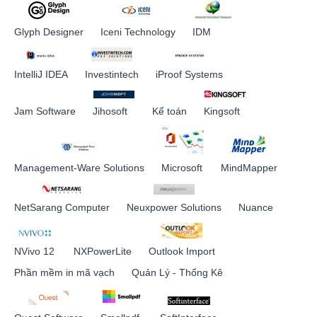
Glyph Designer
Iceni Technology
IDM
IntelliJ IDEA
Investintech
iProof Systems
Jam Software
Jihosoft
Kế toán
Kingsoft
Management-Ware Solutions
Microsoft
MindMapper
NetSarang Computer
Neuxpower Solutions
Nuance
NVivo 12
NXPowerLite
Outlook Import
Phần mềm in mã vạch
Quản Lý - Thống Kê