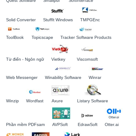
Quest Software
Smallpdf
SoftInterface
Solid Converter
StuffIt Windows
TMPGEnc
ToolBook
Topicscape
Tracker Software Products
Từ điển - Ngôn ngữ
Vietkey
Viscomsoft
Web Messenger
Winability Software
Winrar
Winzip
Wordfast
Axure
Listary Software
Phần mềm PDFsam
AVPSoft
EdrawSoft
Otter.ai