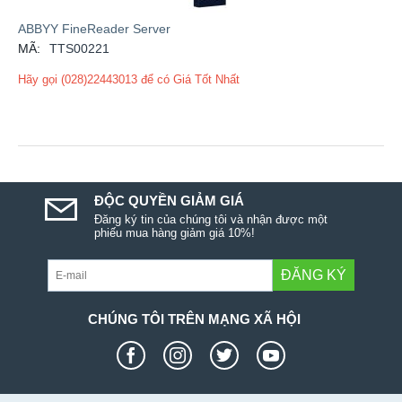
ABBYY FineReader Server
MÃ:
TTS00221
Hãy gọi (028)22443013 để có Giá Tốt Nhất
ĐỘC QUYỀN GIẢM GIÁ
Đăng ký tin của chúng tôi và nhận được một
phiếu mua hàng giảm giá 10%!
ĐĂNG KÝ
CHÚNG TÔI TRÊN MẠNG XÃ HỘI