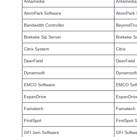
Antamedia
Antamedia
AtomPark Software
AtomPark 
Bandwidth Controller
BeyondTru
Brekeke Sip Server
Brekeke S
Citrix System
Citrix
DeerField
DeerField
Dynamsoft
Dynamsoft
EMCO Software
EMCO Sof
ExpanDrive
ExpanDriv
Famatech
Famatech
FirstSpot
FirstSpot 
GFI Jam Software
GFI Softw