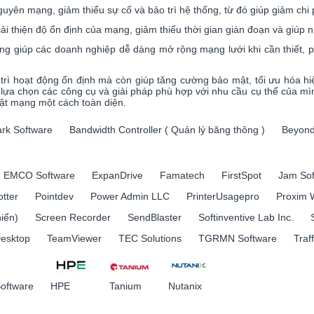
guyên mạng, giảm thiểu sự cố và bảo trì hệ thống, từ đó giúp giảm chi 
 cải thiện độ ổn định của mạng, giảm thiểu thời gian gián đoạn và giúp 
g giúp các doanh nghiệp dễ dàng mở rộng mạng lưới khi cần thiết, ph
 trì hoạt động ổn định mà còn giúp tăng cường bảo mật, tối ưu hóa h
 lựa chọn các công cụ và giải pháp phù hợp với nhu cầu cụ thể của m
mật mạng một cách toàn diện.
rk Software
Bandwidth Controller ( Quản lý băng thông )
Beyond
EMCO Software
ExpanDrive
Famatech
FirstSpot
Jam Sof
otter
Pointdev
Power Admin LLC
PrinterUsagepro
Proxim W
iển)
Screen Recorder
SendBlaster
Softinventive Lab Inc.
esktop
TeamViewer
TEC Solutions
TGRMN Software
Traf
oftware
HPE
Tanium
Nutanix