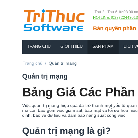
Thứ 2 - Thứ 6, từ 08:00 a
HOTLINE: (028) 22443013
Bản quyền phần 
TRANG CHỦ
GIỚI THIỆU
SẢN PHẨM
DỊCH V
Trang chủ
/
Quản trị mạng
Quản trị mạng
Bảng Giá Các Phần
Việc quản trị mạng hiệu quả đã trở thành một yếu tố quan 
mà còn bao gồm việc giám sát, bảo mật và tối ưu hóa hiệu 
định, bảo vệ dữ liệu và đảm bảo năng suất công việc.
Quản trị mạng là gì?