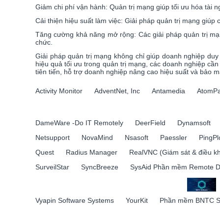
Giảm chi phí vận hành: Quản trị mạng giúp tối ưu hóa tài n
Cải thiện hiệu suất làm việc: Giải pháp quản trị mạng giúp
Tăng cường khả năng mở rộng: Các giải pháp quản trị mạn
chức.
Giải pháp quản trị mạng không chỉ giúp doanh nghiệp duy
hiệu quả tối ưu trong quản trị mạng, các doanh nghiệp cần
tiên tiến, hỗ trợ doanh nghiệp nâng cao hiệu suất và bảo 
Activity Monitor
AdventNet, Inc
Antamedia
AtomPa
DameWare -Do IT Remotely
DeerField
Dynamsoft
Netsupport
NovaMind
Nsasoft
Paessler
PingPl
Quest
Radius Manager
RealVNC (Giám sát & điều kh
SurveilStar
SyncBreeze
SysAid Phần mềm Remote D
Vyapin Software Systems
YourKit
Phần mềm BNTC S