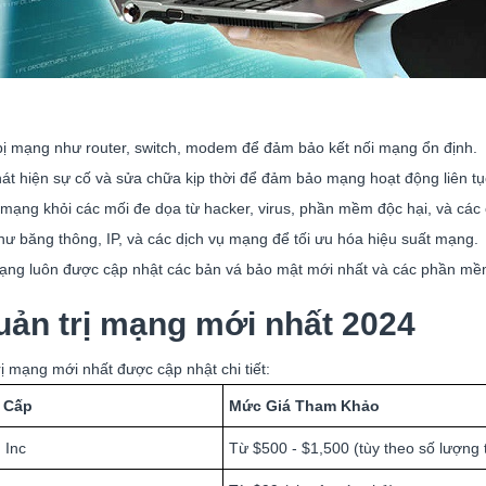
 bị mạng như router, switch, modem để đảm bảo kết nối mạng ổn định.
át hiện sự cố và sửa chữa kịp thời để đảm bảo mạng hoạt động liên tụ
mạng khỏi các mối đe dọa từ hacker, virus, phần mềm độc hại, và các 
ư băng thông, IP, và các dịch vụ mạng để tối ưu hóa hiệu suất mạng.
ng luôn được cập nhật các bản vá bảo mật mới nhất và các phần mềm
ản trị mạng mới nhất 2024
 mạng mới nhất được cập nhật chi tiết:
 Cấp
Mức Giá Tham Khảo
 Inc
Từ $500 - $1,500 (tùy theo số lượng t