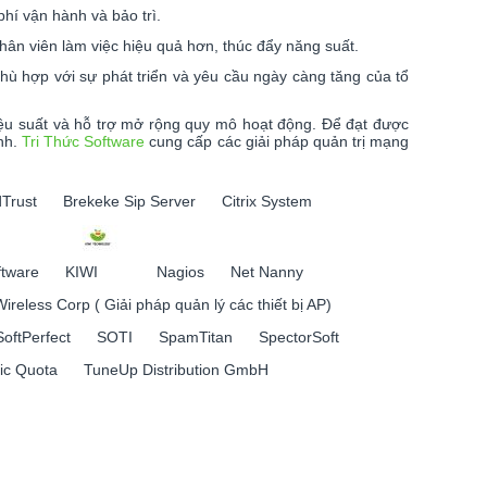
phí vận hành và bảo trì.
nhân viên làm việc hiệu quả hơn, thúc đẩy năng suất.
ù hợp với sự phát triển và yêu cầu ngày càng tăng của tổ
iệu suất và hỗ trợ mở rộng quy mô hoạt động. Để đạt được
ình.
Tri Thức Software
cung cấp các giải pháp quản trị mạng
Trust
Brekeke Sip Server
Citrix System
tware
KIWI
Nagios
Net Nanny
ireless Corp ( Giải pháp quản lý các thiết bị AP)
SoftPerfect
SOTI
SpamTitan
SpectorSoft
fic Quota
TuneUp Distribution GmbH