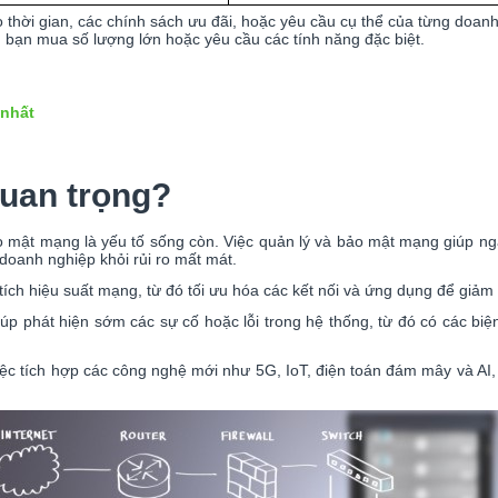
heo thời gian, các chính sách ưu đãi, hoặc yêu cầu cụ thể của từng do
u bạn mua số lượng lớn hoặc yêu cầu các tính năng đặc biệt.
 nhất
quan trọng?
mật mạng là yếu tố sống còn. Việc quản lý và bảo mật mạng giúp ng
doanh nghiệp khỏi rủi ro mất mát.
tích hiệu suất mạng, từ đó tối ưu hóa các kết nối và ứng dụng để giảm
úp phát hiện sớm các sự cố hoặc lỗi trong hệ thống, từ đó có các bi
c tích hợp các công nghệ mới như 5G, IoT, điện toán đám mây và AI, g