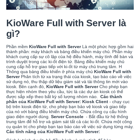
KioWare Full with Server là
gì?
Phần mềm
KioWare Full with Server
Là một phức hợp gồm hai
thành phần: máy khách và bảng điều khiển máy chủ. Phần máy
khách cung cấp sự cô lập của hệ điều hành, máy tính để bàn và
trình duyệt trong các ki-ốt điện tử. Bảng điều khiển máy chủ
cung cấp hỗ trợ giao tiếp với ki-ốt từ máy chủ trung tâm. H
Thông qua bảng điều khiển ở phía máy chủ
KioWare Full with
Server
Phân tích từ xa trạng thái của kiosk, tạo báo cáo về việc
sử dụng nó, thu thập dữ liệu giám sát và tải thông tin mới vào
kiosk. Bên cạnh đó,
KioWare Full with Server
Cho phép bạn
thực hiện nhóm theo yêu cầu, tức là các dự án kiosk có thể
được sắp xếp theo bất kỳ số lượng nhóm nào.
Các thành
phần của KioWare Full with Server: Kiosk Client
- chạy cục
bộ trên kiosk điện tử, cho phép bạn bảo vệ kiosk và giao tiếp
của nó với bảng điều khiển máy chủ. Chứa công cụ cấu hình
giao diện người dùng.
Server Console
- Bắt đầu từ hệ thống
trung tâm để hỗ trợ và giám sát tất cả các ki-ốt. Chứa một công
cụ quản trị cho phép bạn tạo báo cáo về việc sử dụng từng máy.
Các tính năng của KioWare Full with Server: