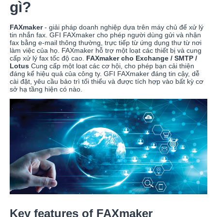
gì?
FAXmaker
- giải pháp doanh nghiệp dựa trên máy chủ để xử lý
tin nhắn fax. GFI FAXmaker cho phép người dùng gửi và nhận
fax bằng e-mail thông thường, trực tiếp từ ứng dụng thư từ nơi
làm việc của họ. FAXmaker hỗ trợ một loạt các thiết bị và cung
cấp xử lý fax tốc độ cao.
FAXmaker cho Exchange / SMTP /
Lotus
Cung cấp một loạt các cơ hội, cho phép bạn cải thiện
đáng kể hiệu quả của công ty. GFI FAXmaker đáng tin cậy, dễ
cài đặt, yêu cầu bảo trì tối thiểu và được tích hợp vào bất kỳ cơ
sở hạ tầng hiện có nào.
Key features of FAXmaker