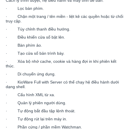
Cách ly trình duyệt, hệ điều hành và máy tính để bàn.
· Lọc bàn phím.
· Chặn một trang / tên miền - liệt kê các quyền hoặc từ chối
truy cập.
· Tùy chỉnh thanh điều hướng.
· Điều khiển cửa sổ bật lên.
· Bàn phím ảo.
· Tạo cửa sổ bản trình bày.
· Xóa bộ nhớ cache, cookie và hàng đợi in khi phiên kết
thúc.
· Di chuyển ứng dụng.
· KioWare Full with Server có thể chạy hệ điều hành dưới
dạng shell.
· Cấu hình XML từ xa.
· Quản lý phiên người dùng.
· Tự động bắt đầu tập lệnh thoát.
· Tự động rút lại trên máy in.
· Phần cứng / phần mềm Watchman.