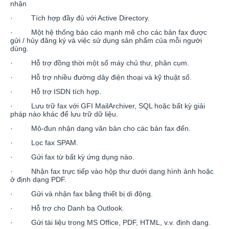
nhận
· Tích hợp đầy đủ với Active Directory.
· Một hệ thống báo cáo mạnh mẽ cho các bản fax được
gửi / hủy đăng ký và việc sử dụng sản phẩm của mỗi người
dùng.
· Hỗ trợ đồng thời một số máy chủ thư, phân cụm.
· Hỗ trợ nhiều đường dây điện thoại và kỹ thuật số.
· Hỗ trợ ISDN tích hợp.
· Lưu trữ fax với GFI MailArchiver, SQL hoặc bất kỳ giải
pháp nào khác để lưu trữ dữ liệu.
· Mô-đun nhận dạng văn bản cho các bản fax đến.
· Lọc fax SPAM.
· Gửi fax từ bất kỳ ứng dụng nào.
· Nhận fax trực tiếp vào hộp thư dưới dạng hình ảnh hoặc
ở định dạng PDF.
· Gửi và nhận fax bằng thiết bị di động.
· Hỗ trợ cho Danh bạ Outlook.
· Gửi tài liệu trong MS Office, PDF, HTML, v.v. định dạng.