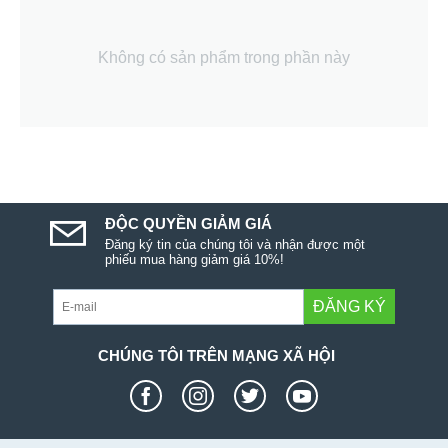
Không có sản phẩm trong phần này
ĐỘC QUYỀN GIẢM GIÁ
Đăng ký tin của chúng tôi và nhận được một
phiếu mua hàng giảm giá 10%!
ĐĂNG KÝ
CHÚNG TÔI TRÊN MẠNG XÃ HỘI