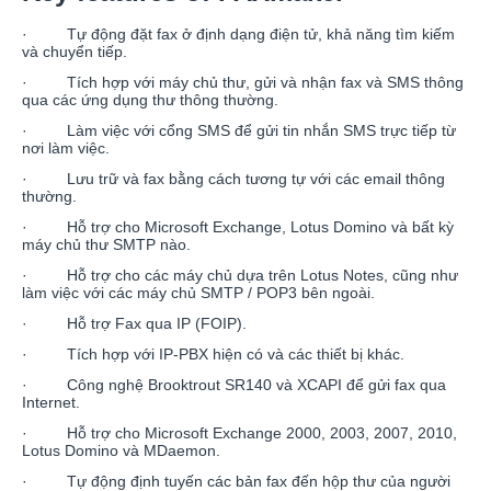
· Tự động đặt fax ở định dạng điện tử, khả năng tìm kiếm
và chuyển tiếp.
· Tích hợp với máy chủ thư, gửi và nhận fax và SMS thông
qua các ứng dụng thư thông thường.
· Làm việc với cổng SMS để gửi tin nhắn SMS trực tiếp từ
nơi làm việc.
· Lưu trữ và fax bằng cách tương tự với các email thông
thường.
· Hỗ trợ cho Microsoft Exchange, Lotus Domino và bất kỳ
máy chủ thư SMTP nào.
· Hỗ trợ cho các máy chủ dựa trên Lotus Notes, cũng như
làm việc với các máy chủ SMTP / POP3 bên ngoài.
· Hỗ trợ Fax qua IP (FOIP).
· Tích hợp với IP-PBX hiện có và các thiết bị khác.
· Công nghệ Brooktrout SR140 và XCAPI để gửi fax qua
Internet.
· Hỗ trợ cho Microsoft Exchange 2000, 2003, 2007, 2010,
Lotus Domino và MDaemon.
· Tự động định tuyến các bản fax đến hộp thư của người