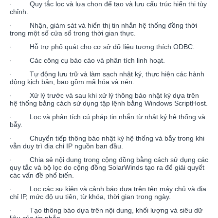
· Quy tắc lọc và lựa chọn để tạo và lưu cấu trúc hiển thị tùy
chỉnh.
· Nhận, giám sát và hiển thị tin nhắn hệ thống đồng thời
trong một số cửa sổ trong thời gian thực.
· Hỗ trợ phổ quát cho cơ sở dữ liệu tương thích ODBC.
· Các công cụ báo cáo và phân tích linh hoạt.
· Tự động lưu trữ và làm sạch nhật ký, thực hiện các hành
động kịch bản, bao gồm mã hóa và nén.
· Xử lý trước và sau khi xử lý thông báo nhật ký dựa trên
hệ thống bằng cách sử dụng tập lệnh bằng Windows ScriptHost.
· Lọc và phân tích cú pháp tin nhắn từ nhật ký hệ thống và
bẫy.
· Chuyển tiếp thông báo nhật ký hệ thống và bẫy trong khi
vẫn duy trì địa chỉ IP nguồn ban đầu.
· Chia sẻ nội dung trong cộng đồng bằng cách sử dụng các
quy tắc và bộ lọc do cộng đồng SolarWinds tạo ra để giải quyết
các vấn đề phổ biến.
· Lọc các sự kiện và cảnh báo dựa trên tên máy chủ và địa
chỉ IP, mức độ ưu tiên, từ khóa, thời gian trong ngày.
· Tạo thông báo dựa trên nội dung, khối lượng và siêu dữ
liệu của tin nhắn.