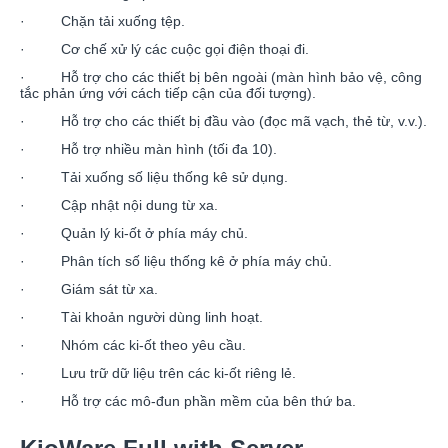
· Chặn tải xuống tệp.
· Cơ chế xử lý các cuộc gọi điện thoại đi.
· Hỗ trợ cho các thiết bị bên ngoài (màn hình bảo vệ, công
tắc phản ứng với cách tiếp cận của đối tượng).
· Hỗ trợ cho các thiết bị đầu vào (đọc mã vạch, thẻ từ, v.v.).
· Hỗ trợ nhiều màn hình (tối đa 10).
· Tải xuống số liệu thống kê sử dụng.
· Cập nhật nội dung từ xa.
· Quản lý ki-ốt ở phía máy chủ.
· Phân tích số liệu thống kê ở phía máy chủ.
· Giám sát từ xa.
· Tài khoản người dùng linh hoạt.
· Nhóm các ki-ốt theo yêu cầu.
· Lưu trữ dữ liệu trên các ki-ốt riêng lẻ.
· Hỗ trợ các mô-đun phần mềm của bên thứ ba.