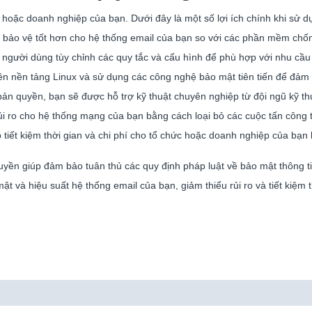
 hoặc doanh nghiệp của bạn. Dưới đây là một số lợi ích chính khi sử 
bảo vệ tốt hơn cho hệ thống email của bạn so với các phần mềm chốn
gười dùng tùy chỉnh các quy tắc và cấu hình để phù hợp với nhu cầu
 nền tảng Linux và sử dụng các công nghệ bảo mật tiên tiến để đảm b
n quyền, bạn sẽ được hỗ trợ kỹ thuật chuyên nghiệp từ đội ngũ kỹ th
i ro cho hệ thống mạng của bạn bằng cách loại bỏ các cuộc tấn công t
iết kiệm thời gian và chi phí cho tổ chức hoặc doanh nghiệp của bạn b
ền giúp đảm bảo tuân thủ các quy định pháp luật về bảo mật thông ti
 và hiệu suất hệ thống email của bạn, giảm thiểu rủi ro và tiết kiệm th