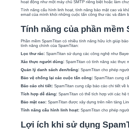
hoạt động như một máy chủ SMTP riêng biệt hoặc làm chuy
Tính năng cấu hình linh hoạt, tính năng bảo mật cao và k
email của mình khỏi những cuộc tấn công thư rác và đảm b
Tính năng của phần mềm S
Phần mềm SpamTitan có nhiều tính năng hữu ích giúp bảo v
tính năng chính của SpamTitan:
Lọc thư rác:
SpamTitan sử dụng các công nghệ như Bayesian
Xác thực người dùng:
SpamTitan có tính năng xác thực n
Quản lý danh sách đen/trắng:
SpamTitan cho phép người 
Bảo vệ chống lại các cuộc tấn công:
SpamTitan cung cấp
Báo cáo chi tiết:
SpamTitan cung cấp báo cáo chi tiết về l
Tích hợp dễ dàng:
SpamTitan có thể tích hợp với các hệ 
Bảo mật cao:
SpamTitan được xây dựng trên nền tảng Linu
Tính năng cấu hình linh hoạt:
SpamTitan cho phép người 
Lợi ích khi sử dụng SpamT