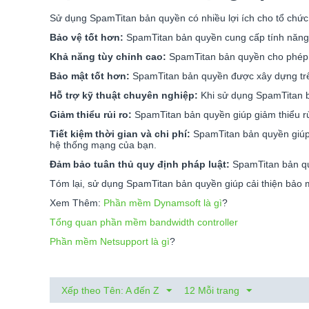
Sử dụng SpamTitan bản quyền có nhiều lợi ích cho tổ chức
Bảo vệ tốt hơn:
SpamTitan bản quyền cung cấp tính năng 
Khả năng tùy chỉnh cao:
SpamTitan bản quyền cho phép n
Bảo mật tốt hơn:
SpamTitan bản quyền được xây dựng trên
Hỗ trợ kỹ thuật chuyên nghiệp:
Khi sử dụng SpamTitan bả
Giảm thiểu rủi ro:
SpamTitan bản quyền giúp giảm thiểu rủ
Tiết kiệm thời gian và chi phí:
SpamTitan bản quyền giúp t
hệ thống mạng của bạn.
Đảm bảo tuân thủ quy định pháp luật:
SpamTitan bản quy
Tóm lại, sử dụng SpamTitan bản quyền giúp cải thiện bảo mật
Xem Thêm:
Phần mềm Dynamsoft là gì
?
Tổng quan phần mềm bandwidth controller
Phần mềm Netsupport là gì
?
Xếp theo Tên: A đến Z
12 Mỗi trang