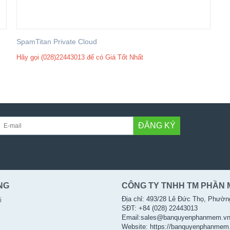
SpamTitan Private Cloud
Hãy gọi (028)22443013 để có Giá Tốt Nhất
ĐĂNG KÝ
NG
CÔNG TY TNHH TM PHẦN 
Địa chỉ: 493/28 Lê Đức Thọ, Phườn
i
SĐT: +84 (028) 22443013
Email:sales@banquyenphanmem.v
Website: https://banquyenphanmem