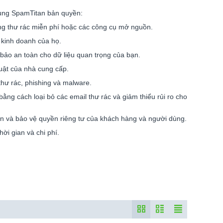
dụng SpamTitan bản quyền:
g thư rác miễn phí hoặc các công cụ mở nguồn.
 kinh doanh của họ.
ảo an toàn cho dữ liệu quan trọng của bạn.
uật của nhà cung cấp.
hư rác, phishing và malware.
ằng cách loại bỏ các email thư rác và giảm thiểu rủi ro cho
n và bảo vệ quyền riêng tư của khách hàng và người dùng.
ời gian và chi phí.