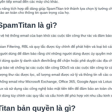
ển tiếp email đến các máy chủ khác.
hả năng tích hợp dễ dàng giúp SpamTitan trở thành lựa chọn lý tưởng 
ảo an toàn cho thông tin quan trọng của họ.
pamTitan là gì?
ệ hệ thống email của bạn khỏi các cuộc tấn công thư rác và đảm bảo 
 Filtering, RBL và quy tắc được tùy chỉnh để phát hiện và loại bỏ các
gười dùng để đảm bảo rằng chỉ những người dùng được ủy quyền mới c
dùng quản lý danh sách đen/trắng để chặn hoặc phê duyệt các địa chỉ
 bảo vệ chống lại các cuộc tấn công DDoS và các cuộc tấn công từ cá
ượng thư rác được lọc, số lượng email được xử lý và thông tin về các c
thống email như Microsoft Exchange, Office 365, Google Apps và Lotus
x và sử dụng các công nghệ bảo mật tiên tiến để đảm bảo an toàn cho
dùng tùy chỉnh các quy tắc và cấu hình để phù hợp với nhu cầu kinh 
itan bản quyền là gì?