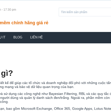
m - 17:30 pm
mềm chính hãng giá rẻ
Ụ IT
BLOG
LIÊN HỆ
 gì?
t kế để giúp các tổ chức và doanh nghiệp đối phó với những cuộc tấn 
hống mạng và bảo vệ dữ liệu quan trọng của bạn.
 sử dụng các công nghệ như Bayesian Filtering, RBL và các quy tắc đ
 người dùng và quản lý danh sách đen/trắng. Ngoài ra, phần mềm còn c
 công.
a bạn, bao gồm Microsoft Exchange, Office 365, Google Apps, Lotus N