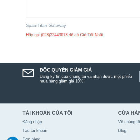
SpamTitan Gateway
Hãy gọi (028)22443013 để có Giá Tốt Nhất
ĐỘC QUYỀN GIẢM GIÁ
Đăng ký tin của chúng tôi và nhận được một phiếu
mua hàng giảm giá 10%!
TÀI KHOẢN CỦA TÔI
CỬA HÀ
Đăng nhập
Về chúng tô
Tạo tài khoản
Blog
Đơn hàng