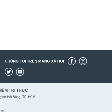
CHÚNG TÔI TRÊN MẠNG XÃ HỘI
MỀM TRI THỨC
g An Hội Đông, TP. HCM
n
.vn