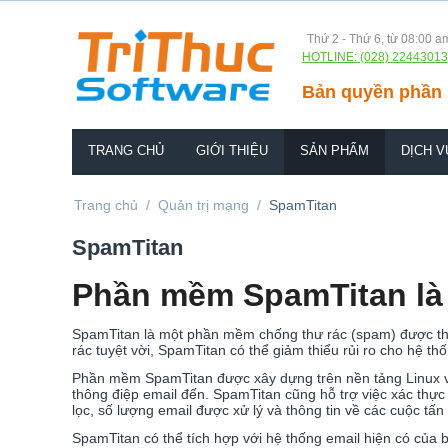
Thứ 2 - Thứ 6, từ 08:00 a
HOTLINE: (028) 22443013
Bản quyền phần 
TRANG CHỦ
GIỚI THIỆU
SẢN PHẨM
DỊCH V
Trang chủ
/
Quản trị mạng
/
SpamTitan
SpamTitan
Phần mềm SpamTitan là
SpamTitan là một phần mềm chống thư rác (spam) được thiế
rác tuyệt vời, SpamTitan có thể giảm thiểu rủi ro cho hệ t
Phần mềm SpamTitan được xây dựng trên nền tảng Linux và
thông điệp email đến. SpamTitan cũng hỗ trợ việc xác thực
lọc, số lượng email được xử lý và thông tin về các cuộc tấn
SpamTitan có thể tích hợp với hệ thống email hiện có củ