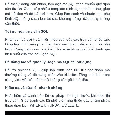
Hỗ trợ tự động căn chỉnh, làm đẹp mã SQL theo chuẩn quy định
của dự án. Cung cấp nhiều template định dạng khác nhau, giúp
mã dễ đọc và dễ bảo trì hơn. Giúp làm sạch và chuẩn hóa câu
lệnh SQL bằng cách loại bỏ các khoảng trắng, dấu phẩy không
cần thiết.
Tối ưu hóa truy vấn SQL
Phân tích và gợi ý cải thiện hiệu suất của các truy vấn phức tạp.
Giúp lập trình viên phát hiện truy vấn chậm, đề xuất index phù
hợp. Cung cấp công cụ kiểm tra execution plan để đánh giá
hiệu suất của các câu lệnh SQL.
Dễ dàng tạo và quản lý đoạn mã SQL tái sử dụng
Hỗ trợ snippet SQL, giúp lập trình viên lưu trữ các đoạn mã
thường dùng và dễ dàng chèn vào khi cần. Tăng tính linh hoạt
trong việc viết câu lệnh mà không cần gõ lại từ đầu.
Kiểm tra và sửa lỗi nhanh chóng
Phát hiện và cảnh báo lỗi cú pháp, lỗi logic trước khi thực thi
truy vấn. Giúp tránh các lỗi phổ biến như thiếu dấu chấm phẩy,
thiếu điều kiện WHERE khi UPDATE/DELETE.