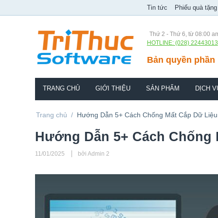
Tin tức
Phiếu quà tặng
Thứ 2 - Thứ 6, từ 08:00 a
HOTLINE: (028) 22443013
Bản quyền phần 
TRANG CHỦ
GIỚI THIỆU
SẢN PHẨM
DỊCH V
Trang chủ
/
Hướng Dẫn 5+ Cách Chống Mất Cắp Dữ Liệu
Hướng Dẫn 5+ Cách Chống M
11/01/2025
bởi Admin 2