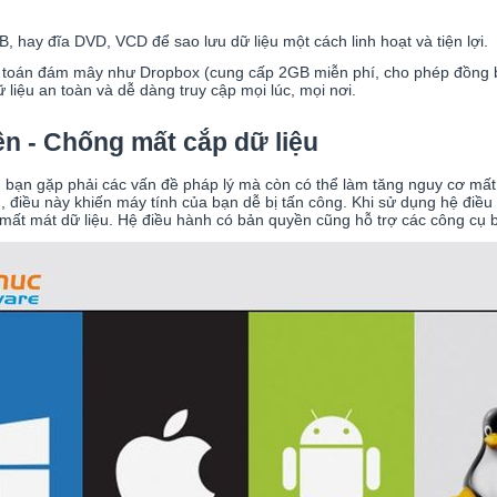
B, hay đĩa DVD, VCD để sao lưu dữ liệu một cách linh hoạt và tiện lợi.
ện toán đám mây như Dropbox (cung cấp 2GB miễn phí, cho phép đồng bộ h
 liệu an toàn và dễ dàng truy cập mọi lúc, mọi nơi.
n - Chống mất cắp dữ liệu
 bạn gặp phải các vấn đề pháp lý mà còn có thể làm tăng nguy cơ mất
, điều này khiến máy tính của bạn dễ bị tấn công. Khi sử dụng hệ đi
à mất mát dữ liệu. Hệ điều hành có bản quyền cũng hỗ trợ các công cụ