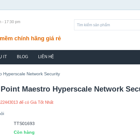
m - 17:30 pm
mềm chính hãng giá rẻ
Ụ IT
BLOG
LIÊN HỆ
o Hyperscale Network Security
Point Maestro Hyperscale Network Secu
)22443013 để có Giá Tốt Nhất
ỏi
TTS01693
Còn hàng