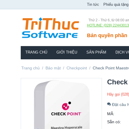
Tin tức
Phiếu quà tặng
Thứ 2 - Thứ 6, từ 08:00 a
HOTLINE: (028) 22443013
Bản quyền phần 
TRANG CHỦ
GIỚI THIỆU
SẢN PHẨM
DỊCH V
Trang chủ
/
Bảo mật
/
Checkpoint
/
Check Point Maestr
Check 
Hãy gọi (028
Đặt câu h
MÃ:
Sẵn có: