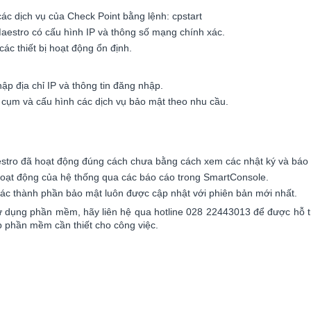
các dịch vụ của Check Point bằng lệnh: cpstart
aestro có cấu hình IP và thông số mạng chính xác.
ác thiết bị hoạt động ổn định.
p địa chỉ IP và thông tin đăng nhập.
o cụm và cấu hình các dịch vụ bảo mật theo nhu cầu.
estro đã hoạt động đúng cách chưa bằng cách xem các nhật ký và báo
 hoạt động của hệ thống qua các báo cáo trong SmartConsole.
c thành phần bảo mật luôn được cập nhật với phiên bản mới nhất.
sử dụng phần mềm, hãy liên hệ qua hotline 028 22443013 để được hỗ 
áp phần mềm cần thiết cho công việc.