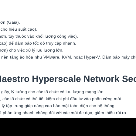
ơn (Gaia).
 cho hiệu suất cao).
n, tùy thuộc vào khối lượng công việc).
cao) để đảm bảo tốc độ truy cập nhanh.
n) cho việc xử lý lưu lượng lớn.
ác nền tảng ảo hóa như VMware, KVM, hoặc Hyper-V. Đảm bảo máy chủ
Maestro Hyperscale Network Sec
i giây, lý tưởng cho các tổ chức có lưu lượng mạng lớn.
 các tổ chức có thể tiết kiệm chi phí đầu tư vào phần cứng mới.
lý tập trung giúp nâng cao bảo mật toàn diện cho hệ thống.
phản ứng nhanh chóng đối với các mối đe dọa, giảm thiểu rủi ro.