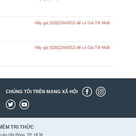
Hãy gọi (028)22443013 để có Giá Tốt Nhất
Hãy gọi (028)22443013 để có Giá Tốt Nhất
CHÚNG TÔI TRÊN MẠNG XÃ HỘI
MỀM TRI THỨC
g An Hội Đông, TP. HCM