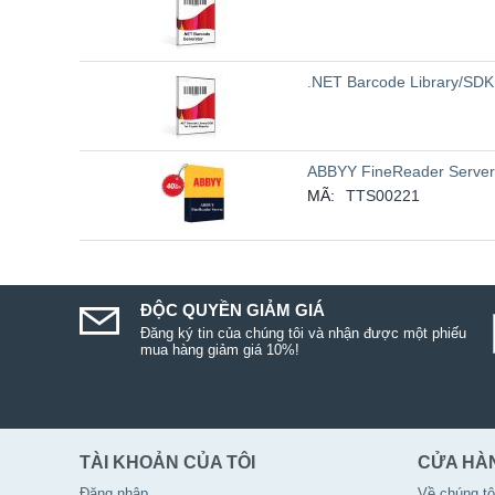
.NET Barcode Library/SDK 
ABBYY FineReader Server
MÃ:
TTS00221
ĐỘC QUYỀN GIẢM GIÁ
Đăng ký tin của chúng tôi và nhận được một phiếu
mua hàng giảm giá 10%!
TÀI KHOẢN CỦA TÔI
CỬA HÀ
Đăng nhập
Về chúng tô