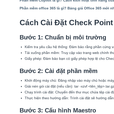
Phần mềm Copilot là gì? Cách kích hoạt tính năng của
Phần mềm office 365 là gì? Bảng giá Office 365 mới n
Cách Cài Đặt Check Point
Bước 1: Chuẩn bị môi trường
Kiểm tra yêu cầu hệ thống: Đảm bảo rằng phần cứng và
Tải xuống phần mềm: Truy cập vào trang web chính thức
Giấy phép: Đảm bảo bạn có giấy phép hợp lệ cho Check
Bước 2: Cài đặt phần mềm
Khởi động máy chủ: Đăng nhập vào máy chủ hoặc máy ả
Giải nén gói cài đặt (nếu cần): tar -xzvf <tên_tệp>.tar.g
Chạy trình cài đặt: Chuyển đến thư mục chứa tệp cài đ
Thực hiện theo hướng dẫn: Trình cài đặt sẽ hướng dẫn
Bước 3: Cấu hình Maestro