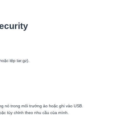
ecurity
oặc tệp tar.gz).
ụng nó trong môi trường ảo hoặc ghi vào USB.
oặc tùy chỉnh theo nhu cầu của mình.