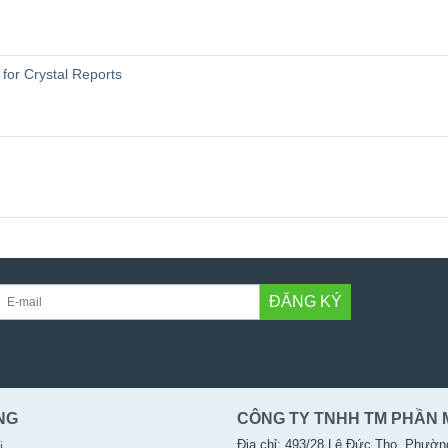
for Crystal Reports
ĐĂNG KÝ
NG
CÔNG TY TNHH TM PHẦN 
Địa chỉ: 493/28 Lê Đức Thọ, Phườn
i