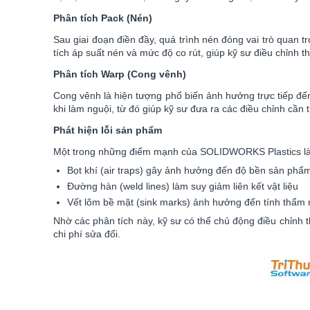
Phân tích Pack (Nén)
Sau giai đoạn điền đầy, quá trình nén đóng vai trò quan
tích áp suất nén và mức độ co rút, giúp kỹ sư điều chỉnh 
Phân tích Warp (Cong vênh)
Cong vênh là hiện tượng phổ biến ảnh hưởng trực tiếp đ
khi làm nguội, từ đó giúp kỹ sư đưa ra các điều chỉnh cần t
Phát hiện lỗi sản phẩm
Một trong những điểm mạnh của SOLIDWORKS Plastics là k
Bọt khí (air traps) gây ảnh hưởng đến độ bền sản phẩ
Đường hàn (weld lines) làm suy giảm liên kết vật liệu
Vết lõm bề mặt (sink marks) ảnh hưởng đến tính thẩm
Nhờ các phân tích này, kỹ sư có thể chủ động điều chỉnh t
chi phí sửa đổi.