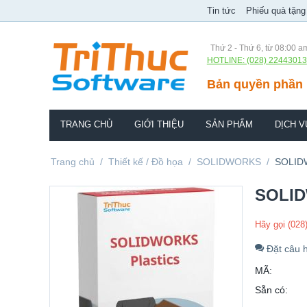
Tin tức
Phiếu quà tặng
Thứ 2 - Thứ 6, từ 08:00 a
HOTLINE: (028) 22443013
Bản quyền phần 
TRANG CHỦ
GIỚI THIỆU
SẢN PHẨM
DỊCH V
Trang chủ
/
Thiết kế / Đồ họa
/
SOLIDWORKS
/
SOLIDW
SOLID
Hãy gọi (028
Đặt câu h
MÃ:
Sẵn có: