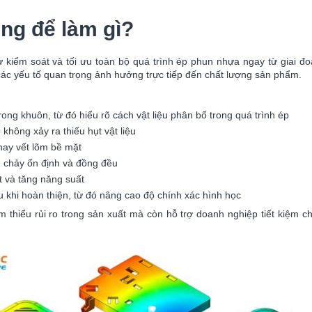
g để làm gì?
iểm soát và tối ưu toàn bộ quá trình ép phun nhựa ngay từ giai đoạ
ác yếu tố quan trọng ảnh hưởng trực tiếp đến chất lượng sản phẩm.
ng khuôn, từ đó hiểu rõ cách vật liệu phân bố trong quá trình ép
hông xảy ra thiếu hụt vật liệu
hay vết lõm bề mặt
g chảy ổn định và đồng đều
t và tăng năng suất
 khi hoàn thiện, từ đó nâng cao độ chính xác hình học
hiểu rủi ro trong sản xuất mà còn hỗ trợ doanh nghiệp tiết kiệm chi