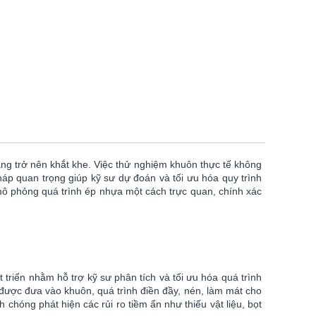
àng trở nên khắt khe. Việc thử nghiệm khuôn thực tế không
pháp quan trọng giúp kỹ sư dự đoán và tối ưu hóa quy trình
mô phỏng quá trình ép nhựa một cách trực quan, chính xác
iển nhằm hỗ trợ kỹ sư phân tích và tối ưu hóa quá trình
 được đưa vào khuôn, quá trình điền đầy, nén, làm mát cho
hóng phát hiện các rủi ro tiềm ẩn như thiếu vật liệu, bọt