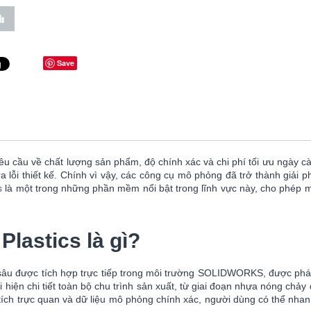
Save
u cầu về chất lượng sản phẩm, độ chính xác và chi phí tối ưu ngày c
ra lỗi thiết kế. Chính vì vậy, các công cụ mô phỏng đã trở thành giải 
s
là một trong những phần mềm nổi bật trong lĩnh vực này, cho phép 
astics là gì?
được tích hợp trực tiếp trong môi trường SOLIDWORKS, được phát tr
iện chi tiết toàn bộ chu trình sản xuất, từ giai đoạn nhựa nóng chảy
ch trực quan và dữ liệu mô phỏng chính xác, người dùng có thể nhanh c