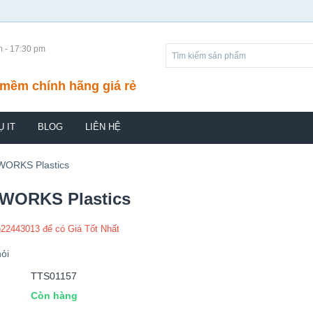
m - 17:30 pm
mềm chính hãng giá rẻ
Ụ IT
BLOG
LIÊN HỆ
ORKS Plastics
WORKS Plastics
)22443013 để có Giá Tốt Nhất
ỏi
TTS01157
Còn hàng