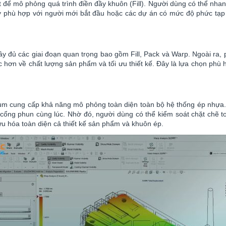
ết để mô phỏng quá trình điền đầy khuôn (Fill). Người dùng có thể nh
này phù hợp với người mới bắt đầu hoặc các dự án có mức độ phức tạp
y đủ các giai đoạn quan trọng bao gồm Fill, Pack và Warp. Ngoài ra,
c hơn về chất lượng sản phẩm và tối ưu thiết kế. Đây là lựa chọn phù
m cung cấp khả năng mô phỏng toàn diện toàn bộ hệ thống ép nhựa.
cổng phun cùng lúc. Nhờ đó, người dùng có thể kiểm soát chặt chẽ to
ưu hóa toàn diện cả thiết kế sản phẩm và khuôn ép.