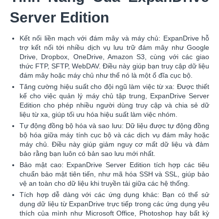
Server Edition
Kết nối liền mạch với đám mây và máy chủ: ExpanDrive hỗ
trợ kết nối tới nhiều dịch vụ lưu trữ đám mây như Google
Drive, Dropbox, OneDrive, Amazon S3, cùng với các giao
thức FTP, SFTP, WebDAV. Điều này giúp bạn truy cập dữ liệu
đám mây hoặc máy chủ như thể nó là một ổ đĩa cục bộ.
Tăng cường hiệu suất cho đội ngũ làm việc từ xa: Được thiết
kế cho việc quản lý máy chủ tập trung, ExpanDrive Server
Edition cho phép nhiều người dùng truy cập và chia sẻ dữ
liệu từ xa, giúp tối ưu hóa hiệu suất làm việc nhóm.
Tự động đồng bộ hóa và sao lưu: Dữ liệu được tự động đồng
bộ hóa giữa máy tính cục bộ và các dịch vụ đám mây hoặc
máy chủ. Điều này giúp giảm nguy cơ mất dữ liệu và đảm
bảo rằng bạn luôn có bản sao lưu mới nhất.
Bảo mật cao: ExpanDrive Server Edition tích hợp các tiêu
chuẩn bảo mật tiên tiến, như mã hóa SSH và SSL, giúp bảo
vệ an toàn cho dữ liệu khi truyền tải giữa các hệ thống.
Tích hợp dễ dàng với các ứng dụng khác: Bạn có thể sử
dụng dữ liệu từ ExpanDrive trực tiếp trong các ứng dụng yêu
thích của mình như Microsoft Office, Photoshop hay bất kỳ