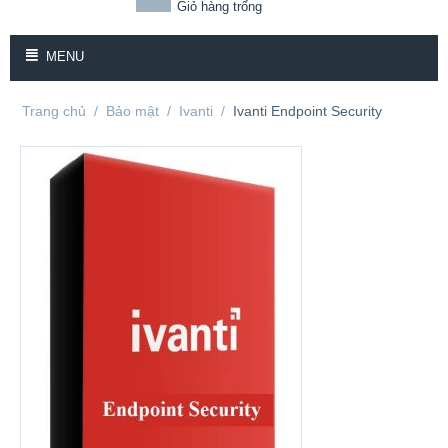
Giỏ hàng trống
MENU
Trang chủ
/
Bảo mật
/
Ivanti
/
Ivanti Endpoint Security