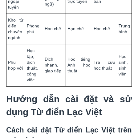
ngoại
trực tuyến
bản
ngữ)
tuyến
Kho từ
điển
Phong
Trung
Hạn chế
Hạn chế
Hạn chế
chuyên
phú
bình
ngành
Học
tập,
Học
Dịch
Học tiếng
Phù
dịch
Tra cứu
sinh,
nhanh,
Anh học
hợp với
thuật,
học thuật
sinh
giao tiếp
thuật
công
viên
việc
Hướng dẫn cài đặt và sử
dụng Từ điển Lạc Việt
Cách cài đặt Từ điển Lạc Việt trên