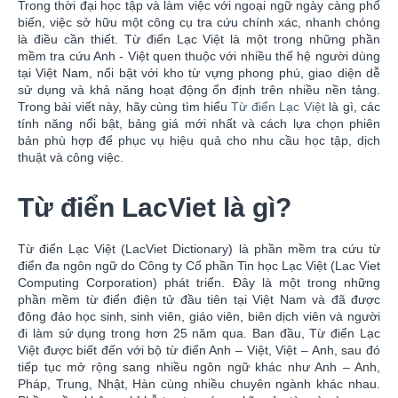
Trong thời đại học tập và làm việc với ngoại ngữ ngày càng phổ
biến, việc sở hữu một công cụ tra cứu chính xác, nhanh chóng
là điều cần thiết. Từ điển Lạc Việt là một trong những phần
mềm tra cứu Anh - Việt quen thuộc với nhiều thế hệ người dùng
tại Việt Nam, nổi bật với kho từ vựng phong phú, giao diện dễ
sử dụng và khả năng hoạt động ổn định trên nhiều nền tảng.
Trong bài viết này, hãy cùng tìm hiểu
Từ điển Lạc Việt
là gì, các
tính năng nổi bật, bảng giá mới nhất và cách lựa chọn phiên
bản phù hợp để phục vụ hiệu quả cho nhu cầu học tập, dịch
thuật và công việc.
Từ điển LacViet là gì?
Từ điển Lạc Việt (LacViet Dictionary) là phần mềm tra cứu từ
điển đa ngôn ngữ do Công ty Cổ phần Tin học Lạc Việt (Lac Viet
Computing Corporation) phát triển. Đây là một trong những
phần mềm từ điển điện tử đầu tiên tại Việt Nam và đã được
đông đảo học sinh, sinh viên, giáo viên, biên dịch viên và người
đi làm sử dụng trong hơn 25 năm qua. Ban đầu, Từ điển Lạc
Việt được biết đến với bộ từ điển Anh – Việt, Việt – Anh, sau đó
tiếp tục mở rộng sang nhiều ngôn ngữ khác như Anh – Anh,
Pháp, Trung, Nhật, Hàn cùng nhiều chuyên ngành khác nhau.