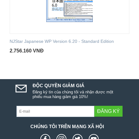
NJStar Japanese WP Version 6.20 - Standard Edition
2.756.160
VNĐ
ĐỘC QUYỀN GIẢM GIÁ
Đăng ký tin của chúng tôi và nhận được một
phiếu mua hàng giảm giá 10%!
ĐĂNG KÝ
CHÚNG TÔI TRÊN MẠNG XÃ HỘI