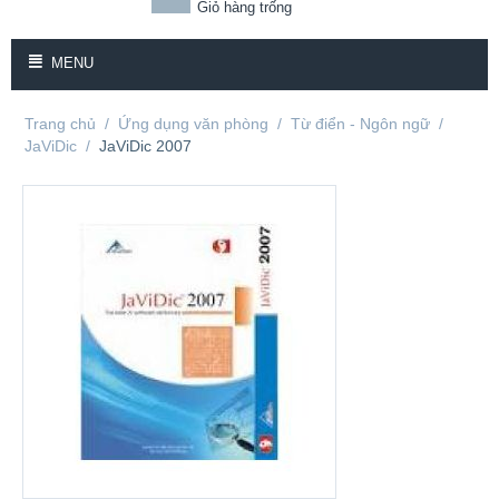
Giỏ hàng trống
MENU
Trang chủ
/
Ứng dụng văn phòng
/
Từ điển - Ngôn ngữ
/
JaViDic
/
JaViDic 2007