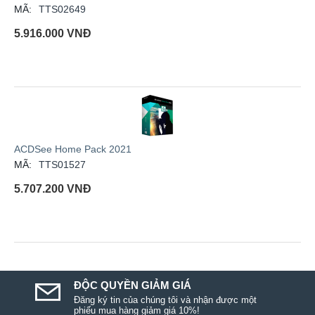
MÃ:
TTS02649
5.916.000
VNĐ
ACDSee Home Pack 2021
MÃ:
TTS01527
5.707.200
VNĐ
ĐỘC QUYỀN GIẢM GIÁ
Đăng ký tin của chúng tôi và nhận được một
phiếu mua hàng giảm giá 10%!