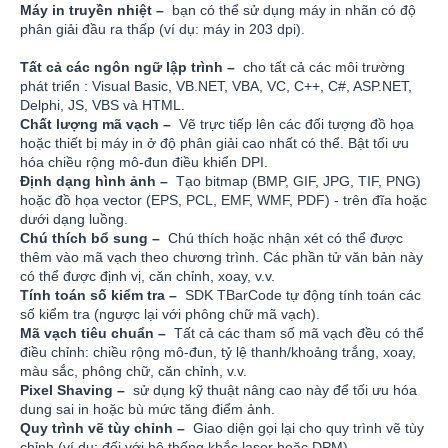
Máy in truyền nhiệt –
bạn có thể sử dụng máy in nhãn có độ
phân giải đầu ra thấp (ví dụ: máy in 203 dpi).
Tất cả các ngôn ngữ lập trình –
cho tất cả các môi trường
phát triển : Visual Basic, VB.NET, VBA, VC, C++, C#, ASP.NET,
Delphi, JS, VBS và HTML.
Chất lượng mã vạch –
Vẽ trực tiếp lên các đối tượng đồ họa
hoặc thiết bị máy in ở độ phân giải cao nhất có thể. Bật tối ưu
hóa chiều rộng mô-đun điều khiển DPI.
Định dạng hình ảnh –
Tạo bitmap (BMP, GIF, JPG, TIF, PNG)
hoặc đồ họa vector (EPS, PCL, EMF, WMF, PDF) - trên đĩa hoặc
dưới dạng luồng.
Chú thích bổ sung –
Chú thích hoặc nhận xét có thể được
thêm vào mã vạch theo chương trình. Các phần tử văn bản này
có thể được định vị, căn chỉnh, xoay, v.v.
Tính toán số kiểm tra –
SDK TBarCode tự động tính toán các
số kiểm tra (ngược lại với phông chữ mã vạch).
Mã vạch tiêu chuẩn –
Tất cả các tham số mã vạch đều có thể
điều chỉnh: chiều rộng mô-đun, tỷ lệ thanh/khoảng trắng, xoay,
màu sắc, phông chữ, căn chỉnh, v.v.
Pixel Shaving –
sử dụng kỹ thuật nâng cao này để tối ưu hóa
dung sai in hoặc bù mức tăng điểm ảnh.
Quy trình vẽ tùy chỉnh –
Giao diện gọi lại cho quy trình vẽ tùy
chỉnh (ví dụ: đối với hệ thống khắc laser hoặc DPM).