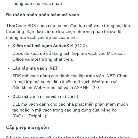
thống báo cáo khác nhau.
Ba thành phần phần mềm mã vạch
TBarCode SDK cung cấp ba mô-đun tạo mã vạch trong một lần
tải xuống. Bạn được tự do lựa chọn phương pháp tối ưu để
nhúng mã vạch vào dự án của mình:
Kiểm soát mã vạch ActiveX
®
(OCX)
Được đề xuất để dễ dàng tích hợp mã vạch vào Microsoft
Office và môi trường phát triển.
Lắp ráp mã vạch .NET
SDK mã vạch nâng cao dành cho lập trình viên .NET: Chọn
từ một lớp mã vạch, điều khiển mã vạch WinForms và
điều khiển WebForms mã vạch ASP.NET 2.0 .
DLL mã
vạch (Thư viện mã vạch)
DLL mã vạch dành cho các nhà phát triển phần mềm muốn
tạo hoặc in mã vạch trong các ứng dụng của riêng họ
(C/C++, Delphi...).
Cấp phép mã nguồn
Để đáp ứng các yêu cầu đặc biệt hoặc cho các hệ thống nhúng,