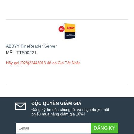
ABBYY FineReader Server
MÃ:
TTS00221
Hãy gọi (028)22443013 để có Giá Tốt Nhất
ĐỘC QUYỀN GIẢM GIÁ
Đăng ký tin của chúng tôi và nhận được một
phiếu mua hàng giảm giá 10%!
ĐĂNG KÝ