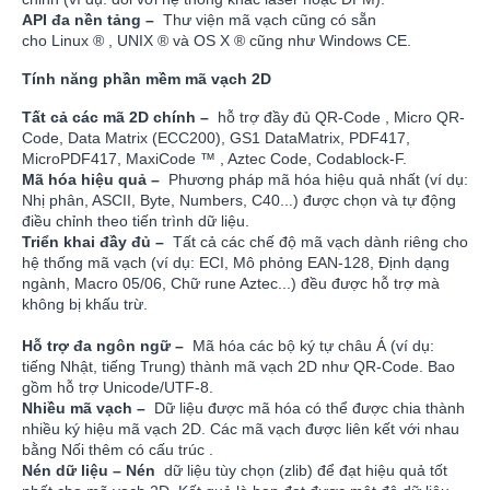
API đa nền tảng –
Thư viện mã vạch cũng có sẵn
cho Linux
®
, UNIX
®
và OS X
®
cũng như Windows CE.
Tính năng phần mềm mã vạch 2D
Tất cả các mã 2D chính –
hỗ trợ đầy đủ QR-Code , Micro QR-
Code, Data Matrix (ECC200), GS1 DataMatrix, PDF417,
MicroPDF417, MaxiCode
™
, Aztec Code, Codablock-F.
Mã hóa hiệu quả –
Phương pháp mã hóa hiệu quả nhất (ví dụ:
Nhị phân, ASCII, Byte, Numbers, C40...) được chọn và tự động
điều chỉnh theo tiến trình dữ liệu.
Triển khai đầy đủ –
Tất cả các chế độ mã vạch dành riêng cho
hệ thống mã vạch (ví dụ: ECI, Mô phỏng EAN-128, Định dạng
ngành, Macro 05/06, Chữ rune Aztec...) đều được hỗ trợ mà
không bị khấu trừ.
Hỗ trợ đa ngôn ngữ –
Mã hóa các bộ ký tự châu Á (ví dụ:
tiếng Nhật, tiếng Trung) thành mã vạch 2D như QR-Code. Bao
gồm hỗ trợ Unicode/UTF-8.
Nhiều mã vạch –
Dữ liệu được mã hóa có thể được chia thành
nhiều ký hiệu mã vạch 2D. Các mã vạch được liên kết với nhau
bằng Nối thêm có cấu trúc .
Nén dữ liệu – Nén
dữ liệu tùy chọn (zlib) để đạt hiệu quả tốt