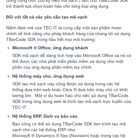
(tổng cộng hơn 100 ký hiệu mã vạch ) làm cho TBarCode SDK
trở thành lựa chọn hoàn hảo cho từng loại ứng dụng.
Đối với tất cả các yêu cầu tạo mã vạch
Niềm đam mê của TEC-IT là cung cấp một sản phẩm hoàn
chỉnh về tính năng cho phép khách hàng của chúng tôi sử dụng
TBarCode SDK trong hầu hết mọi môi trường:
Microsoft
®
Office, ứng dụng khách
SDK mã vạch dễ dàng tích hợp vào Microsoft Office và nó có
thể được các nhà phát triển phần mềm sử dụng như một
phần của ứng dụng phần mềm tùy chỉnh.
Hệ thống máy chủ, ứng dụng web
SDK tạo mã vạch này cũng được sử dụng trong các hệ
thống dựa trên web hoặc Citrix
®
dựa trên máy chủ có khối
lượng lớn . Một ví dụ hoàn hảo cho việc sử dụng TBarCode
SDK trong ứng dụng web là trình tạo mã vạch trực tuyến của
TEC-IT .
Hệ thống ERP, Dịch vụ báo cáo
Bạn cũng có thể sử dụng TBarCode SDK làm trình tạo mã
vạch cho các hệ thống ERP như
Microsoft
®
Dynamics
®
Nav (Navision) hoặc trong các hệ