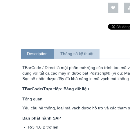
Description
Thông số kỹ thuật
TBarCode / Direct là một phần mở rộng của trình tạo mã 
dụng với tất cả các máy in được bật Postscript® (ví dụ: M
Bạn sẽ nhận được đầy đủ khả năng in mã vạch mà không 
TBarCode/Trực tiếp: Bảng dữ liệu
Tổng quan
Yêu cầu hệ thống, loại mã vạch được hỗ trợ và các tham 
Bản phát hành SAP
R/3 4,6 B trở lên