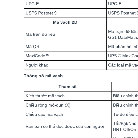
UPC-E
UPC-E
USPS Postnet 9
USPS Postnet 9
Mã vạch 2D
Ma trận dữ liệ
Ma trận dữ liệu
GS1 DataMatrix
Mã QR
Mã phản hồi nh
MaxiCode™
UPS
®
MaxiCode
Người khác
Các loại mã vạ
Thông số mã vạch
Tham số
Kích thước mã vạch
Điều chỉnh t
Chiều rộng mô-đun (X)
Điều chỉnh t
Chiều cao mã vạch
Tự do điều c
Tắt/Bật/Nhú
Văn bản có thể đọc được của con người
HRT Off/On: