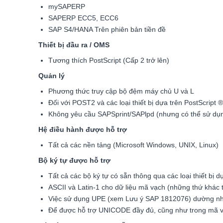
mySAPERP
SAPERP ECC5, ECC6
SAP S4/HANA Trên phiên bản tiền đề
Thiết bị đầu ra / OMS
Tương thích PostScript (Cấp 2 trở lên)
Quản lý
Phương thức truy cập bộ đệm máy chủ U và L
Đối với POST2 và các loại thiết bị dựa trên PostScript
®
Không yêu cầu SAPSprint/SAPlpd (nhưng có thể sử dụ
Hệ điều hành được hỗ trợ
Tất cả các nền tảng (Microsoft Windows, UNIX, Linux)
Bộ ký tự được hỗ trợ
Tất cả các bộ ký tự có sẵn thông qua các loại thiết 
ASCII và Latin-1 cho dữ liệu mã vạch (những thứ khác 
Việc sử dụng UPE (xem Lưu ý SAP 1812076) dường như
Để được hỗ trợ UNICODE đầy đủ, cũng như trong mã v