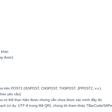
 khác
ng được)
bị dựa trên POST2 (I5SPOST, CNSPOST, THSPOST, JPPOST2, v.v.).
theo yêu cầu).
 có thể thực hiện được nhưng vẫn chưa được xác minh đầy đủ.
ạch (ví dụ: UTF-8 trong Mã QR), chúng tôi tham khảo TBarCode/SAPw