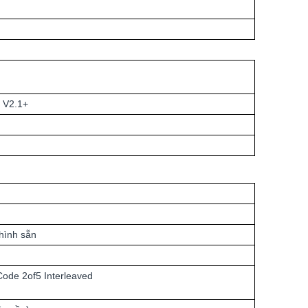
t V2.1+
 hình sẵn
ode 2of5 Interleaved