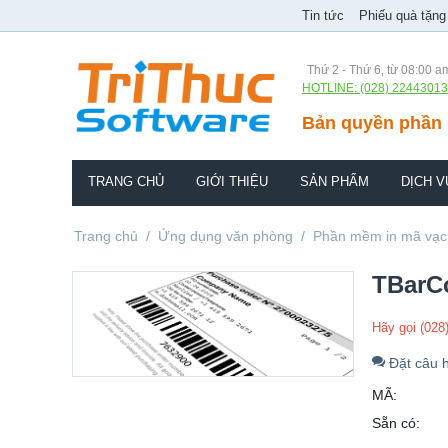
Tin tức
Phiếu quà tặng
Thứ 2 - Thứ 6, từ 08:00 a
HOTLINE: (028) 22443013
Bản quyền phần 
TRANG CHỦ
GIỚI THIỆU
SẢN PHẨM
DỊCH V
Trang chủ
/
Ứng dụng văn phòng
/
Phần mềm in mã vạc
TBarCo
Hãy gọi (028
Đặt câu h
MÃ:
Sẵn có: