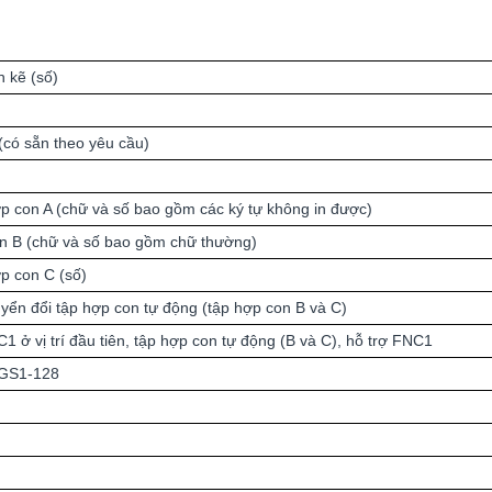
n kẽ (số)
(có sẵn theo yêu cầu)
 con A (chữ và số bao gồm các ký tự không in được)
n B (chữ và số bao gồm chữ thường)
p con C (số)
yển đổi tập hợp con tự động (tập hợp con B và C)
 ở vị trí đầu tiên, tập hợp con tự động (B và C), hỗ trợ FNC1
 GS1-128