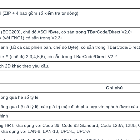
 (ZIP + 4 bao gồm số kiểm tra tự động)
u (ECC200), chế độ ASCII/Byte, có sẵn trong TBarCode/Direct V2.0+
 (với FNC1) có sẵn trong V2.3+
anh (tất cả các phiên bản, chế độ Byte), có sẵn trong TBarCode/Direc
™ (chế độ 2,3,4,5,6), có sẵn trong TBarCode/Direct V2.2
ch 2D khác theo yêu cầu.
Ghi chú
hông qua hệ số tỷ lệ
hông qua hệ số tỷ lệ; các giá trị mặc định phù hợp với ngành được cấu
hỉnh
ng HRT: khả dụng với Code 39, Code 93 Standard, Code 128A, 128B, C
 khả dụng với EAN-8, EAN-13, UPC-E, UPC-A