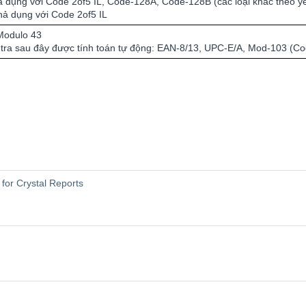
 dụng với Code 2of5 IL, Code-128A, Code-128B (các loại khác theo y
hả dụng với Code 2of5 IL
Modulo 43
 tra sau đây được tính toán tự động: EAN-8/13, UPC-E/A, Mod-103 (C
for Crystal Reports