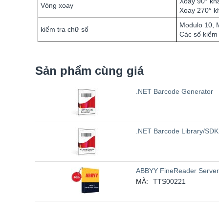
Xoay 90° khả
Vòng xoay
Xoay 270° k
Modulo 10, 
kiểm tra chữ số
Các số kiểm
Sản phẩm cùng giá
.NET Barcode Generator
.NET Barcode Library/SDK 
ABBYY FineReader Server
MÃ:
TTS00221