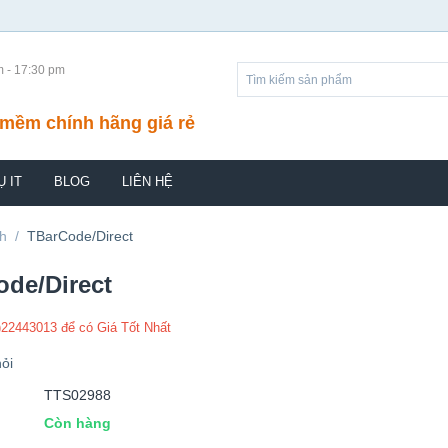
m - 17:30 pm
mềm chính hãng giá rẻ
Ụ IT
BLOG
LIÊN HỆ
h
/
TBarCode/Direct
de/Direct
)22443013 để có Giá Tốt Nhất
ỏi
TTS02988
Còn hàng