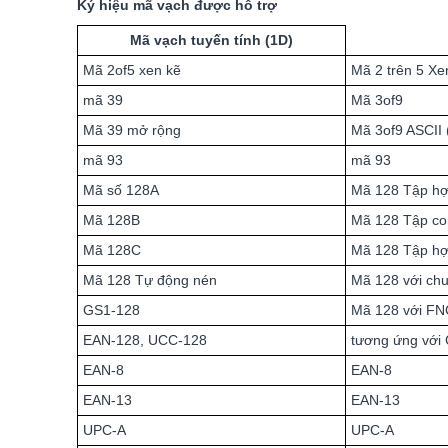
Ký hiệu mã vạch được hỗ trợ
Mã vạch tuyến tính (1D)
Mã 2of5 xen kẽ
Mã 2 trên 5 Xe
mã 39
Mã 3of9
Mã 39 mở rộng
Mã 3of9 ASCII 
mã 93
mã 93
Mã số 128A
Mã 128 Tập hợp
Mã 128B
Mã 128 Tập co
Mã 128C
Mã 128 Tập hợ
Mã 128 Tự động nén
Mã 128 với chu
GS1-128
Mã 128 với FNC1
EAN-128, UCC-128
tương ứng với
EAN-8
EAN-8
EAN-13
EAN-13
UPC-A
UPC-A