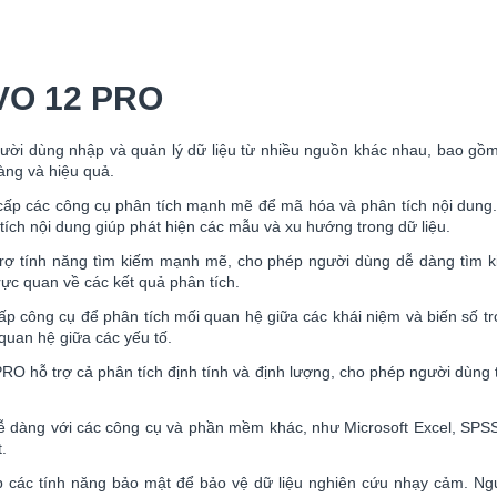
IVO 12 PRO
 dùng nhập và quản lý dữ liệu từ nhiều nguồn khác nhau, bao gồm tài
àng và hiệu quả.
p các công cụ phân tích mạnh mẽ để mã hóa và phân tích nội dung. N
tích nội dung giúp phát hiện các mẫu và xu hướng trong dữ liệu.
ợ tính năng tìm kiếm mạnh mẽ, cho phép người dùng dễ dàng tìm kiế
trực quan về các kết quả phân tích.
 công cụ để phân tích mối quan hệ giữa các khái niệm và biến số tr
quan hệ giữa các yếu tố.
hỗ trợ cả phân tích định tính và định lượng, cho phép người dùng tíc
dàng với các công cụ và phần mềm khác, như Microsoft Excel, SPSS, 
.
ác tính năng bảo mật để bảo vệ dữ liệu nghiên cứu nhạy cảm. Ngườ