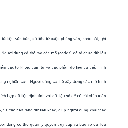
 liệu văn bản, dữ liệu từ cuộc phỏng vấn, khảo sát, ghi
gười dùng có thể tạo các mã (codes) để tổ chức dữ liệu
m các từ khóa, cụm từ và các phần dữ liệu cụ thể. Tính
ong nghiên cứu. Người dùng có thể xây dựng các mô hình
h hợp dữ liệu định tính với dữ liệu số để có cái nhìn toàn
và các nền tảng dữ liệu khác, giúp người dùng khai thác
i dùng có thể quản lý quyền truy cập và bảo vệ dữ liệu