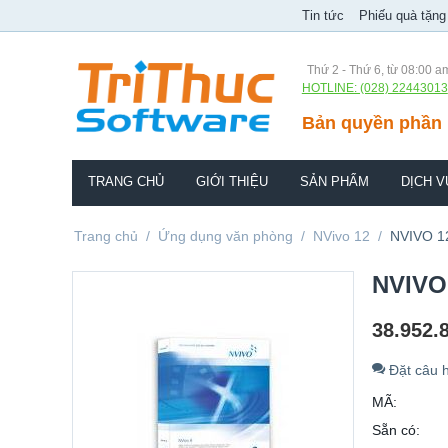
Tin tức
Phiếu quà tặng
Thứ 2 - Thứ 6, từ 08:00 a
HOTLINE: (028) 22443013
Bản quyền phần 
TRANG CHỦ
GIỚI THIỆU
SẢN PHẨM
DỊCH V
Trang chủ
/
Ứng dụng văn phòng
/
NVivo 12
/
NVIVO 1
NVIVO
38.952.
Đặt câu h
MÃ:
Sẵn có: