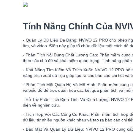
Tính Năng Chính Của NV
- Quản Lý Dữ Liệu Đa Dạng: NVIVO 12 PRO cho phép người
âm, và video. Điều này giúp tổ chức dữ liệu một cách dễ d
- Phân Tích Nội Dung Chất Lượng Cao: Phần mềm cung cấ
theo các chủ đề và khái niệm quan trọng. Tính năng phân 
- Khả Năng Tìm Kiếm Và Trích Xuất: NVIVO 12 PRO hỗ tr
năng trích xuất dữ liệu giúp tạo ra các báo cáo chi tiết và 
- Phân Tích Mối Quan Hệ Và Mô Hình: Phần mềm cung cấp
và biểu đồ để trực quan hóa các kết quả phân tích và mối 
- Hỗ Trợ Phân Tích Định Tính Và Định Lượng: NVIVO 12 PRO 
diện về nghiên cứu.
- Tích Hợp Với Các Công Cụ Khác: Phần mềm tích hợp dễ 
dữ liệu từ nhiều nguồn khác nhau và tạo ra báo cáo chi tiết
- Bảo Mật Và Quản Lý Dữ Liệu: NVIVO 12 PRO cung cấp c