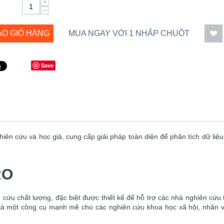
+
−
ÀO GIỎ HÀNG
MUA NGAY VỚI 1 NHẤP CHUỘT
Save
n cứu và học giả, cung cấp giải pháp toàn diện để phân tích dữ liệu đ
RO
 chất lượng, đặc biệt được thiết kế để hỗ trợ các nhà nghiên cứu tro
là một công cụ mạnh mẽ cho các nghiên cứu khoa học xã hội, nhân vă