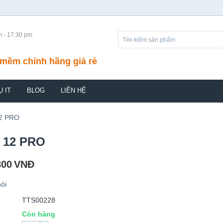
m - 17:30 pm
mềm chính hãng giá rẻ
Ụ IT
BLOG
LIÊN HỆ
2 PRO
 12 PRO
800
VNĐ
ỏi
TTS00228
Còn hàng