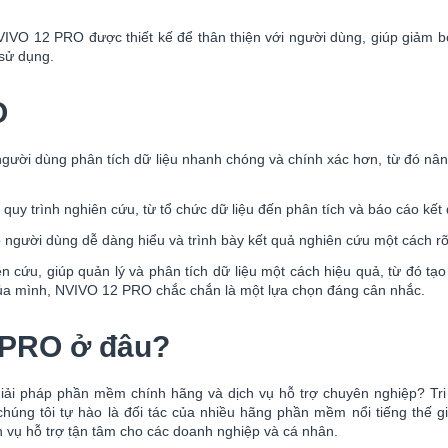
IVO 12 PRO được thiết kế để thân thiện với người dùng, giúp giảm b
 sử dụng.
O
ời dùng phân tích dữ liệu nhanh chóng và chính xác hơn, từ đó nâng 
y trình nghiên cứu, từ tổ chức dữ liệu đến phân tích và báo cáo kết q
 người dùng dễ dàng hiểu và trình bày kết quả nghiên cứu một cách rõ
cứu, giúp quản lý và phân tích dữ liệu một cách hiệu quả, từ đó tạ
ủa mình, NVIVO 12 PRO chắc chắn là một lựa chọn đáng cân nhắc.
 PRO ở đâu?
giải pháp phần mềm chính hãng và dịch vụ hỗ trợ chuyên nghiệp? Tri
húng tôi tự hào là đối tác của nhiều hãng phần mềm nổi tiếng thế g
 vụ hỗ trợ tận tâm cho các doanh nghiệp và cá nhân.