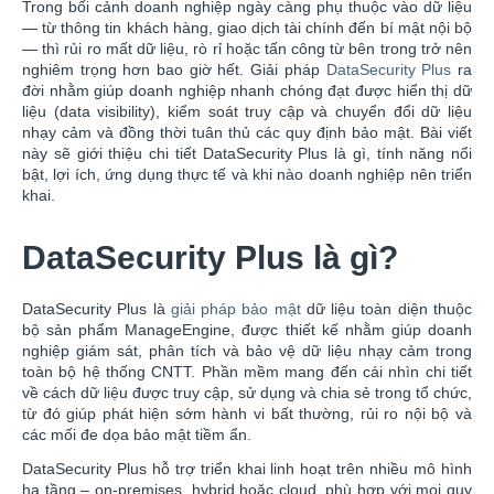
Trong bối cảnh doanh nghiệp ngày càng phụ thuộc vào dữ liệu
— từ thông tin khách hàng, giao dịch tài chính đến bí mật nội bộ
— thì rủi ro mất dữ liệu, rò rỉ hoặc tấn công từ bên trong trở nên
nghiêm trọng hơn bao giờ hết. Giải pháp
DataSecurity Plus
ra
đời nhằm giúp doanh nghiệp nhanh chóng đạt được hiển thị dữ
liệu (data visibility), kiểm soát truy cập và chuyển đổi dữ liệu
nhạy cảm và đồng thời tuân thủ các quy định bảo mật. Bài viết
này sẽ giới thiệu chi tiết DataSecurity Plus là gì, tính năng nổi
bật, lợi ích, ứng dụng thực tế và khi nào doanh nghiệp nên triển
khai.
DataSecurity Plus là gì?
DataSecurity Plus là
giải pháp bảo mật
dữ liệu toàn diện thuộc
bộ sản phẩm ManageEngine, được thiết kế nhằm giúp doanh
nghiệp giám sát, phân tích và bảo vệ dữ liệu nhạy cảm trong
toàn bộ hệ thống CNTT. Phần mềm mang đến cái nhìn chi tiết
về cách dữ liệu được truy cập, sử dụng và chia sẻ trong tổ chức,
từ đó giúp phát hiện sớm hành vi bất thường, rủi ro nội bộ và
các mối đe dọa bảo mật tiềm ẩn.
DataSecurity Plus hỗ trợ triển khai linh hoạt trên nhiều mô hình
hạ tầng – on-premises, hybrid hoặc cloud, phù hợp với mọi quy