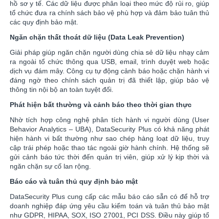
hồ sơ y tế. Các dữ liệu được phân loại theo mức độ rủi ro, giúp
tổ chức đưa ra chính sách bảo vệ phù hợp và đảm bảo tuân thủ
các quy định bảo mật.
Ngăn chặn thất thoát dữ liệu (Data Leak Prevention)
Giải pháp giúp ngăn chặn người dùng chia sẻ dữ liệu nhạy cảm
ra ngoài tổ chức thông qua USB, email, trình duyệt web hoặc
dịch vụ đám mây. Công cụ tự động cảnh báo hoặc chặn hành vi
đáng ngờ theo chính sách quản trị đã thiết lập, giúp bảo vệ
thông tin nội bộ an toàn tuyệt đối.
Phát hiện bất thường và cảnh báo theo thời gian thực
Nhờ tích hợp công nghệ phân tích hành vi người dùng (User
Behavior Analytics – UBA), DataSecurity Plus có khả năng phát
hiện hành vi bất thường như sao chép hàng loạt dữ liệu, truy
cập trái phép hoặc thao tác ngoài giờ hành chính. Hệ thống sẽ
gửi cảnh báo tức thời đến quản trị viên, giúp xử lý kịp thời và
ngăn chặn sự cố lan rộng.
Báo cáo và tuân thủ quy định bảo mật
DataSecurity Plus cung cấp các mẫu báo cáo sẵn có để hỗ trợ
doanh nghiệp đáp ứng yêu cầu kiểm toán và tuân thủ bảo mật
như GDPR, HIPAA, SOX, ISO 27001, PCI DSS. Điều này giúp tổ