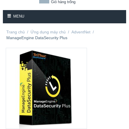
Giỏ hàng trống
MENU
Trang chủ
/
Ứng dụng máy chủ
/
AdventNet
/
ManageEngine DataSecurity Plus