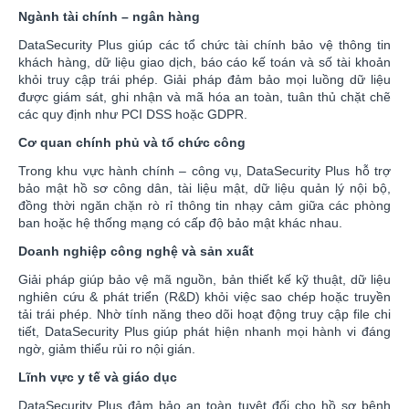
Ngành tài chính – ngân hàng
DataSecurity Plus giúp các tổ chức tài chính bảo vệ thông tin
khách hàng, dữ liệu giao dịch, báo cáo kế toán và số tài khoản
khỏi truy cập trái phép. Giải pháp đảm bảo mọi luồng dữ liệu
được giám sát, ghi nhận và mã hóa an toàn, tuân thủ chặt chẽ
các quy định như PCI DSS hoặc GDPR.
Cơ quan chính phủ và tổ chức công
Trong khu vực hành chính – công vụ, DataSecurity Plus hỗ trợ
bảo mật hồ sơ công dân, tài liệu mật, dữ liệu quản lý nội bộ,
đồng thời ngăn chặn rò rỉ thông tin nhạy cảm giữa các phòng
ban hoặc hệ thống mạng có cấp độ bảo mật khác nhau.
Doanh nghiệp công nghệ và sản xuất
Giải pháp giúp bảo vệ mã nguồn, bản thiết kế kỹ thuật, dữ liệu
nghiên cứu & phát triển (R&D) khỏi việc sao chép hoặc truyền
tải trái phép. Nhờ tính năng theo dõi hoạt động truy cập file chi
tiết, DataSecurity Plus giúp phát hiện nhanh mọi hành vi đáng
ngờ, giảm thiểu rủi ro nội gián.
Lĩnh vực y tế và giáo dục
DataSecurity Plus đảm bảo an toàn tuyệt đối cho hồ sơ bệnh