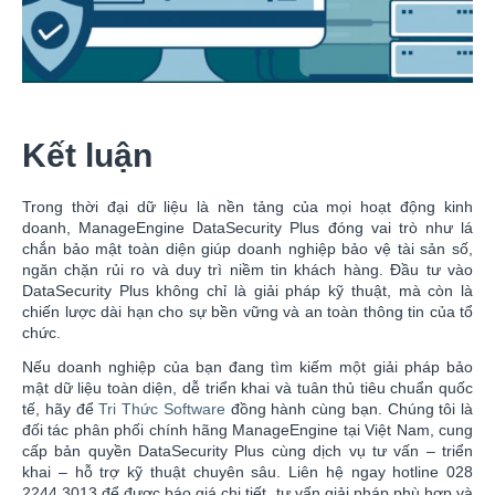
Kết luận
Trong thời đại dữ liệu là nền tảng của mọi hoạt động kinh
doanh, ManageEngine DataSecurity Plus đóng vai trò như lá
chắn bảo mật toàn diện giúp doanh nghiệp bảo vệ tài sản số,
ngăn chặn rủi ro và duy trì niềm tin khách hàng. Đầu tư vào
DataSecurity Plus không chỉ là giải pháp kỹ thuật, mà còn là
chiến lược dài hạn cho sự bền vững và an toàn thông tin của tổ
chức.
Nếu doanh nghiệp của bạn đang tìm kiếm một giải pháp bảo
mật dữ liệu toàn diện, dễ triển khai và tuân thủ tiêu chuẩn quốc
tế, hãy để
Tri Thức Software
đồng hành cùng bạn. Chúng tôi là
đối tác phân phối chính hãng ManageEngine tại Việt Nam, cung
cấp bản quyền DataSecurity Plus cùng dịch vụ tư vấn – triển
khai – hỗ trợ kỹ thuật chuyên sâu. Liên hệ ngay hotline 028
2244 3013 để được báo giá chi tiết, tư vấn giải pháp phù hợp và