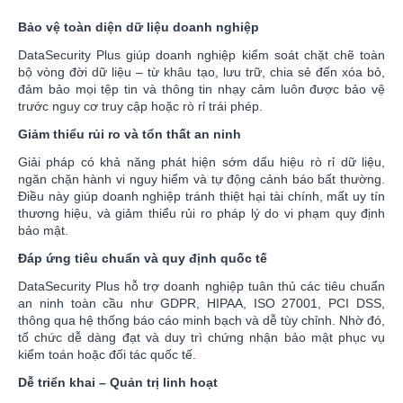
Bảo vệ toàn diện dữ liệu doanh nghiệp
DataSecurity Plus giúp doanh nghiệp kiểm soát chặt chẽ toàn
bộ vòng đời dữ liệu – từ khâu tạo, lưu trữ, chia sẻ đến xóa bỏ,
đảm bảo mọi tệp tin và thông tin nhạy cảm luôn được bảo vệ
trước nguy cơ truy cập hoặc rò rỉ trái phép.
Giảm thiểu rủi ro và tổn thất an ninh
Giải pháp có khả năng phát hiện sớm dấu hiệu rò rỉ dữ liệu,
ngăn chặn hành vi nguy hiểm và tự động cảnh báo bất thường.
Điều này giúp doanh nghiệp tránh thiệt hại tài chính, mất uy tín
thương hiệu, và giảm thiểu rủi ro pháp lý do vi phạm quy định
bảo mật.
Đáp ứng tiêu chuẩn và quy định quốc tế
DataSecurity Plus hỗ trợ doanh nghiệp tuân thủ các tiêu chuẩn
an ninh toàn cầu như GDPR, HIPAA, ISO 27001, PCI DSS,
thông qua hệ thống báo cáo minh bạch và dễ tùy chỉnh. Nhờ đó,
tổ chức dễ dàng đạt và duy trì chứng nhận bảo mật phục vụ
kiểm toán hoặc đối tác quốc tế.
Dễ triển khai – Quản trị linh hoạt