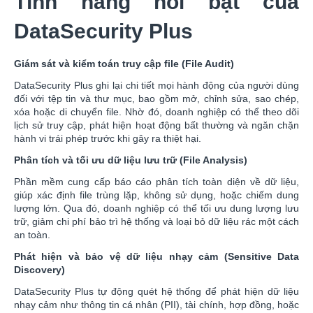
Tính năng nổi bật của
DataSecurity Plus
Giám sát và kiểm toán truy cập file (File Audit)
DataSecurity Plus ghi lại chi tiết mọi hành động của người dùng
đối với tệp tin và thư mục, bao gồm mở, chỉnh sửa, sao chép,
xóa hoặc di chuyển file. Nhờ đó, doanh nghiệp có thể theo dõi
lịch sử truy cập, phát hiện hoạt động bất thường và ngăn chặn
hành vi trái phép trước khi gây ra thiệt hại.
Phân tích và tối ưu dữ liệu lưu trữ (File Analysis)
Phần mềm cung cấp báo cáo phân tích toàn diện về dữ liệu,
giúp xác định file trùng lặp, không sử dụng, hoặc chiếm dung
lượng lớn. Qua đó, doanh nghiệp có thể tối ưu dung lượng lưu
trữ, giảm chi phí bảo trì hệ thống và loại bỏ dữ liệu rác một cách
an toàn.
Phát hiện và bảo vệ dữ liệu nhạy cảm (Sensitive Data
Discovery)
DataSecurity Plus tự động quét hệ thống để phát hiện dữ liệu
nhạy cảm như thông tin cá nhân (PII), tài chính, hợp đồng, hoặc