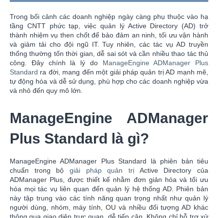
Trong bối cảnh các doanh nghiệp ngày càng phụ thuộc vào hạ
tầng CNTT phức tạp, việc quản lý Active Directory (AD) trở
thành nhiệm vụ then chốt để bảo đảm an ninh, tối ưu vận hành
và giảm tải cho đội ngũ IT. Tuy nhiên, các tác vụ AD truyền
thống thường tốn thời gian, dễ sai sót và cần nhiều thao tác thủ
công. Đây chính là lý do
ManageEngine ADManager Plus
Standard
ra đời, mang đến một giải pháp quản trị AD mạnh mẽ,
tự động hóa và dễ sử dụng, phù hợp cho các doanh nghiệp vừa
và nhỏ đến quy mô lớn.
ManageEngine ADManager
Plus Standard là gì?
ManageEngine ADManager Plus Standard là phiên bản tiêu
chuẩn trong bộ
giải pháp quản trị
Active Directory của
ADManager Plus, được thiết kế nhằm đơn giản hóa và tối ưu
hóa mọi tác vụ liên quan đến quản lý hệ thống AD. Phiên bản
này tập trung vào các tính năng quan trọng nhất như quản lý
người dùng, nhóm, máy tính, OU và nhiều đối tượng AD khác
thông qua giao diện trực quan, dễ tiếp cận. Không chỉ hỗ trợ xử