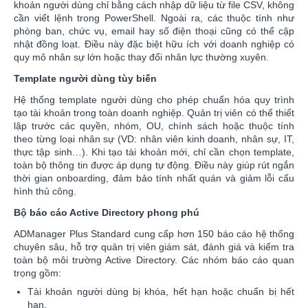
khoản người dùng chỉ bằng cách nhập dữ liệu từ file CSV, không
cần viết lệnh trong PowerShell. Ngoài ra, các thuộc tính như
phòng ban, chức vụ, email hay số điện thoại cũng có thể cập
nhật đồng loạt. Điều này đặc biệt hữu ích với doanh nghiệp có
quy mô nhân sự lớn hoặc thay đổi nhân lực thường xuyên.
Template người dùng tùy biến
Hệ thống template người dùng cho phép chuẩn hóa quy trình
tạo tài khoản trong toàn doanh nghiệp. Quản trị viên có thể thiết
lập trước các quyền, nhóm, OU, chính sách hoặc thuộc tính
theo từng loại nhân sự (VD: nhân viên kinh doanh, nhân sự, IT,
thực tập sinh…). Khi tạo tài khoản mới, chỉ cần chọn template,
toàn bộ thông tin được áp dụng tự động. Điều này giúp rút ngắn
thời gian onboarding, đảm bảo tính nhất quán và giảm lỗi cấu
hình thủ công.
Bộ báo cáo Active Directory phong phú
ADManager Plus Standard cung cấp hơn 150 báo cáo hệ thống
chuyên sâu, hỗ trợ quản trị viên giám sát, đánh giá và kiểm tra
toàn bộ môi trường Active Directory. Các nhóm báo cáo quan
trọng gồm:
Tài khoản người dùng bị khóa, hết hạn hoặc chuẩn bị hết
hạn.