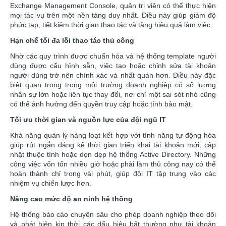
Exchange Management Console, quản trị viên có thể thực hiện
mọi tác vụ trên một nền tảng duy nhất. Điều này giúp giảm độ
phức tạp, tiết kiệm thời gian thao tác và tăng hiệu quả làm việc.
Hạn chế tối đa lỗi thao tác thủ công
Nhờ các quy trình được chuẩn hóa và hệ thống template người
dùng được cấu hình sẵn, việc tạo hoặc chỉnh sửa tài khoản
người dùng trở nên chính xác và nhất quán hơn. Điều này đặc
biệt quan trọng trong môi trường doanh nghiệp có số lượng
nhân sự lớn hoặc liên tục thay đổi, nơi chỉ một sai sót nhỏ cũng
có thể ảnh hưởng đến quyền truy cập hoặc tính bảo mật.
Tối ưu thời gian và nguồn lực của đội ngũ IT
Khả năng quản lý hàng loạt kết hợp với tính năng tự động hóa
giúp rút ngắn đáng kể thời gian triển khai tài khoản mới, cập
nhật thuộc tính hoặc dọn dẹp hệ thống Active Directory. Những
công việc vốn tốn nhiều giờ hoặc phải làm thủ công nay có thể
hoàn thành chỉ trong vài phút, giúp đội IT tập trung vào các
nhiệm vụ chiến lược hơn.
Nâng cao mức độ an ninh hệ thống
Hệ thống báo cáo chuyên sâu cho phép doanh nghiệp theo dõi
và phát hiện kịp thời các dấu hiệu bất thường như tài khoản