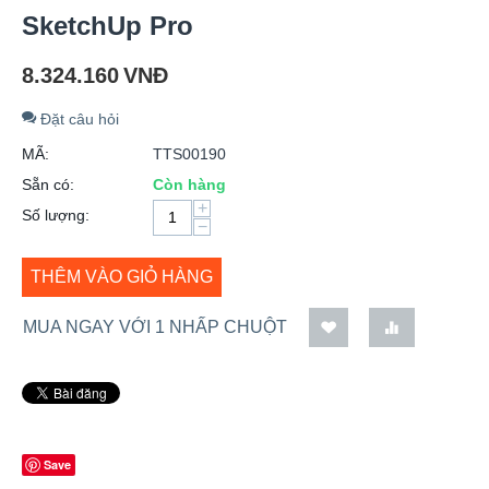
SketchUp Pro
8.324.160
VNĐ
Đặt câu hỏi
MÃ:
TTS00190
Sẵn có:
Còn hàng
+
Số lượng:
−
THÊM VÀO GIỎ HÀNG
MUA NGAY VỚI 1 NHẤP CHUỘT
Save