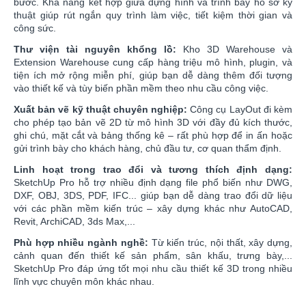
bước. Khả năng kết hợp giữa dựng hình và trình bày hồ sơ kỹ
thuật giúp rút ngắn quy trình làm việc, tiết kiệm thời gian và
công sức.
Thư viện tài nguyên khổng lồ:
Kho 3D Warehouse và
Extension Warehouse cung cấp hàng triệu mô hình, plugin, và
tiện ích mở rộng miễn phí, giúp bạn dễ dàng thêm đối tượng
vào thiết kế và tùy biến phần mềm theo nhu cầu công việc.
Xuất bản vẽ kỹ thuật chuyên nghiệp:
Công cụ LayOut đi kèm
cho phép tạo bản vẽ 2D từ mô hình 3D với đầy đủ kích thước,
ghi chú, mặt cắt và bảng thống kê – rất phù hợp để in ấn hoặc
gửi trình bày cho khách hàng, chủ đầu tư, cơ quan thẩm định.
Linh hoạt trong trao đổi và tương thích định dạng:
SketchUp Pro hỗ trợ nhiều định dạng file phổ biến như DWG,
DXF, OBJ, 3DS, PDF, IFC... giúp bạn dễ dàng trao đổi dữ liệu
với các phần mềm kiến trúc – xây dựng khác như AutoCAD,
Revit, ArchiCAD, 3ds Max,...
Phù hợp nhiều ngành nghề:
Từ kiến trúc, nội thất, xây dựng,
cảnh quan đến thiết kế sản phẩm, sân khấu, trưng bày,...
SketchUp Pro đáp ứng tốt mọi nhu cầu thiết kế 3D trong nhiều
lĩnh vực chuyên môn khác nhau.