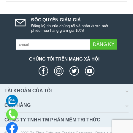
ĐỘC QUYỀN GIẢM GIÁ
Đăng ký tin của chúng tôi và nhận được một
phiếu mua hàng giảm giá 10%!
ĐĂNG KÝ
CHÚNG TÔI TRÊN MẠNG XÃ HỘI
TÀI KHOẢN CỦA TÔI
CỬA HÀNG
CÔNG TY TNHH TM PHẦN MỀM TRI THỨC