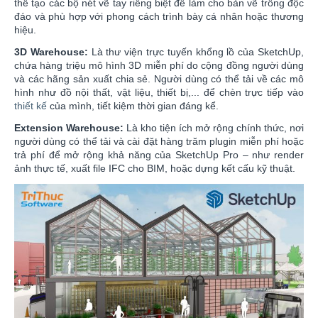
thể tạo các bộ nét vẽ tay riêng biệt để làm cho bản vẽ trông độc
đáo và phù hợp với phong cách trình bày cá nhân hoặc thương
hiệu.
3D Warehouse:
Là thư viện trực tuyến khổng lồ của SketchUp,
chứa hàng triệu mô hình 3D miễn phí do cộng đồng người dùng
và các hãng sản xuất chia sẻ. Người dùng có thể tải về các mô
hình như đồ nội thất, vật liệu, thiết bị,... để chèn trực tiếp vào
thiết kế
của mình, tiết kiệm thời gian đáng kể.
Extension Warehouse:
Là kho tiện ích mở rộng chính thức, nơi
người dùng có thể tải và cài đặt hàng trăm plugin miễn phí hoặc
trả phí để mở rộng khả năng của SketchUp Pro – như render
ảnh thực tế, xuất file IFC cho BIM, hoặc dựng kết cấu kỹ thuật.