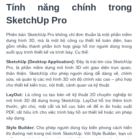
Tính năng chính trong
SketchUp Pro
Phiên bản SketchUp Pro không chỉ đơn thuần là một phần mềm
dựng hình 3D, mà là một bộ công cụ thiết kế toàn diện, bao
gồm nhiều thành phần tích hợp giúp hỗ trợ người dùng trong
suốt quy trình thiết kế và trình bày. Cụ thể:
SketchUp (Desktop Application):
Đây là trái tim của SketchUp
Pro, là phần mềm dựng mô hình 3D với giao diện trực quan,
thân thiện. SketchUp cho phép người dùng dễ dàng vẽ, chỉnh
sửa, và quản lý các mô hình 3D với độ chính xác cao – phù hợp
cho thiết kế kiến trúc, nội thất, cảnh quan và kỹ thuật.
LayOut:
Là công cụ tạo bản vẽ kỹ thuật 2D chuyên nghiệp từ
mô hình 3D đã dựng trong SketchUp. LayOut hỗ trợ thêm kích
thước, ghi chú, mặt cắt và bố cục bản vẽ để in ấn hoặc xuất
PDF, rất hữu ích cho việc trình bày hồ sơ thiết kế hoặc xin phép
xây dựng.
Style Builder:
Cho phép người dùng tùy biến phong cách hiển
thị đường nét trong mô hình SketchUp. Với Style Builder, bạn có