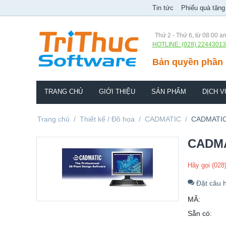
Tin tức
Phiếu quà tặng
Thứ 2 - Thứ 6, từ 08:00 a
HOTLINE: (028) 22443013
Bản quyền phần 
TRANG CHỦ
GIỚI THIỆU
SẢN PHẨM
DỊCH V
Trang chủ
/
Thiết kế / Đồ họa
/
CADMATIC
/
CADMATIC 
CADMA
Hãy gọi (028
Đặt câu h
MÃ:
Sẵn có: