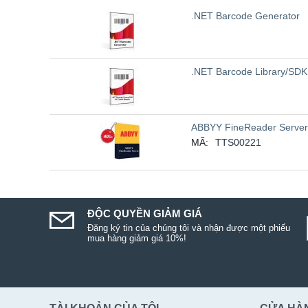
.NET Barcode Generator
.NET Barcode Library/SDK 
ABBYY FineReader Server
MÃ:
TTS00221
ĐỘC QUYỀN GIẢM GIÁ
Đăng ký tin của chúng tôi và nhận được một phiếu
mua hàng giảm giá 10%!