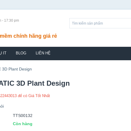
m - 17:30 pm
mềm chính hãng giá rẻ
Ụ IT
BLOG
LIÊN HỆ
3D Plant Design
TIC 3D Plant Design
)22443013 để có Giá Tốt Nhất
ỏi
TTS00132
Còn hàng