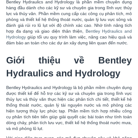
Bentley Hydraulics and Hydrology là phần mềm chuyên dụng
hàng đầu dành cho các kỹ sư và chuyên gia trong lĩnh vực thủy
lực và thủy văn. Phần mềm cung cấp các công cụ phân tích, mô
phỏng và thiết kế hệ thống thoát nước, quản lý lưu vực sông và
đánh giá rủi ro lũ lụt với độ chính xác cao. Nhờ tính năng tích
hợp đa dạng và giao diện thân thiện,
Bentley Hydraulics and
Hydrology
giúp tối ưu quy trình làm việc, nâng cao hiệu quả và
đảm bảo an toàn cho các dự án xây dựng liên quan đến nước.
Giới thiệu về Bentley
Hydraulics and Hydrology
Bentley Hydraulics and Hydrology là bộ phần mềm chuyên dụng
được thiết kế để hỗ trợ các kỹ sư và chuyên gia trong lĩnh vực
thủy lực và thủy văn thực hiện các phân tích chi tiết, thiết kế hệ
thống thoát nước, quản lý tài nguyên nước và mô phỏng các
hiện tượng thủy lực phức tạp. Phần mềm tích hợp nhiều công
cụ phân tích tiên tiến giúp giải quyết các bài toán như tính toán
dòng chảy, phân tích lưu vực, thiết kế hệ thống thoát nước mưa,
và mô phỏng lũ lụt.
Với giao diện trực quan, các mô-đun chuyên sâu và khả năng