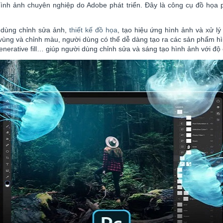
h ảnh chuyên nghiệp do Adobe phát triển. Đây là công cụ đồ họa ph
dùng chỉnh sửa ảnh,
thiết kế đồ họa
, tạo hiệu ứng hình ảnh và xử lý
ọn vùng và chỉnh màu, người dùng có thể dễ dàng tạo ra các sản phẩ
enerative fill… giúp người dùng chỉnh sửa và sáng tạo hình ảnh với độ c