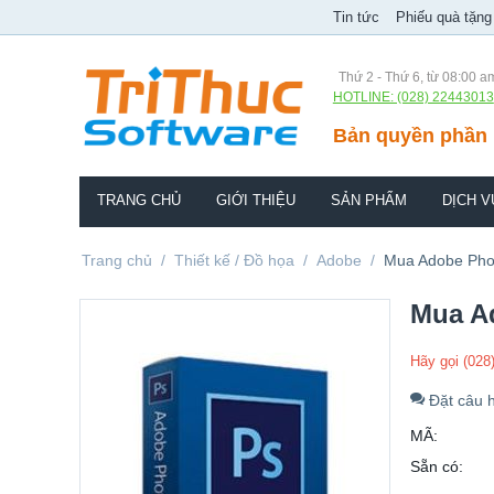
Tin tức
Phiếu quà tặng
Thứ 2 - Thứ 6, từ 08:00 a
HOTLINE: (028) 22443013
Bản quyền phần 
TRANG CHỦ
GIỚI THIỆU
SẢN PHẨM
DỊCH V
Trang chủ
/
Thiết kế / Đồ họa
/
Adobe
/
Mua Adobe Phot
Mua Ad
Hãy gọi (028
Đặt câu h
MÃ:
Sẵn có: