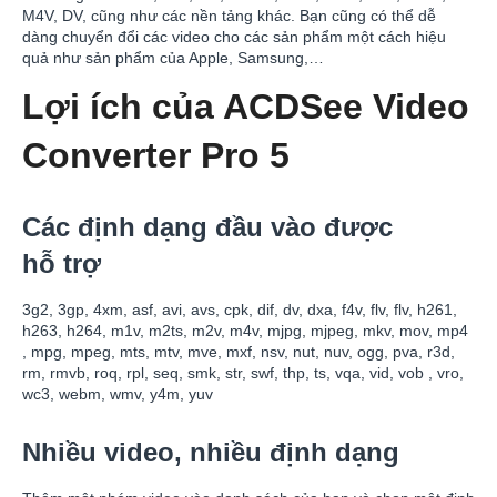
M4V, DV, cũng như các nền tảng khác. Bạn cũng có thể dễ
dàng chuyển đổi các video cho các sản phẩm một cách hiệu
quả như sản phẩm của Apple, Samsung,…
Lợi ích của ACDSee Video
Converter Pro 5
Các định dạng đầu vào được
hỗ trợ
3g2, 3gp, 4xm, asf, avi, avs, cpk, dif, dv, dxa, f4v, flv, flv, h261,
h263, h264, m1v, m2ts, m2v, m4v, mjpg, mjpeg, mkv, mov, mp4
, mpg, mpeg, mts, mtv, mve, mxf, nsv, nut, nuv, ogg, pva, r3d,
rm, rmvb, roq, rpl, seq, smk, str, swf, thp, ts, vqa, vid, vob , vro,
wc3, webm, wmv, y4m, yuv
Nhiều video, nhiều định dạng