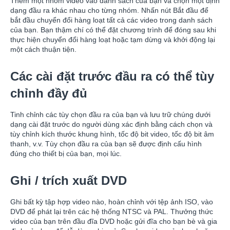
Thêm một nhóm video vào danh sách của bạn và chọn một định
dạng đầu ra khác nhau cho từng nhóm. Nhấn nút Bắt đầu để
bắt đầu chuyển đổi hàng loạt tất cả các video trong danh sách
của bạn. Bạn thậm chí có thể đặt chương trình để đóng sau khi
thực hiện chuyển đổi hàng loạt hoặc tạm dừng và khởi động lại
một cách thuận tiện.
Các cài đặt trước đầu ra có thể tùy
chỉnh đầy đủ
Tinh chỉnh các tùy chọn đầu ra của bạn và lưu trữ chúng dưới
dạng cài đặt trước do người dùng xác định bằng cách chọn và
tùy chỉnh kích thước khung hình, tốc độ bit video, tốc độ bit âm
thanh, v.v. Tùy chọn đầu ra của bạn sẽ được định cấu hình
đúng cho thiết bị của bạn, mọi lúc.
Ghi / trích xuất DVD
Ghi bất kỳ tập hợp video nào, hoàn chỉnh với tệp ảnh ISO, vào
DVD để phát lại trên các hệ thống NTSC và PAL. Thưởng thức
video của bạn trên đầu đĩa DVD hoặc gửi đĩa cho bạn bè và gia