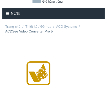
Giỏ hàng trống
MENU
Trang chủ
/
Thiết kế / Đồ họa
/
ACD Systems
/
ACDSee Video Converter Pro 5