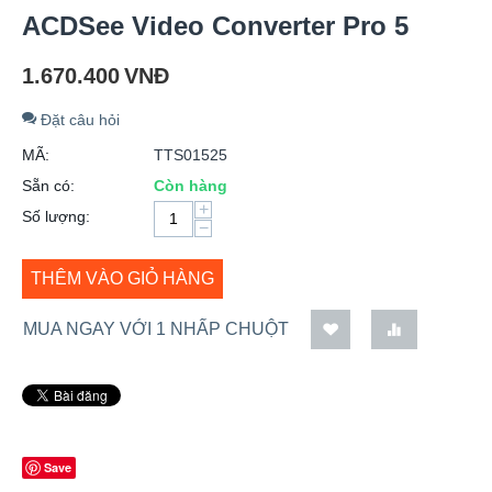
ACDSee Video Converter Pro 5
1.670.400
VNĐ
Đặt câu hỏi
MÃ:
TTS01525
Sẵn có:
Còn hàng
+
Số lượng:
−
THÊM VÀO GIỎ HÀNG
MUA NGAY VỚI 1 NHẤP CHUỘT
Save