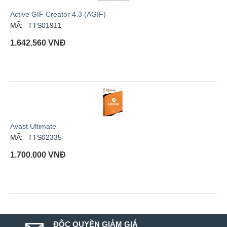
Active GIF Creator 4.3 (AGIF)
MÃ:
TTS01911
1.642.560
VNĐ
Avast Ultimate
MÃ:
TTS02335
1.700.000
VNĐ
ĐỘC QUYỀN GIẢM GIÁ