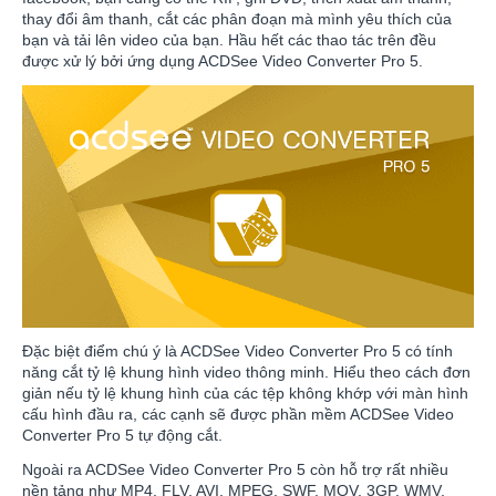
thay đổi âm thanh, cắt các phân đoạn mà mình yêu thích của
bạn và tải lên video của bạn. Hầu hết các thao tác trên đều
được xử lý bởi ứng dụng ACDSee Video Converter Pro 5.
Đặc biệt điểm chú ý là ACDSee Video Converter Pro 5 có tính
năng cắt tỷ lệ khung hình video thông minh. Hiểu theo cách đơn
giản nếu tỷ lệ khung hình của các tệp không khớp với màn hình
cấu hình đầu ra, các cạnh sẽ được phần mềm ACDSee Video
Converter Pro 5 tự động cắt.
Ngoài ra ACDSee Video Converter Pro 5 còn hỗ trợ rất nhiều
nền tảng như MP4, FLV, AVI, MPEG, SWF, MOV, 3GP, WMV,