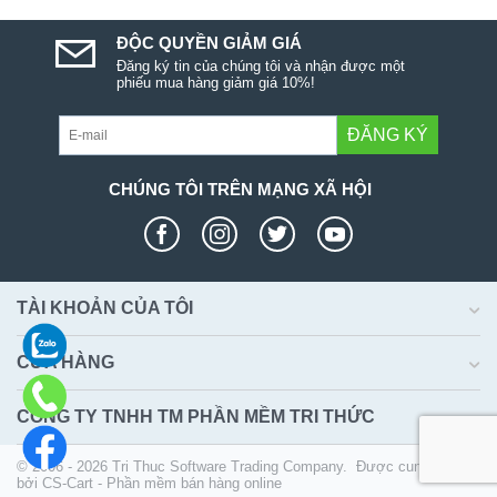
ĐỘC QUYỀN GIẢM GIÁ
Đăng ký tin của chúng tôi và nhận được một
phiếu mua hàng giảm giá 10%!
ĐĂNG KÝ
CHÚNG TÔI TRÊN MẠNG XÃ HỘI
TÀI KHOẢN CỦA TÔI
CỬA HÀNG
CÔNG TY TNHH TM PHẦN MỀM TRI THỨC
© 2006 - 2026 Tri Thuc Software Trading Company. Được cung cấp
bởi
CS-Cart - Phần mềm bán hàng online