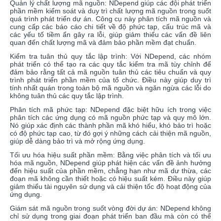
Quản lý chất lượng mã nguồn: NDepend giúp các đội phát triển
phần mềm kiểm soát và duy trì chất lượng mã nguồn trong suốt
quá trình phát triển dự án. Công cụ này phân tích mã nguồn và
cung cấp các báo cáo chi tiết về độ phức tạp, cấu trúc mã và
các yếu tố tiềm ẩn gây ra lỗi, giúp giảm thiểu các vấn đề liên
quan đến chất lượng mã và đảm bảo phần mềm đạt chuẩn.
Kiểm tra tuân thủ quy tắc lập trình: Với NDepend, các nhóm
phát triển có thể tạo ra các quy tắc kiểm tra mã tùy chỉnh để
đảm bảo rằng tất cả mã nguồn tuân thủ các tiêu chuẩn và quy
trình phát triển phần mềm của tổ chức. Điều này giúp duy trì
tính nhất quán trong toàn bộ mã nguồn và ngăn ngừa các lỗi do
không tuân thủ các quy tắc lập trình.
Phân tích mã phức tạp: NDepend đặc biệt hữu ích trong việc
phân tích các ứng dụng có mã nguồn phức tạp và quy mô lớn.
Nó giúp xác định các thành phần mã khó hiểu, khó bảo trì hoặc
có độ phức tạp cao, từ đó gợi ý những cách cải thiện mã nguồn,
giúp dễ dàng bảo trì và mở rộng ứng dụng.
Tối ưu hóa hiệu suất phần mềm: Bằng việc phân tích và tối ưu
hóa mã nguồn, NDepend giúp phát hiện các vấn đề ảnh hưởng
đến hiệu suất của phần mềm, chẳng hạn như mã dư thừa, các
đoạn mã không cần thiết hoặc có hiệu suất kém. Điều này giúp
giảm thiểu tài nguyên sử dụng và cải thiện tốc độ hoạt động của
ứng dụng.
Giám sát mã nguồn trong suốt vòng đời dự án: NDepend không
chỉ sử dụng trong giai đoạn phát triển ban đầu mà còn có thể