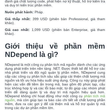
đánh giá chất lượng code, phát hiện nợ kỹ thuật, hỗ trợ kiểm tra
và duy trì kiến trúc phần mềm.
Nước phát hành:
Pháp.
Giá thấp nhất:
399 USD (phiên bản Professional, giá tham
khảo).
Giá cao nhất:
1,099 USD (phiên bản Enterprise, giá tham
khảo).
Giới thiệu về phần mềm
NDepend là gì?
NDepend là một công cụ phân tích mã nguồn dành cho các ứng
dụng phát triển trên nền tảng .NET. Được thiết kế để hỗ trợ các
nhà phát triển và đội ngũ quản lý phần mềm, NDepend cung
cấp các công cụ phân tích sâu sắc giúp cải thiện chất lượng mã
nguồn và tối ưu hóa hiệu suất ứng dụng. Công cụ này giúp phát
hiện các vấn đề tiềm ẩn trong mã, bao gồm độ phức tạp, cấu
trúc không hợp lý và các lỗi bảo mật, từ đó giúp các nhóm phát
triển dễ dàng quản lý và duy trì mã nguồn hiệu quả hơn.
NDepend không chỉ hoạt động như một công cụ
phân tích mã
nguồn
, mà còn giúp tạo ra báo cáo chi tiết về chất lượng phần
mềm, đưa ra các gợi ý để cải thiện mã và hỗ trợ quản lý mã
trong các dự án phần mềm lớn.