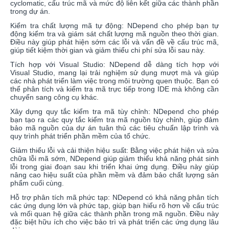
cyclomatic, cấu trúc mã và mức độ liên kết giữa các thành phần
trong dự án.
Kiểm tra chất lượng mã tự động: NDepend cho phép bạn tự
động kiểm tra và giám sát chất lượng mã nguồn theo thời gian.
Điều này giúp phát hiện sớm các lỗi và vấn đề về cấu trúc mã,
giúp tiết kiệm thời gian và giảm thiểu chi phí sửa lỗi sau này.
Tích hợp với Visual Studio: NDepend dễ dàng tích hợp với
Visual Studio, mang lại trải nghiệm sử dụng mượt mà và giúp
các nhà phát triển làm việc trong môi trường quen thuộc. Bạn có
thể phân tích và kiểm tra mã trực tiếp trong IDE mà không cần
chuyển sang công cụ khác.
Xây dựng quy tắc kiểm tra mã tùy chỉnh: NDepend cho phép
bạn tạo ra các quy tắc kiểm tra mã nguồn tùy chỉnh, giúp đảm
bảo mã nguồn của dự án tuân thủ các tiêu chuẩn lập trình và
quy trình phát triển phần mềm của tổ chức.
Giảm thiểu lỗi và cải thiện hiệu suất: Bằng việc phát hiện và sửa
chữa lỗi mã sớm, NDepend giúp giảm thiểu khả năng phát sinh
lỗi trong giai đoạn sau khi triển khai ứng dụng. Điều này giúp
nâng cao hiệu suất của phần mềm và đảm bảo chất lượng sản
phẩm cuối cùng.
Hỗ trợ phân tích mã phức tạp: NDepend có khả năng phân tích
các ứng dụng lớn và phức tạp, giúp bạn hiểu rõ hơn về cấu trúc
và mối quan hệ giữa các thành phần trong mã nguồn. Điều này
đặc biệt hữu ích cho việc bảo trì và phát triển các ứng dụng lâu