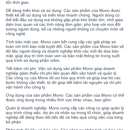
tốn thời gian.
Dễ dàng triển khai và sử dụng: Các sản phẩm của Mono được
thiết kế dễ sử dụng và triển khai nhanh chóng. Người dùng có
thể bắt đầu sử dụng mà không gặp phải khó khăn lớn, nhờ giao
diện trực quan và các tính năng đơn giản, phù hợp với mọi đối
tượng người dùng, kể cả những người không có chuyên môn về
công nghệ.
Tính bảo mật cao: Mono cam kết cung cấp các giải pháp an
toàn với tính bảo mật tuyệt đối. Các sản phẩm của Mono bảo vệ
dữ liệu người dùng và doanh nghiệp khỏi các mối đe dọa bảo
mật, giúp duy trì tính toàn vẹn và bảo mật thông tin trong suốt
quá trình sử dụng phần mềm.
Tiết kiệm chi phí: Việc sử dụng sản phẩm Mono giúp doanh
nghiệp giảm thiểu chi phí liên quan đến vận hành và quản lý.
Các công cụ của Mono tối ưu hóa quy trình và giúp loại bỏ các
bước không cần thiết, từ đó giúp tiết kiệm tài nguyên và chi phí
vận hành cho công ty.
Ứng dụng của sản phẩm Mono: Các sản phẩm của Mono có thể
được ứng dụng trong nhiều lĩnh vực khác nhau, bao gồm:
Quản lý doanh nghiệp: Mono cung cấp các công cụ giúp quản lý
quy trình công việc, dự án và nhân sự trong tổ chức, giúp doanh
nghiệp dễ dàng theo dõi tiến độ và hiệu quả công việc của từng
bộ phận.
Phân tích dữ liệu và báo cáo: Các công cụ phân tích và báo cáo