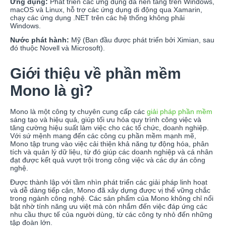
Ứng dụng:
Phát triển các ứng dụng đa nền tảng trên Windows,
macOS và Linux, hỗ trợ các ứng dụng di động qua Xamarin,
chạy các ứng dụng .NET trên các hệ thống không phải
Windows.
Nước phát hành:
Mỹ (Ban đầu được phát triển bởi Ximian, sau
đó thuộc Novell và Microsoft).
Giới thiệu về phần mềm
Mono là gì?
Mono là một công ty chuyên cung cấp các
giải pháp phần mềm
sáng tạo và hiệu quả, giúp tối ưu hóa quy trình công việc và
tăng cường hiệu suất làm việc cho các tổ chức, doanh nghiệp.
Với sứ mệnh mang đến các công cụ phần mềm mạnh mẽ,
Mono tập trung vào việc cải thiện khả năng tự động hóa, phân
tích và quản lý dữ liệu, từ đó giúp các doanh nghiệp và cá nhân
đạt được kết quả vượt trội trong công việc và các dự án công
nghệ.
Được thành lập với tầm nhìn phát triển các giải pháp linh hoạt
và dễ dàng tiếp cận, Mono đã xây dựng được vị thế vững chắc
trong ngành công nghệ. Các sản phẩm của Mono không chỉ nổi
bật nhờ tính năng ưu việt mà còn nhắm đến việc đáp ứng các
nhu cầu thực tế của người dùng, từ các công ty nhỏ đến những
tập đoàn lớn.