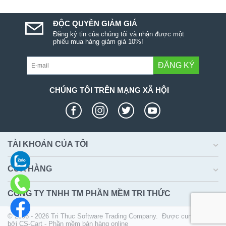
ĐỘC QUYỀN GIẢM GIÁ
Đăng ký tin của chúng tôi và nhận được một
phiếu mua hàng giảm giá 10%!
ĐĂNG KÝ
CHÚNG TÔI TRÊN MẠNG XÃ HỘI
TÀI KHOẢN CỦA TÔI
CỬA HÀNG
CÔNG TY TNHH TM PHẦN MỀM TRI THỨC
© 2006 - 2026 Tri Thuc Software Trading Company. Được cung cấp
bởi
CS-Cart - Phần mềm bán hàng online