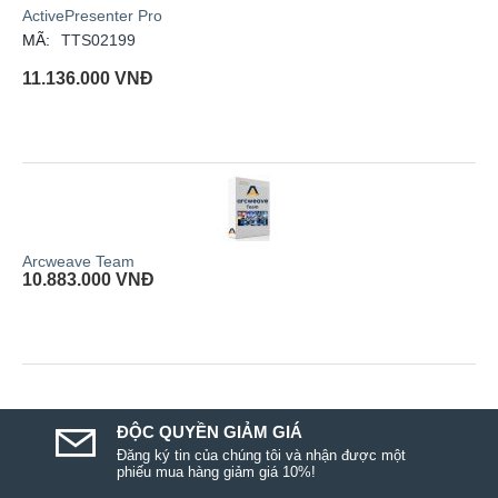
ActivePresenter Pro
MÃ:
TTS02199
11.136.000
VNĐ
Arcweave Team
10.883.000
VNĐ
ĐỘC QUYỀN GIẢM GIÁ
Đăng ký tin của chúng tôi và nhận được một
phiếu mua hàng giảm giá 10%!