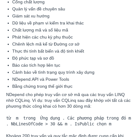
Cổng chất lượng
Quản lý vấn đề chuyên sâu
Giám sát xu hướng
Dữ liệu về phạm vi kiểm tra khai thác
Chất lượng mã và số liệu mã
Phát hiện các chu kỳ phụ thuộc
Chênh lệch mã kể từ Đường cơ sở
Thực thi tính bất biến và độ tinh khiết
Độ phức tạp và sơ đồ
Báo cáo tích hợp liên tục
Cảnh báo về tình trạng quy trình xây dựng
NDepend.API và Power Tools
Bằng chứng trong thế giới thực
NDepend cho phép truy vấn cơ sở mã qua các truy vấn LINQ
nhờ CQLinq. Ví dụ: truy vấn CQLinq sau đây khớp với tất cả các
phương thức công khai có hơn 30 dòng mã:
từ  m  trong  Ứng dụng . Các phương pháp trong đó m 
. NbLinesOfCode > 30 && m . IsPublic chọn m          
Khoảng 200 truy vấn và quy tắc mặc định được cung cấp khi