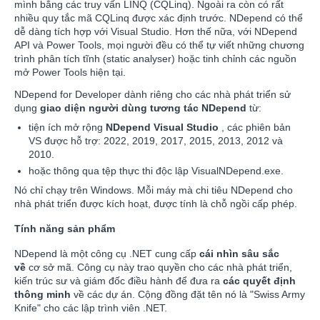
mình bằng các truy vấn LINQ (CQLinq). Ngoài ra còn có rất
nhiều quy tắc mã CQLinq được xác định trước. NDepend có thể
dễ dàng tích hợp với Visual Studio. Hơn thế nữa, với NDepend
API và Power Tools, mọi người đều có thể tự viết những chương
trình phân tích tĩnh (static analyser) hoặc tinh chỉnh các nguồn
mở Power Tools hiện tại.
NDepend for Developer dành riêng cho các nhà phát triển sử
dụng
giao diện người dùng tương tác NDepend
từ:
tiện ích mở rộng
NDepend Visual Studio
, các phiên bản
VS được hỗ trợ: 2022, 2019, 2017, 2015, 2013, 2012 và
2010.
hoặc thông qua tệp thực thi độc lập VisualNDepend.exe.
Nó chỉ chạy trên Windows. Mỗi máy mà chi tiêu NDepend cho
nhà phát triển được kích hoạt, được tính là chỗ ngồi cấp phép.
Tính năng sản phẩm
NDepend là một công cụ .NET cung cấp
cái nhìn sâu sắc
về
cơ sở mã. Công cụ này trao quyền cho các nhà phát triển,
kiến trúc sư và giám đốc điều hành để đưa ra
các quyết định
thông minh
về các dự án. Cộng đồng đặt tên nó là "Swiss Army
Knife" cho các lập trình viên .NET.