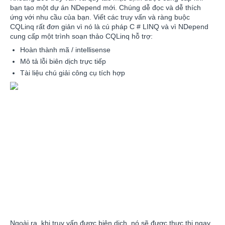
bạn tạo một dự án NDepend mới. Chúng dễ đọc và dễ thích
ứng với nhu cầu của bạn. Viết các truy vấn và ràng buộc
CQLinq rất đơn giản vì nó là cú pháp C # LINQ và vì NDepend
cung cấp một trình soạn thảo CQLinq hỗ trợ:
Hoàn thành mã / intellisense
Mô tả lỗi biên dịch trực tiếp
Tài liệu chú giải công cụ tích hợp
Ngoài ra, khi truy vấn được biên dịch, nó sẽ được thực thi ngay