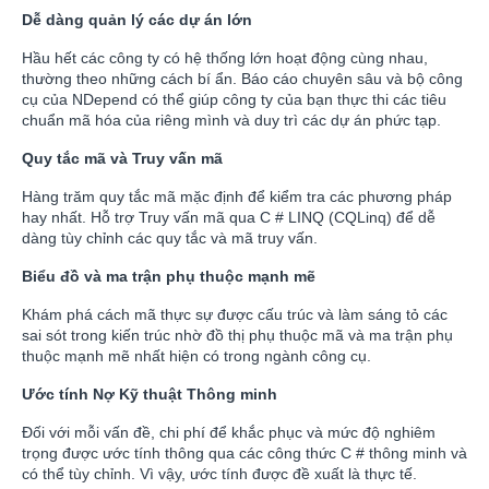
Dễ dàng quản lý các dự án lớn
Hầu hết các công ty có hệ thống lớn hoạt động cùng nhau,
thường theo những cách bí ẩn. Báo cáo chuyên sâu và bộ công
cụ của NDepend có thể giúp công ty của bạn thực thi các tiêu
chuẩn mã hóa của riêng mình và duy trì các dự án phức tạp.
Quy tắc mã và Truy vấn mã
Hàng trăm quy tắc mã mặc định để kiểm tra các phương pháp
hay nhất. Hỗ trợ Truy vấn mã qua C # LINQ (CQLinq) để dễ
dàng tùy chỉnh các quy tắc và mã truy vấn.
Biểu đồ và ma trận phụ thuộc mạnh mẽ
Khám phá cách mã thực sự được cấu trúc và làm sáng tỏ các
sai sót trong kiến trúc nhờ đồ thị phụ thuộc mã và ma trận phụ
thuộc mạnh mẽ nhất hiện có trong ngành công cụ.
Ước tính Nợ Kỹ thuật Thông minh
Đối với mỗi vấn đề, chi phí để khắc phục và mức độ nghiêm
trọng được ước tính thông qua các công thức C # thông minh và
có thể tùy chỉnh. Vì vậy, ước tính được đề xuất là thực tế.