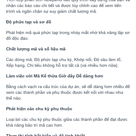
nhận các báo cáo chi tiết và được tùy chỉnh cao để xem tiến
trình và ngăn chặn sự suy giảm chất lượng mã.
Độ phức tạp và sơ đồ
Phát hiện mã quá phức tạp trong nháy mắt nhờ khả năng lập sơ
đồ độc đáo.
Chất lượng mã và số liệu mã
Các dòng mã, Độ phức tạp chu kỳ, Khớp nối, Độ sâu làm tổ,
Xếp hạng, Chi tiêu không hỗ trợ tất cả (và nhiều hơn nữa).
Làm việc với Mã Kế thừa Giờ đây Dễ dàng hơn
Bằng cách vạch ra cấu trúc của dự án, sẽ dễ dàng hơn nhiều để
xem các thành phần và phụ thuộc được kết nối với nhau như
thế nào.
Phát hiện các chu kỳ phụ thuộc
Loại bỏ các chu kỳ phụ thuộc giữa các thành phần để đạt được
khả năng bảo trì mã cao hơn.
Thực thi tính bất biến và độ tinh khiết