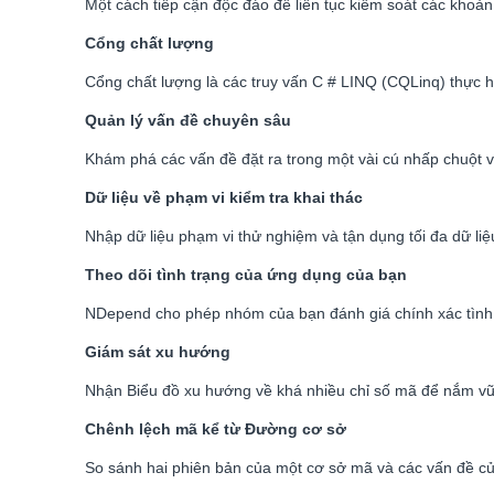
Một cách tiếp cận độc đáo để liên tục kiểm soát các khoản 
Cổng chất lượng
Cổng chất lượng là các truy vấn C # LINQ (CQLinq) thực h
Quản lý vấn đề chuyên sâu
Khám phá các vấn đề đặt ra trong một vài cú nhấp chuột v
Dữ liệu về phạm vi kiểm tra khai thác
Nhập dữ liệu phạm vi thử nghiệm và tận dụng tối đa dữ li
Theo dõi tình trạng của ứng dụng của bạn
NDepend cho phép nhóm của bạn đánh giá chính xác tình 
Giám sát xu hướng
Nhận Biểu đồ xu hướng về khá nhiều chỉ số mã để nắm vữ
Chênh lệch mã kể từ Đường cơ sở
So sánh hai phiên bản của một cơ sở mã và các vấn đề của 