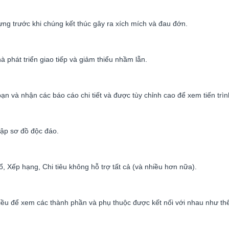
ựng trước khi chúng kết thúc gây ra xích mích và đau đớn.
 phát triển giao tiếp và giảm thiểu nhầm lẫn.
n và nhận các báo cáo chi tiết và được tùy chỉnh cao để xem tiến trì
lập sơ đồ độc đáo.
, Xếp hạng, Chi tiêu không hỗ trợ tất cả (và nhiều hơn nữa).
iều để xem các thành phần và phụ thuộc được kết nối với nhau như th