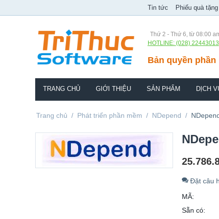
Tin tức
Phiếu quà tặng
Thứ 2 - Thứ 6, từ 08:00 a
HOTLINE: (028) 22443013
Bản quyền phần 
TRANG CHỦ
GIỚI THIỆU
SẢN PHẨM
DỊCH V
Trang chủ
/
Phát triển phần mềm
/
NDepend
/
NDepend 
NDepen
25.786.
Đặt câu h
MÃ:
Sẵn có: