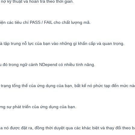
nợ kỹ thuật và hoàn trả theo thời gian.
iện các tiêu chí PASS / FAIL cho chất lượng mã.
à tập trung nỗ lực của bạn vào những gì khẩn cấp và quan trọng.
ệu đó trong ngữ cảnh NDepend có nhiều tính năng.
trạng tổng thể của ứng dụng của bạn, bất kể nó phức tạp đến mức nà
ng sự phát triển của ứng dụng của bạn.
nó được đặt ra, đồng thời duyệt qua các khác biệt và thay đổi theo bấ