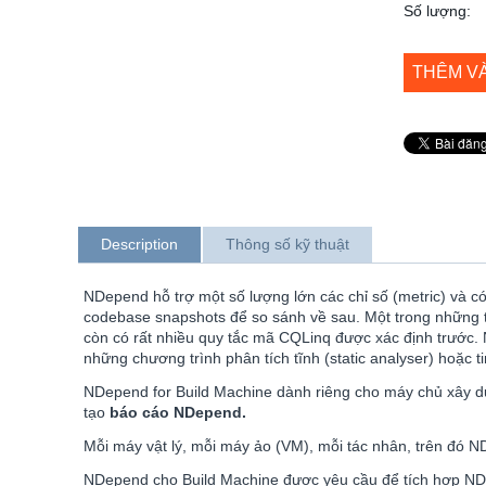
Số lượng:
THÊM V
Description
Thông số kỹ thuật
NDepend hỗ trợ một số lượng lớn các chỉ số (metric) và c
codebase snapshots để so sánh về sau. Một trong những t
còn có rất nhiều quy tắc mã CQLinq được xác định trước. 
những chương trình phân tích tĩnh (static analyser) hoặc 
NDepend for Build Machine dành riêng cho máy chủ xây 
tạo
báo cáo NDepend.
Mỗi máy vật lý, mỗi máy ảo (VM), mỗi tác nhân, trên đó N
NDepend cho Build Machine được yêu cầu để tích hợp ND