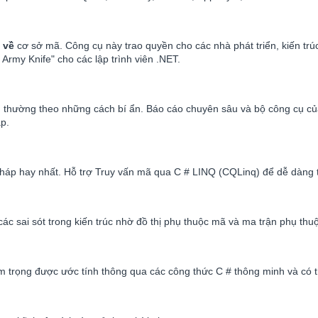
 về
cơ sở mã. Công cụ này trao quyền cho các nhà phát triển, kiến tr
Army Knife" cho các lập trình viên .NET.
, thường theo những cách bí ẩn. Báo cáo chuyên sâu và bộ công cụ của
p.
áp hay nhất. Hỗ trợ Truy vấn mã qua C # LINQ (CQLinq) để dễ dàng tù
c sai sót trong kiến trúc nhờ đồ thị phụ thuộc mã và ma trận phụ th
 trọng được ước tính thông qua các công thức C # thông minh và có thể