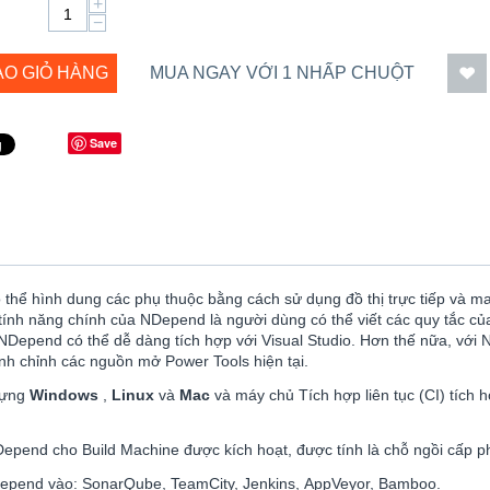
+
−
ÀO GIỎ HÀNG
MUA NGAY VỚI 1 NHẤP CHUỘT
Save
ó thể hình dung các phụ thuộc bằng cách sử dụng đồ thị trực tiếp và m
ính năng chính của NDepend là người dùng có thể viết các quy tắc củ
NDepend có thể dễ dàng tích hợp với Visual Studio. Hơn thế nữa, với 
tinh chỉnh các nguồn mở Power Tools hiện tại.
dựng
Windows
,
Linux
và
Mac
và máy chủ Tích hợp liên tục (CI) tích
Depend cho Build Machine được kích hoạt, được tính là chỗ ngồi cấp p
epend vào: SonarQube, TeamCity, Jenkins, AppVeyor, Bamboo.