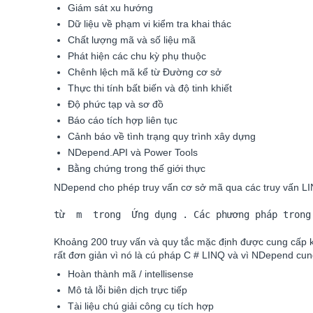
Giám sát xu hướng
Dữ liệu về phạm vi kiểm tra khai thác
Chất lượng mã và số liệu mã
Phát hiện các chu kỳ phụ thuộc
Chênh lệch mã kể từ Đường cơ sở
Thực thi tính bất biến và độ tinh khiết
Độ phức tạp và sơ đồ
Báo cáo tích hợp liên tục
Cảnh báo về tình trạng quy trình xây dựng
NDepend.API và Power Tools
Bằng chứng trong thế giới thực
NDepend cho phép truy vấn cơ sở mã qua các truy vấn LI
từ  m  trong  Ứng dụng . Các phương pháp trong
Khoảng 200 truy vấn và quy tắc mặc định được cung cấp k
rất đơn giản vì nó là cú pháp C # LINQ và vì NDepend cun
Hoàn thành mã / intellisense
Mô tả lỗi biên dịch trực tiếp
Tài liệu chú giải công cụ tích hợp