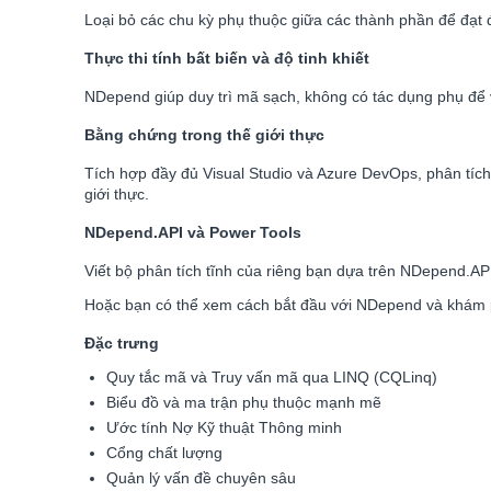
Loại bỏ các chu kỳ phụ thuộc giữa các thành phần để đạt
Thực thi tính bất biến và độ tinh khiết
NDepend giúp duy trì mã sạch, không có tác dụng phụ để 
Bằng chứng trong thế giới thực
Tích hợp đầy đủ Visual Studio và Azure DevOps, phân tích
giới thực.
NDepend.API và Power Tools
Viết bộ phân tích tĩnh của riêng bạn dựa trên NDepend.AP
Hoặc bạn có thể xem cách bắt đầu với NDepend và khám p
Đặc trưng
Quy tắc mã và Truy vấn mã qua LINQ (CQLinq)
Biểu đồ và ma trận phụ thuộc mạnh mẽ
Ước tính Nợ Kỹ thuật Thông minh
Cổng chất lượng
Quản lý vấn đề chuyên sâu