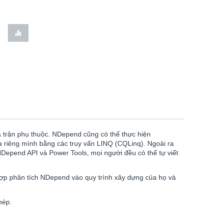
a trận phụ thuộc. NDepend cũng có thể thực hiện
a riêng mình bằng các truy vấn LINQ (CQLinq). Ngoài ra
NDepend API và Power Tools, mọi người đều có thể tự viết
 hợp phân tích NDepend vào quy trình xây dựng của họ và
hép.