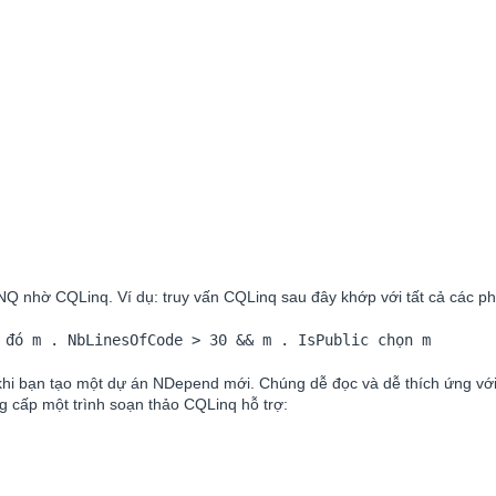
NQ nhờ CQLinq. Ví dụ: truy vấn CQLinq sau đây khớp với tất cả các p
 đó m . NbLinesOfCode > 30 && m . IsPublic chọn m       
hi bạn tạo một dự án NDepend mới. Chúng dễ đọc và dễ thích ứng với
g cấp một trình soạn thảo CQLinq hỗ trợ: