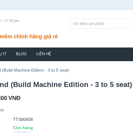
m - 17:30 pm
mềm chính hãng giá rẻ
Ụ IT
BLOG
LIÊN HỆ
(Build Machine Edition - 3 to 5 seat)
d (Build Machine Edition - 3 to 5 seat)
800
VNĐ
ỏi
TTS00458
Còn hàng