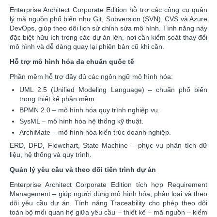
Enterprise Architect Corporate Edition hỗ trợ các công cụ quản
lý mã nguồn phổ biến như Git, Subversion (SVN), CVS và Azure
DevOps, giúp theo dõi lịch sử chỉnh sửa mô hình. Tính năng này
đặc biệt hữu ích trong các dự án lớn, nơi cần kiểm soát thay đổi
mô hình và dễ dàng quay lại phiên bản cũ khi cần.
Hỗ trợ mô hình hóa đa chuẩn quốc tế
Phần mềm hỗ trợ đầy đủ các ngôn ngữ mô hình hóa:
UML 2.5 (Unified Modeling Language) – chuẩn phổ biến
trong thiết kế phần mềm.
BPMN 2.0 – mô hình hóa quy trình nghiệp vụ.
SysML – mô hình hóa hệ thống kỹ thuật.
ArchiMate – mô hình hóa kiến trúc doanh nghiệp.
ERD, DFD, Flowchart, State Machine – phục vụ phân tích dữ
liệu, hệ thống và quy trình.
Quản lý yêu cầu và theo dõi tiến trình dự án
Enterprise Architect Corporate Edition tích hợp Requirement
Management – giúp người dùng mô hình hóa, phân loại và theo
dõi yêu cầu dự án. Tính năng Traceability cho phép theo dõi
toàn bộ mối quan hệ giữa yêu cầu – thiết kế – mã nguồn – kiểm