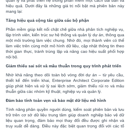
quản lý và phát triển hệ thống phần mềm một cách bài bản và
hiệu quả. Dưới đây là những giá trị nổi bật mà phiên bản này
mang lại:
Tăng hiệu quả cộng tác giữa các bộ phận
Phần mềm giúp kết nối chặt chẽ giữa nhà phân tích nghiệp vụ,
lập trình viên, kiến trúc sư hệ thống và quản lý dự án, thông qua
một môi trường làm việc chung. Nhờ đó, mọi thành viên có thể
làm việc trên cùng một mô hình dữ liệu, cập nhật thông tin theo
thời gian thực, tránh trùng lặp và nâng cao hiệu suất phối hợp
nội bộ.
Giảm thiểu sai sót và mâu thuẫn trong quy trình phát triển
Nhờ khả năng theo dõi toàn bộ vòng đời dự án – từ yêu cầu,
thiết kế đến triển khai, Enterprise Architect Corporate Edition
giúp phát hiện và xử lý sai lệch sớm, giảm thiểu rủi ro và mâu
thuẫn giữa các nhóm kỹ thuật, nghiệp vụ và quản lý.
Đảm bảo tính toàn vẹn và bảo mật dữ liệu mô hình
Tính năng phân quyền người dùng, kiểm soát phiên bản và lưu
trữ trên cơ sở dữ liệu trung tâm giúp doanh nghiệp bảo vệ dữ
liệu quan trọng, đảm bảo mọi thay đổi đều được ghi nhận và
truy xuất dễ dàng. Điều này đặc biệt quan trọng đối với các tổ