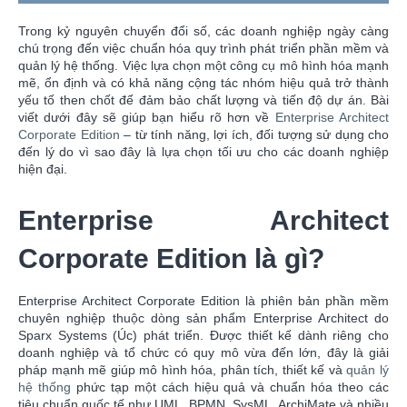
Trong kỷ nguyên chuyển đổi số, các doanh nghiệp ngày càng
chú trọng đến việc chuẩn hóa quy trình phát triển phần mềm và
quản lý hệ thống. Việc lựa chọn một công cụ mô hình hóa mạnh
mẽ, ổn định và có khả năng cộng tác nhóm hiệu quả trở thành
yếu tố then chốt để đảm bảo chất lượng và tiến độ dự án. Bài
viết dưới đây sẽ giúp bạn hiểu rõ hơn về
Enterprise Architect
Corporate Edition
– từ tính năng, lợi ích, đối tượng sử dụng cho
đến lý do vì sao đây là lựa chọn tối ưu cho các doanh nghiệp
hiện đại.
Enterprise Architect
Corporate Edition là gì?
Enterprise Architect Corporate Edition là phiên bản phần mềm
chuyên nghiệp thuộc dòng sản phẩm Enterprise Architect do
Sparx Systems (Úc) phát triển. Được thiết kế dành riêng cho
doanh nghiệp và tổ chức có quy mô vừa đến lớn, đây là giải
pháp mạnh mẽ giúp mô hình hóa, phân tích, thiết kế và
quản lý
hệ thống
phức tạp một cách hiệu quả và chuẩn hóa theo các
tiêu chuẩn quốc tế như UML, BPMN, SysML, ArchiMate và nhiều