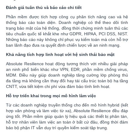
Đánh giá tuân thủ và báo cáo chi tiết
Phần mềm được tích hợp công cụ phân tích nâng cao và hệ
thống báo cáo toàn diện. Doanh nghiệp có thể theo dõi tình
trạng bảo mật của hệ thống, đồng thời chứng minh tuân thủ các
tiêu chuẩn quốc tế khắt khe như GDPR, HIPAA, PCI DSS, NIST.
Những báo cáo này không chỉ phục vụ kiểm toán mà còn hỗ trợ
ban lãnh đạo đưa ra quyết định chiến lược về an ninh mạng.
Khả năng tích hợp linh hoạt với hệ sinh thái bảo mật
Absolute Resilience hoạt động tương thích với nhiều giải pháp
an ninh phổ biến khác như VPN, EDR, phần mềm chống virus,
MDM. Điều này giúp doanh nghiệp tăng cường lớp phòng thủ
đa tầng mà không cần thay đổi hay tái cấu trúc toàn bộ hạ tầng
CNTT, vừa tiết kiệm chi phí vừa đảm bảo tính linh hoạt.
Hỗ trợ triển khai trong mọi mô hình làm việc
Từ các doanh nghiệp truyền thống cho đến mô hình hybrid (kết
hợp văn phòng và làm việc từ xa), Absolute Resilience đều đáp
ứng tốt. Phần mềm giúp quản lý hiệu quả các thiết bị phân tán,
hỗ trợ nhân viên làm việc an toàn ở bất cứ đâu, đồng thời đảm
bảo bộ phận IT vẫn duy trì quyền kiểm soát tập trung.