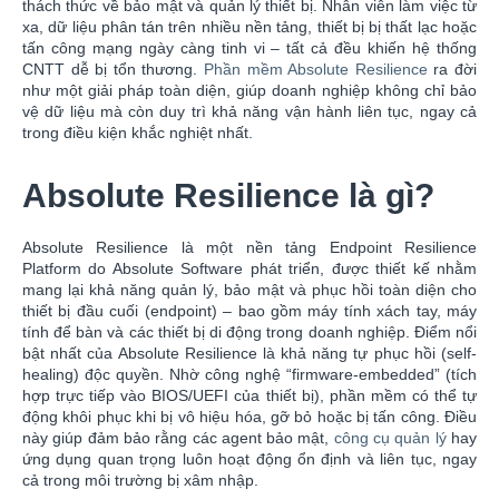
thách thức về bảo mật và quản lý thiết bị. Nhân viên làm việc từ
xa, dữ liệu phân tán trên nhiều nền tảng, thiết bị bị thất lạc hoặc
tấn công mạng ngày càng tinh vi – tất cả đều khiến hệ thống
CNTT dễ bị tổn thương.
Phần mềm Absolute Resilience
ra đời
như một giải pháp toàn diện, giúp doanh nghiệp không chỉ bảo
vệ dữ liệu mà còn duy trì khả năng vận hành liên tục, ngay cả
trong điều kiện khắc nghiệt nhất.
Absolute Resilience là gì?
Absolute Resilience là một nền tảng Endpoint Resilience
Platform do Absolute Software phát triển, được thiết kế nhằm
mang lại khả năng quản lý, bảo mật và phục hồi toàn diện cho
thiết bị đầu cuối (endpoint) – bao gồm máy tính xách tay, máy
tính để bàn và các thiết bị di động trong doanh nghiệp. Điểm nổi
bật nhất của Absolute Resilience là khả năng tự phục hồi (self-
healing) độc quyền. Nhờ công nghệ “firmware-embedded” (tích
hợp trực tiếp vào BIOS/UEFI của thiết bị), phần mềm có thể tự
động khôi phục khi bị vô hiệu hóa, gỡ bỏ hoặc bị tấn công. Điều
này giúp đảm bảo rằng các agent bảo mật,
công cụ quản lý
hay
ứng dụng quan trọng luôn hoạt động ổn định và liên tục, ngay
cả trong môi trường bị xâm nhập.