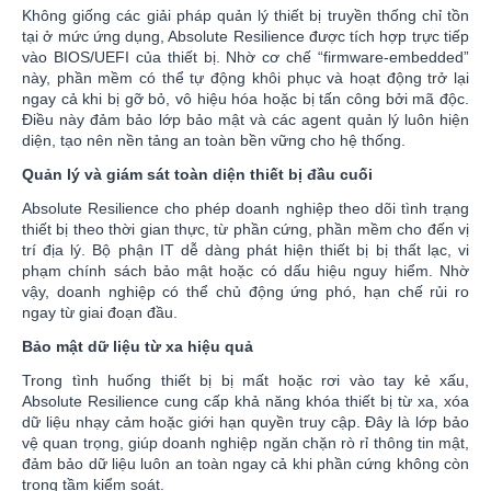
Không giống các giải pháp quản lý thiết bị truyền thống chỉ tồn
tại ở mức ứng dụng, Absolute Resilience được tích hợp trực tiếp
vào BIOS/UEFI của thiết bị. Nhờ cơ chế “firmware-embedded”
này, phần mềm có thể tự động khôi phục và hoạt động trở lại
ngay cả khi bị gỡ bỏ, vô hiệu hóa hoặc bị tấn công bởi mã độc.
Điều này đảm bảo lớp bảo mật và các agent quản lý luôn hiện
diện, tạo nên nền tảng an toàn bền vững cho hệ thống.
Quản lý và giám sát toàn diện thiết bị đầu cuối
Absolute Resilience cho phép doanh nghiệp theo dõi tình trạng
thiết bị theo thời gian thực, từ phần cứng, phần mềm cho đến vị
trí địa lý. Bộ phận IT dễ dàng phát hiện thiết bị bị thất lạc, vi
phạm chính sách bảo mật hoặc có dấu hiệu nguy hiểm. Nhờ
vậy, doanh nghiệp có thể chủ động ứng phó, hạn chế rủi ro
ngay từ giai đoạn đầu.
Bảo mật dữ liệu từ xa hiệu quả
Trong tình huống thiết bị bị mất hoặc rơi vào tay kẻ xấu,
Absolute Resilience cung cấp khả năng khóa thiết bị từ xa, xóa
dữ liệu nhạy cảm hoặc giới hạn quyền truy cập. Đây là lớp bảo
vệ quan trọng, giúp doanh nghiệp ngăn chặn rò rỉ thông tin mật,
đảm bảo dữ liệu luôn an toàn ngay cả khi phần cứng không còn
trong tầm kiểm soát.