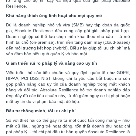
rõ ràng cho độ tin cậy và hiệu quả của giải pháp Absolute
Resilience.
Khả năng thích ứng linh hoạt cho mọi quy mô
Dù là doanh nghiệp nhỏ và vừa (SMB) hay tập đoàn đa quốc
gia, Absolute Resilience đều cung cấp gói giải pháp phù hợp.
Doanh nghiệp có thể lựa chọn triển khai theo nhu cầu – từ mô
hình tại chỗ (on-premise), trên nền tảng đám mây (cloud-based)
đến môi trường kết hợp (hybrid). Điều này giúp tối ưu chi phí mà
vẫn đảm bảo hiệu quả quản lý và bảo mật.
Giảm thiểu rủi ro pháp lý và nâng cao uy tín
Việc tuân thủ các tiêu chuẩn và quy định quốc tế như GDPR,
HIPAA, PCI DSS, NIST không chỉ là yêu cầu bắt buộc mà còn
góp phần nâng cao uy tín của doanh nghiệp trong mắt khách
hàng và đối tác. Absolute Resilience hỗ trợ doanh nghiệp đáp
ứng đầy đủ các tiêu chuẩn này, từ đó giảm nguy cơ bị phạt hoặc
mất uy tín do vi phạm bảo mật dữ liệu.
Đầu tư thông minh, tối ưu chi phí
So với thiệt hại có thể gây ra từ một cuộc tấn công mạng – như
mất dữ liệu, ngừng trệ hoạt động, tổn thất doanh thu hoặc chi
phí pháp lý – thì chi phí đầu tư bản quyền Absolute Resilience là