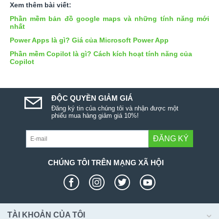
Xem thêm bài viết:
Phần mềm bản đồ google maps và những tính năng mới
nhất
Power Apps là gì? Giá của Microsoft Power App
Phần mềm Copilot là gì? Cách kích hoạt tính năng của
Copilot
ĐỘC QUYỀN GIẢM GIÁ
Đăng ký tin của chúng tôi và nhận được một
phiếu mua hàng giảm giá 10%!
ĐĂNG KÝ
CHÚNG TÔI TRÊN MẠNG XÃ HỘI
TÀI KHOẢN CỦA TÔI