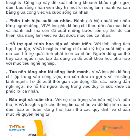
Insights. Công cụ này đề xuất những khoảnh khắc nghỉ ngơi,
đảm bảo rằng nhân viên duy trì một lối sống lành mạnh và cân
bằng giữa công việc và cuộc sống cá nhân.
- Phân tích hiệu suất cá nhân:
Đánh giá hiệu suất cá nhân
từng người dùng, VIVA Insights không chỉ theo dõi các mục tiêu
và thành tích mà còn đề xuất những bước tiến cụ thể để cải
thiện khả năng làm việc và đạt được mục tiêu cá nhân.
- Hỗ trợ quá trình học tập và phát triển:
Với tính năng tích
hợp học tập, VIVA Insights không chỉ quản lý hiệu suất hiện tại
mà còn hỗ trợ quá trình phát triển cá nhân. Người dùng có thể
truy cập nguồn học tập đa dạng và đề xuất khóa học phù hợp
với mục tiêu nghề nghiệp.
- Tạo nền tảng cho lối sống lành mạnh:
VIVA Insights không
chỉ tập trung vào công việc, mà còn đưa ra gợi ý về lối sống
lành mạnh. Từ đề xuất thời gian vận động đến các hướng dẫn
nghỉ ngơi, nó hỗ trợ người dùng trong việc duy trì sức khỏe và
phúc lợi cá nhân.
- Bảo mật và tuân thủ:
Với sự chú trọng vào bảo mật và tuân
thủ, VIVA Insights giữ cho thông tin cá nhân và dữ liệu liên quan
đảm bảo an toàn, đồng thời tuân thủ các quy định và chuẩn
mực về quyền riêng tư.