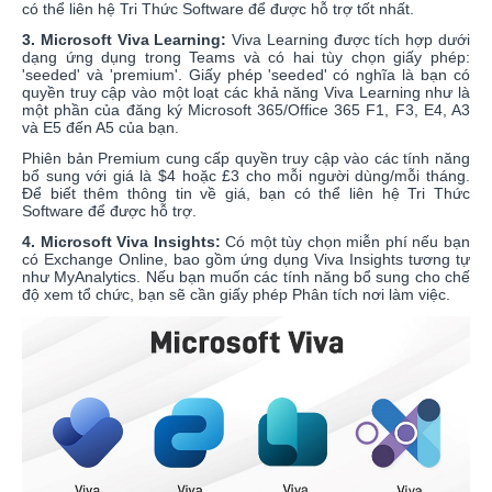
có thể liên hệ Tri Thức Software để được hỗ trợ tốt nhất.
3. Microsoft Viva Learning:
Viva Learning được tích hợp dưới
dạng ứng dụng trong Teams và có hai tùy chọn giấy phép:
'seeded' và 'premium'. Giấy phép 'seeded' có nghĩa là bạn có
quyền truy cập vào một loạt các khả năng Viva Learning như là
một phần của đăng ký Microsoft 365/Office 365 F1, F3, E4, A3
và E5 đến A5 của bạn.
Phiên bản Premium cung cấp quyền truy cập vào các tính năng
bổ sung với giá là $4 hoặc £3 cho mỗi người dùng/mỗi tháng.
Để biết thêm thông tin về giá, bạn có thể liên hệ Tri Thức
Software để được hỗ trợ.
4. Microsoft Viva Insights:
Có một tùy chọn miễn phí nếu bạn
có Exchange Online, bao gồm ứng dụng Viva Insights tương tự
như MyAnalytics. Nếu bạn muốn các tính năng bổ sung cho chế
độ xem tổ chức, bạn sẽ cần giấy phép Phân tích nơi làm việc.