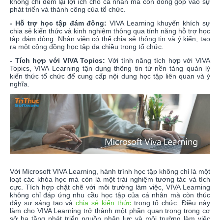
không chỉ đem lại lợi ích cho cá nhân mà còn đóng góp vào sự
phát triển và thành công của tổ chức.
- Hỗ trợ học tập đám đông:
VIVA Learning khuyến khích sự
chia sẻ kiến thức và kinh nghiệm thông qua tính năng hỗ trợ học
tập đám đông. Nhân viên có thể chia sẻ thông tin và ý kiến, tạo
ra một cộng đồng học tập đa chiều trong tổ chức.
- Tích hợp với VIVA Topics:
Với tính năng tích hợp với VIVA
Topics, VIVA Learning tận dụng thông tin từ nền tảng quản lý
kiến thức tổ chức để cung cấp nội dung học tập liên quan và ý
nghĩa.
Với Microsoft VIVA Learning, hành trình học tập không chỉ là một
loạt các khóa học mà còn là một trải nghiệm tương tác và tích
cực. Tích hợp chặt chẽ với môi trường làm việc, VIVA Learning
không chỉ đáp ứng nhu cầu học tập của cá nhân mà còn thúc
đẩy sự sáng tạo và
chia sẻ kiến thức
trong tổ chức. Điều này
làm cho VIVA Learning trở thành một phần quan trọng trong cơ
sở hạ tầng phát triển nguồn nhân lực và môi trường làm việc