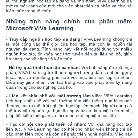
lại trải nghiệm học tập đa dạng và linh hoạt, VIVA Learning đã
mở ra một cánh cửa mới cho việc phát triển cá nhân và chia sẻ
kiến thức trong tổ chức.
Những tính năng chính của phần mềm
Microsoft ViVa Learning
- Truy cập nguồn học tập đa dạng:
VIVA Learning không chỉ
là một cổng vào thế giới của học tập, mà còn là nguồn tài
nguyên đa dạng. Tính năng này kết nối người dùng với nhiều
nguồn học tập, từ khóa học trực tuyến đến tài liệu nội bộ, giúp
họ nâng cao kỹ năng và kiến thức.
- Hỗ trợ quá trình học tập cá nhân:
Với tính năng đề xuất học
phần, VIVA Learning trở thành người hướng dẫn cá nhân, gợi ý
khóa học và nội dung phù hợp với mục tiêu học tập cá nhân.
Điều này giúp nhân viên tập trung vào việc phát triển kỹ năng
quan trọng cho sự nghiệp của họ.
- Liên kết chặt chẽ với môi trường làm việc:
VIVA Learning
tích hợp chặt chẽ với môi trường làm việc thông qua Microsoft
Teams, tạo ra một trải nghiệm học tập liền mạch. Người dùng có
thể truy cập nguồn lực học tập ngay từ nơi làm việc của mình,
giúp tiết kiệm thời gian và tối ưu hóa trải nghiệm học tập.
- Tạo cơ hội cho phát triển cá nhân:
Với khả năng học tập
liên tục, VIVA Learning tạo cơ hội cho nhân viên không chỉ để
cập nhật kiến thức mà còn để phát triển nghề nghiệp. Việc này