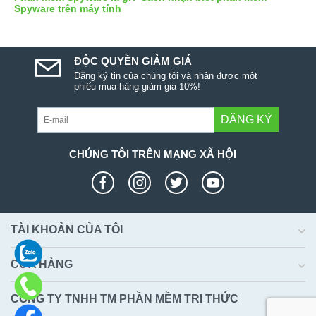
Spyware trên máy tính
ĐỘC QUYỀN GIẢM GIÁ
Đăng ký tin của chúng tôi và nhận được một
phiếu mua hàng giảm giá 10%!
ĐĂNG KÝ
CHÚNG TÔI TRÊN MẠNG XÃ HỘI
TÀI KHOẢN CỦA TÔI
CỬA HÀNG
CÔNG TY TNHH TM PHẦN MỀM TRI THỨC